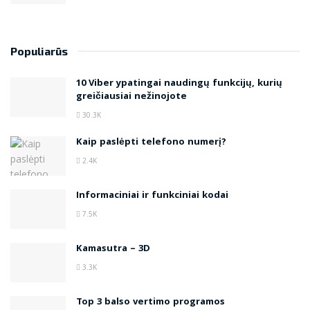
Populiarūs
10 Viber ypatingai naudingų funkcijų, kurių
greičiausiai nežinojote
30.3K
Kaip paslėpti telefono numerį?
2.4K
Informaciniai ir funkciniai kodai
7.5K
Kamasutra – 3D
3.3K
Top 3 balso vertimo programos