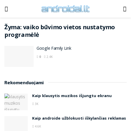
Žyma:
vaiko būvimo vietos nustatymo
programėlė
Google Family Link
0
2.4K
Rekomenduojami
Kaip klausytis muzikos išjungtu ekranu
3K
Kaip androide užblokuoti iškylančias reklamas
4.6K