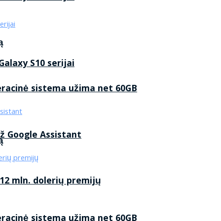
ą
alaxy S10 serijai
eracinė sistema užima net 60GB
ž Google Assistant
ą
2 mln. dolerių premijų
eracinė sistema užima net 60GB