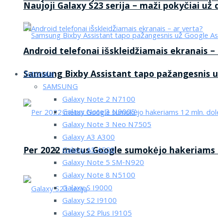
Naujoji Galaxy S23 serija – maži pokyčiai už
Android telefonai išskleidžiamais ekranais –
Samsung Bixby Assistant tapo pažangesnis u
Tutorialai
SAMSUNG
Galaxy Note 2 N7100
Galaxy Note 3 N9005
Galaxy Note 3 Neo N7505
Galaxy A3 A300
Per 2022 metus Google sumokėjo hakeriams 1
Galaxy A5 A500
Galaxy Note 5 SM-N920
Galaxy Note 8 N5100
Galaxy S I9000
Galaxy S2 I9100
Galaxy S2 Plus I9105