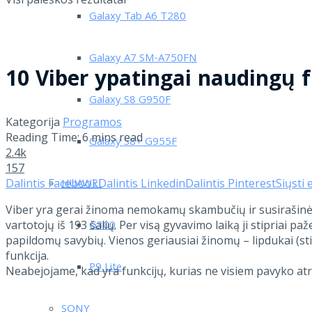
Galaxy Tab A6 T280
Galaxy A7 SM-A750FN
10 Viber ypatingai naudingų f
Galaxy S8 G950F
Kategorija
Programos
Reading Time: 6 mins read
Galaxy S8+ G955F
2.4k
157
Dalintis Facebook
Dalintis Linkedin
Dalintis Pinterest
Siųsti 
HUAWEI
Viber yra gerai žinoma nemokamų skambučių ir susirašinėjimo
vartotojų iš 193 šalių. Per visą gyvavimo laiką ji stipria
G300
papildomų savybių. Vienos geriausiai žinomų – lipdukai (stic
funkcija.
P9 Lite
Neabejojame, kad yra funkcijų, kurias ne visiem pavyko atra
SONY