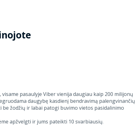
inojote
, visame pasaulyje Viber vienija daugiau kaip 200 milijonų
jų integruodama daugybę kasdienį bendravimą palengvinančių
ti be žodžių ir labai patogi buvimo vietos pasidalinimo
me apžvelgti ir jums pateikti 10 svarbiausių.