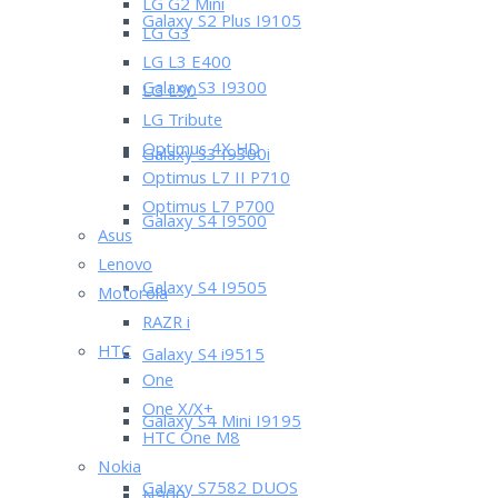
LG G2 Mini
Galaxy S2 Plus I9105
LG G3
LG L3 E400
Galaxy S3 I9300
LG L90
LG Tribute
Optimus 4X HD
Galaxy S3 I9300i
Optimus L7 II P710
Optimus L7 P700
Galaxy S4 I9500
Asus
Lenovo
Galaxy S4 I9505
Motorola
RAZR i
HTC
Galaxy S4 i9515
One
One X/X+
Galaxy S4 Mini I9195
HTC One M8
Nokia
Galaxy S7582 DUOS
N900