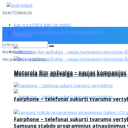
SKAITOMIAUSI
Kas yra eSIM ir kaip tai veikia?
Kaip Android telefone sukurti darbinę paskyrą
Naujienos
Naujienos
No Result
Visi paieškos rezultatai
Motorola Rizr apžvalga – naujas kompanijos
Motorola Rizr apžvalga – naujas kompanijos
Fairphone – telefonai sukurti tvarumo vert
Fairphone – telefonai sukurti tvarumo vert
Samsung stabdo programinius atnaujinimus G