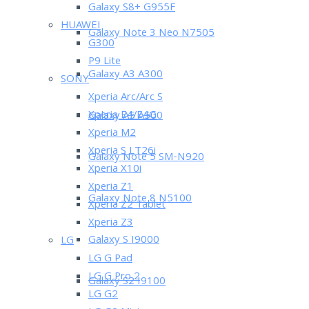
Galaxy S8+ G955F
HUAWEI
Galaxy Note 3 Neo N7505
G300
P9 Lite
Galaxy A3 A300
SONY
Xperia Arc/Arc S
Xperia E4/E4G
Galaxy A5 A500
Xperia M2
Xperia S LT26i
Galaxy Note 5 SM-N920
Xperia X10i
Xperia Z1
Galaxy Note 8 N5100
Xperia Z2 Tablet
Xperia Z3
Galaxy S I9000
LG
LG G Pad
LG G Pro 2
Galaxy S2 I9100
LG G2