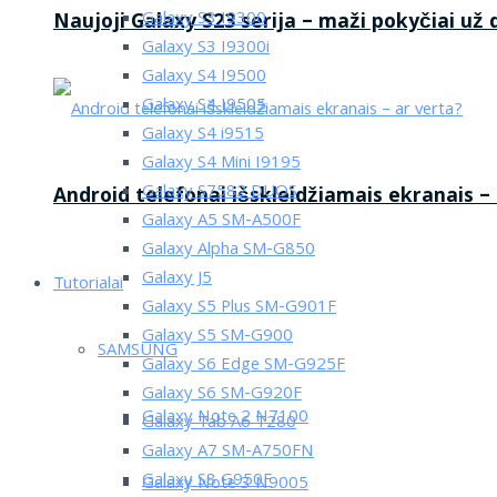
Galaxy S3 I9300
Naujoji Galaxy S23 serija – maži pokyčiai už
Galaxy S3 I9300i
Galaxy S4 I9500
Galaxy S4 I9505
Galaxy S4 i9515
Galaxy S4 Mini I9195
Galaxy S7582 DUOS
Android telefonai išskleidžiamais ekranais –
Galaxy A5 SM-A500F
Galaxy Alpha SM-G850
Galaxy J5
Tutorialai
Galaxy S5 Plus SM-G901F
Galaxy S5 SM-G900
SAMSUNG
Galaxy S6 Edge SM-G925F
Galaxy S6 SM-G920F
Galaxy Note 2 N7100
Galaxy Tab A6 T280
Galaxy A7 SM-A750FN
Galaxy S8 G950F
Galaxy Note 3 N9005