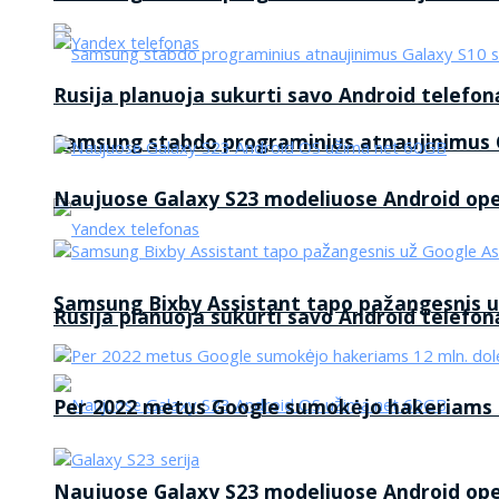
Rusija planuoja sukurti savo Android telefon
Samsung stabdo programinius atnaujinimus G
Naujuose Galaxy S23 modeliuose Android op
Samsung Bixby Assistant tapo pažangesnis u
Rusija planuoja sukurti savo Android telefon
Per 2022 metus Google sumokėjo hakeriams 1
Naujuose Galaxy S23 modeliuose Android op