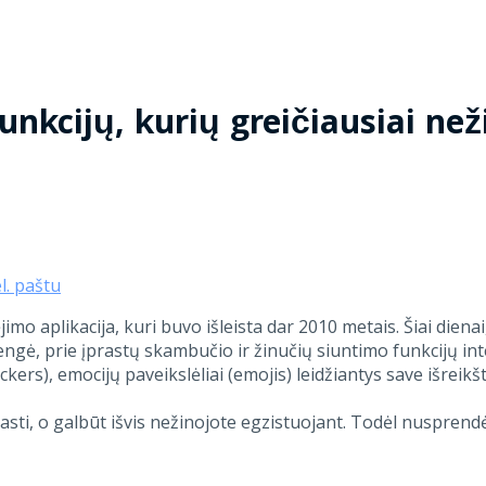
unkcijų, kurių greičiausiai než
el. paštu
 aplikacija, kuri buvo išleista dar 2010 metais. Šiai dienai
i pažengė, prie įprastų skambučio ir žinučių siuntimo funkci
kers), emocijų paveikslėliai (emojis) leidžiantys save išreikš
sti, o galbūt išvis nežinojote egzistuojant. Todėl nusprendė