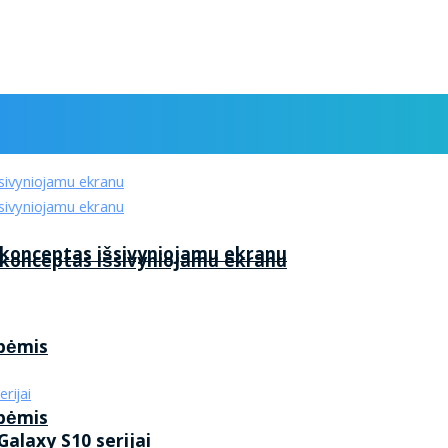
 konceptas išsivyniojamu ekranu
 konceptas išsivyniojamu ekranu
ybėmis
ybėmis
alaxy S10 serijai