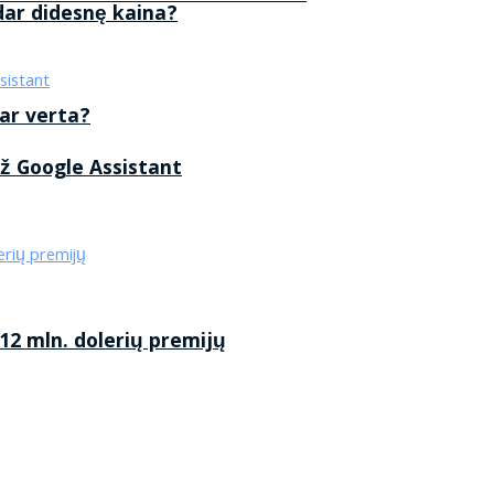
 dar didesnę kaina?
 ar verta?
ž Google Assistant
2 mln. dolerių premijų