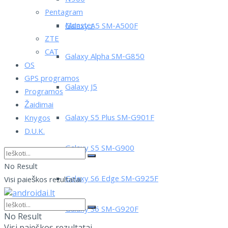
Pentagram
Monster
Galaxy A5 SM-A500F
ZTE
CAT
Galaxy Alpha SM-G850
OS
GPS programos
Galaxy J5
Programos
Žaidimai
Galaxy S5 Plus SM-G901F
Knygos
D.U.K.
Galaxy S5 SM-G900
No Result
Galaxy S6 Edge SM-G925F
Visi paieškos rezultatai
Galaxy S6 SM-G920F
No Result
Visi paieškos rezultatai