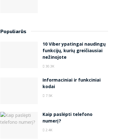
Populiarūs
10 Viber ypatingai naudingų
funkcijų, kurių greičiausiai
nežinojote
30.3K
Informaciniai ir funkciniai
kodai
7.5K
Kaip paslėpti telefono
numerį?
2.4K