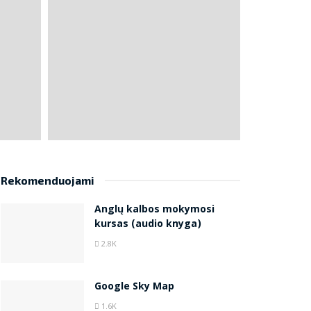
Rekomenduojami
Anglų kalbos mokymosi
kursas (audio knyga)
2.8K
Google Sky Map
1.6K