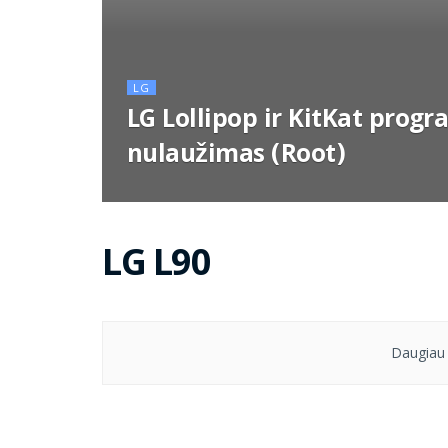
LG
LG Lollipop ir KitKat progr
nulaužimas (Root)
LG L90
Daugiau 