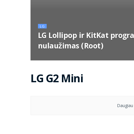
LG
LG Lollipop ir KitKat progr
nulaužimas (Root)
LG G2 Mini
Daugiau 