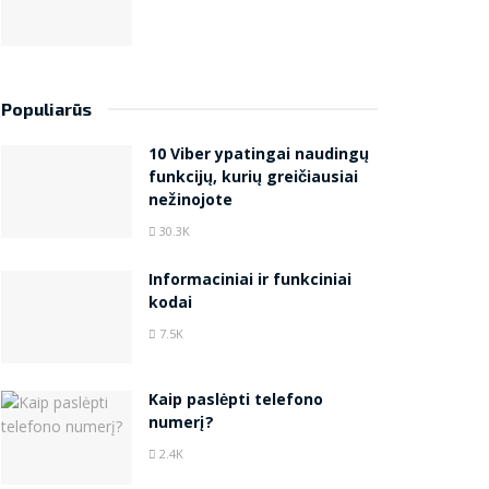
Populiarūs
10 Viber ypatingai naudingų
funkcijų, kurių greičiausiai
nežinojote
30.3K
Informaciniai ir funkciniai
kodai
7.5K
Kaip paslėpti telefono
numerį?
2.4K