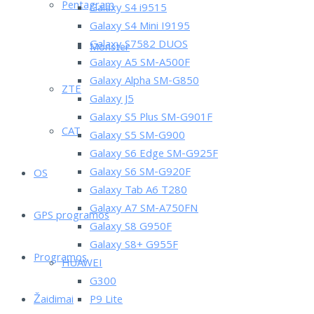
Pentagram
Galaxy S4 i9515
Galaxy S4 Mini I9195
Galaxy S7582 DUOS
Monster
Galaxy A5 SM-A500F
Galaxy Alpha SM-G850
ZTE
Galaxy J5
Galaxy S5 Plus SM-G901F
CAT
Galaxy S5 SM-G900
Galaxy S6 Edge SM-G925F
Galaxy S6 SM-G920F
OS
Galaxy Tab A6 T280
Galaxy A7 SM-A750FN
GPS programos
Galaxy S8 G950F
Galaxy S8+ G955F
Programos
HUAWEI
G300
Žaidimai
P9 Lite