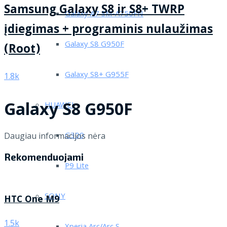
Samsung Galaxy S8 ir S8+ TWRP
Galaxy A7 SM-A750FN
įdiegimas + programinis nulaužimas
Galaxy S8 G950F
(Root)
Galaxy S8+ G955F
1.8k
Galaxy S8 G950F
HUAWEI
G300
Daugiau informacijos nėra
Rekomenduojami
P9 Lite
SONY
HTC One M9
1.5k