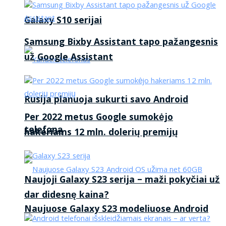
Galaxy S10 serijai
Samsung Bixby Assistant tapo pažangesnis
už Google Assistant
Rusija planuoja sukurti savo Android
Per 2022 metus Google sumokėjo
telefoną
hakeriams 12 mln. dolerių premijų
Naujoji Galaxy S23 serija – maži pokyčiai už
dar didesnę kaina?
Naujuose Galaxy S23 modeliuose Android