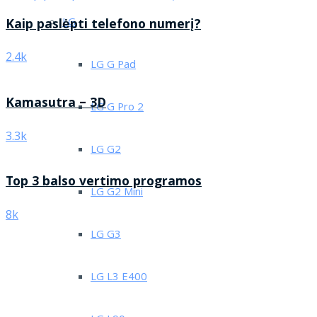
LG
Kaip paslėpti telefono numerį?
2.4k
LG G Pad
Kamasutra – 3D
LG G Pro 2
3.3k
LG G2
Top 3 balso vertimo programos
LG G2 Mini
8k
LG G3
LG L3 E400