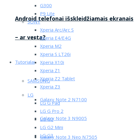
G300
P9 Lite
Android telefonai išskleidžiamais ekranais
SONY
Xperia Arc/Arc S
– ar verta?
Xperia E4/E4G
Xperia M2
Xperia S LT26i
Tutorialai
Xperia X10i
Xperia Z1
Xperia Z2 Tablet
SAMSUNG
Xperia Z3
LG
Galaxy Note 2 N7100
LG G Pad
LG G Pro 2
Galaxy Note 3 N9005
LG G2
LG G2 Mini
LG G3
Galaxy Note 3 Neo N7505