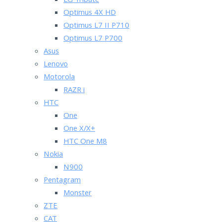
LG Tribute
Optimus 4X HD
Optimus L7 II P710
Optimus L7 P700
Asus
Lenovo
Motorola
RAZR i
HTC
One
One X/X+
HTC One M8
Nokia
N900
Pentagram
Monster
ZTE
CAT