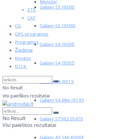
Monster
Galaxy S3 I9300
ZTE
CAT
Galaxy S3 I9300i
OS
GPS programos
Programos
Galaxy S4 I9500
Žaidimai
Knygos
Galaxy S4 I9505
D.U.K.
Galaxy S4 i9515
No Result
Visi paieškos rezultatai
Galaxy S4 Mini I9195
No Result
Galaxy S7582 DUOS
Visi paieškos rezultatai
Galaxy A5 SM-A500F