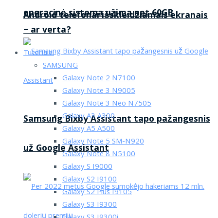
operacinė sistema užima net 60GB
Android telefonai išskleidžiamais ekranais
– ar verta?
Tutorialai
SAMSUNG
Galaxy Note 2 N7100
Galaxy Note 3 N9005
Galaxy Note 3 Neo N7505
Galaxy A3 A300
Samsung Bixby Assistant tapo pažangesnis
Galaxy A5 A500
Galaxy Note 5 SM-N920
už Google Assistant
Galaxy Note 8 N5100
Galaxy S I9000
Galaxy S2 I9100
Galaxy S2 Plus I9105
Galaxy S3 I9300
Galaxy S3 I9300i