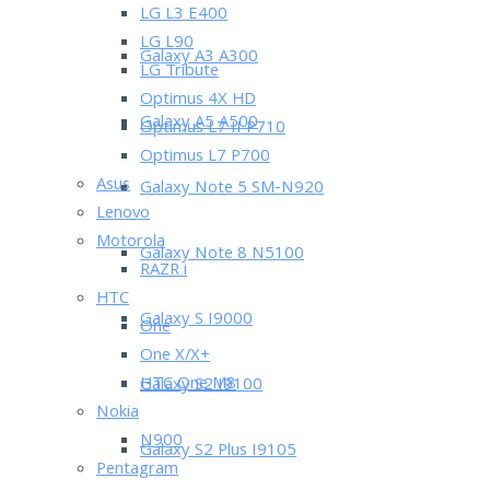
LG L3 E400
LG L90
Galaxy A3 A300
LG Tribute
Optimus 4X HD
Galaxy A5 A500
Optimus L7 II P710
Optimus L7 P700
Asus
Galaxy Note 5 SM-N920
Lenovo
Motorola
Galaxy Note 8 N5100
RAZR i
HTC
Galaxy S I9000
One
One X/X+
HTC One M8
Galaxy S2 I9100
Nokia
N900
Galaxy S2 Plus I9105
Pentagram