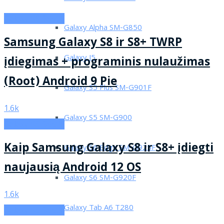
Galaxy S8 G950F
Galaxy Alpha SM-G850
Samsung Galaxy S8 ir S8+ TWRP
Galaxy J5
įdiegimas + programinis nulaužimas
(Root) Android 9 Pie
Galaxy S5 Plus SM-G901F
1.6k
Galaxy S5 SM-G900
Galaxy S8 G950F
Kaip Samsung Galaxy S8 ir S8+ įdiegti
Galaxy S6 Edge SM-G925F
naujausią Android 12 OS
Galaxy S6 SM-G920F
1.6k
Galaxy Tab A6 T280
Galaxy S8 G950F