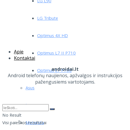
LG L90
LG Tribute
Optimus 4X HD
Apie
Optimus L7 II P710
Kontaktai
androidai.lt
Optimus L7 P700
Android telefonų naujienos, apžvalgos ir instrukcijos
pažengusiems vartotojams.
Asus
Lenovo
No Result
Motorola
Visi paieškos rezultatai