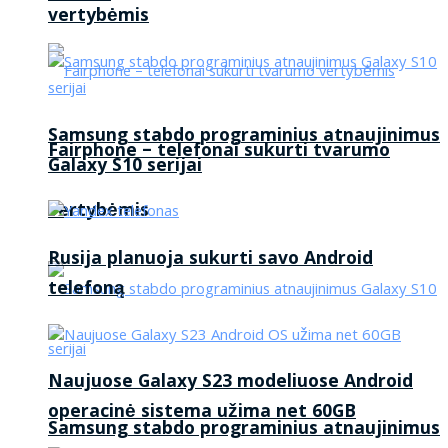
vertybėmis
Samsung stabdo programinius atnaujinimus
Fairphone – telefonai sukurti tvarumo
Galaxy S10 serijai
vertybėmis
Rusija planuoja sukurti savo Android
telefoną
Naujuose Galaxy S23 modeliuose Android
operacinė sistema užima net 60GB
Samsung stabdo programinius atnaujinimus