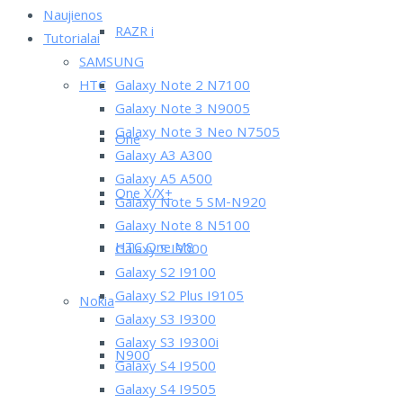
Naujienos
RAZR i
Tutorialai
SAMSUNG
HTC
Galaxy Note 2 N7100
Galaxy Note 3 N9005
Galaxy Note 3 Neo N7505
One
Galaxy A3 A300
Galaxy A5 A500
One X/X+
Galaxy Note 5 SM-N920
Galaxy Note 8 N5100
HTC One M8
Galaxy S I9000
Galaxy S2 I9100
Galaxy S2 Plus I9105
Nokia
Galaxy S3 I9300
Galaxy S3 I9300i
N900
Galaxy S4 I9500
Galaxy S4 I9505