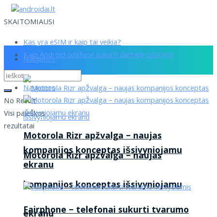
SKAITOMIAUSI
Kas yra eSIM ir kaip tai veikia?
Kaip Android telefone sukurti darbinę paskyrą
Naujienos
Naujienos
No Result
Visi paieškos
rezultatai
Motorola Rizr apžvalga – naujas
kompanijos konceptas išsivyniojamu
Motorola Rizr apžvalga – naujas
ekranu
kompanijos konceptas išsivyniojamu
Fairphone – telefonai sukurti tvarumo
ekranu