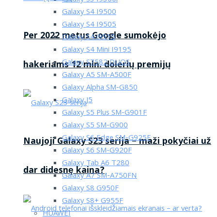
Galaxy S4 I9500
Galaxy S4 I9505
Per 2022 metus Google sumokėjo
Galaxy S4 i9515
Galaxy S4 Mini I9195
Galaxy S7582 DUOS
hakeriams 12 mln. dolerių premijų
Galaxy A5 SM-A500F
Galaxy Alpha SM-G850
Galaxy J5
Galaxy S5 Plus SM-G901F
Galaxy S5 SM-G900
Galaxy S6 Edge SM-G925F
Naujoji Galaxy S23 serija – maži pokyčiai už
Galaxy S6 SM-G920F
Galaxy Tab A6 T280
dar didesnę kaina?
Galaxy A7 SM-A750FN
Galaxy S8 G950F
Galaxy S8+ G955F
HUAWEI