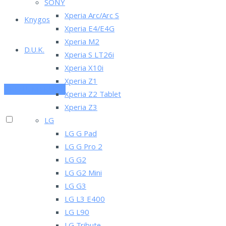
SONY
Xperia Arc/Arc S
Knygos
Xperia E4/E4G
Xperia M2
D.U.K.
Xperia S LT26i
Xperia X10i
Xperia Z1
PRENUMERUOK
Xperia Z2 Tablet
Xperia Z3
LG
LG G Pad
LG G Pro 2
LG G2
LG G2 Mini
LG G3
LG L3 E400
LG L90