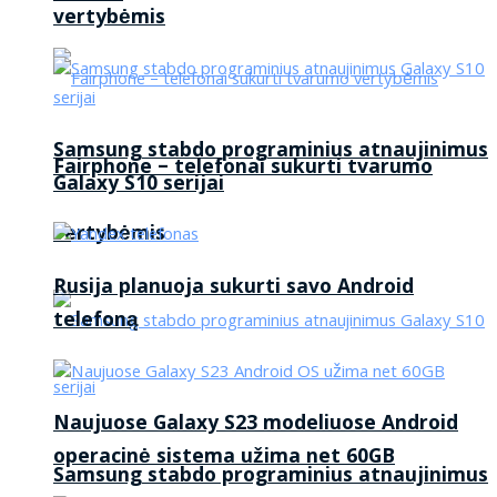
vertybėmis
Samsung stabdo programinius atnaujinimus
Fairphone – telefonai sukurti tvarumo
Galaxy S10 serijai
vertybėmis
Rusija planuoja sukurti savo Android
telefoną
Naujuose Galaxy S23 modeliuose Android
operacinė sistema užima net 60GB
Samsung stabdo programinius atnaujinimus