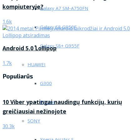
kompiuteryje?
Galaxy A7 SM-A750FN
1.6k
Galaxy S8 G950F
Galaxy S8+ G955F
Android 5.0 Lollipop
1.7k
HUAWEI
Populiarūs
G300
10 Viber ypatingai naudingų funkcijų, kurių
P9 Lite
greičiausiai nežinojote
SONY
30.3k