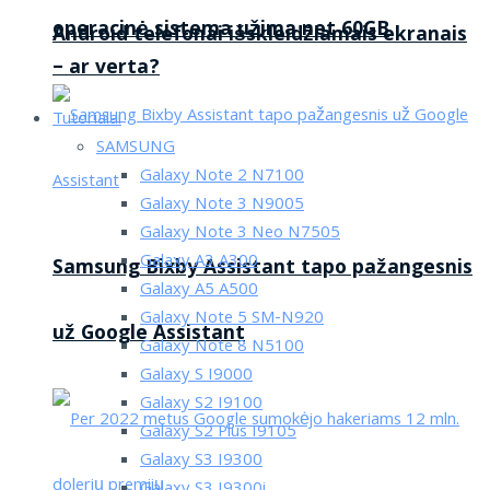
operacinė sistema užima net 60GB
Android telefonai išskleidžiamais ekranais
– ar verta?
Tutorialai
SAMSUNG
Galaxy Note 2 N7100
Galaxy Note 3 N9005
Galaxy Note 3 Neo N7505
Galaxy A3 A300
Samsung Bixby Assistant tapo pažangesnis
Galaxy A5 A500
Galaxy Note 5 SM-N920
už Google Assistant
Galaxy Note 8 N5100
Galaxy S I9000
Galaxy S2 I9100
Galaxy S2 Plus I9105
Galaxy S3 I9300
Galaxy S3 I9300i