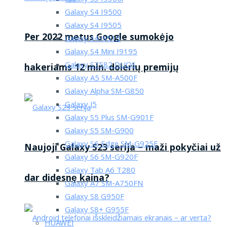
Galaxy S4 I9500
Galaxy S4 I9505
Per 2022 metus Google sumokėjo
Galaxy S4 i9515
Galaxy S4 Mini I9195
Galaxy S7582 DUOS
hakeriams 12 mln. dolerių premijų
Galaxy A5 SM-A500F
Galaxy Alpha SM-G850
Galaxy J5
Galaxy S5 Plus SM-G901F
Galaxy S5 SM-G900
Galaxy S6 Edge SM-G925F
Naujoji Galaxy S23 serija – maži pokyčiai už
Galaxy S6 SM-G920F
Galaxy Tab A6 T280
dar didesnę kaina?
Galaxy A7 SM-A750FN
Galaxy S8 G950F
Galaxy S8+ G955F
HUAWEI