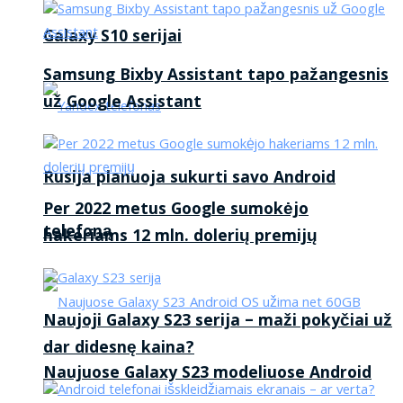
Galaxy S10 serijai
Samsung Bixby Assistant tapo pažangesnis
už Google Assistant
Rusija planuoja sukurti savo Android
Per 2022 metus Google sumokėjo
telefoną
hakeriams 12 mln. dolerių premijų
Naujoji Galaxy S23 serija – maži pokyčiai už
dar didesnę kaina?
Naujuose Galaxy S23 modeliuose Android