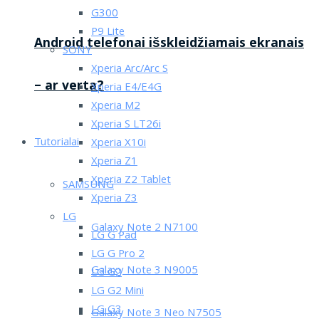
G300
P9 Lite
Android telefonai išskleidžiamais ekranais
SONY
Xperia Arc/Arc S
– ar verta?
Xperia E4/E4G
Xperia M2
Xperia S LT26i
Tutorialai
Xperia X10i
Xperia Z1
Xperia Z2 Tablet
SAMSUNG
Xperia Z3
LG
Galaxy Note 2 N7100
LG G Pad
LG G Pro 2
Galaxy Note 3 N9005
LG G2
LG G2 Mini
LG G3
Galaxy Note 3 Neo N7505