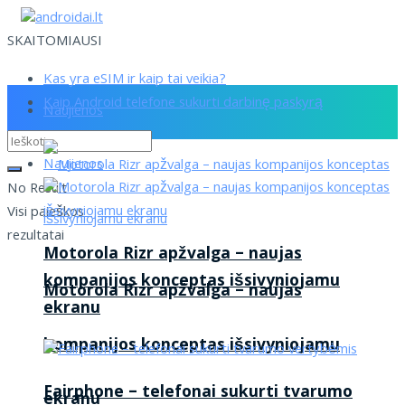
SKAITOMIAUSI
Kas yra eSIM ir kaip tai veikia?
Kaip Android telefone sukurti darbinę paskyrą
Naujienos
Naujienos
No Result
Visi paieškos
rezultatai
Motorola Rizr apžvalga – naujas
kompanijos konceptas išsivyniojamu
Motorola Rizr apžvalga – naujas
ekranu
kompanijos konceptas išsivyniojamu
Fairphone – telefonai sukurti tvarumo
ekranu