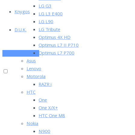
LG G3
Knygos
LG L3 E400
LG L90
LG Tribute
D.U.K.
Optimus 4X HD
Optimus L7 II P710
Optimus L7 P700
PRENUMERUOK
Asus
Lenovo
Motorola
RAZR i
HTC
One
One X/X+
HTC One M8
Nokia
N900