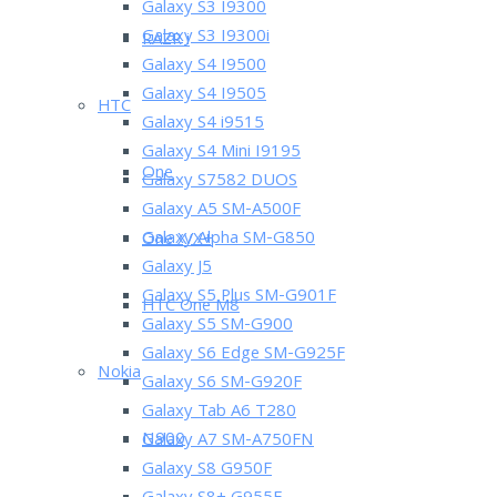
Galaxy S3 I9300
Galaxy S3 I9300i
RAZR i
Galaxy S4 I9500
Galaxy S4 I9505
HTC
Galaxy S4 i9515
Galaxy S4 Mini I9195
One
Galaxy S7582 DUOS
Galaxy A5 SM-A500F
Galaxy Alpha SM-G850
One X/X+
Galaxy J5
Galaxy S5 Plus SM-G901F
HTC One M8
Galaxy S5 SM-G900
Galaxy S6 Edge SM-G925F
Nokia
Galaxy S6 SM-G920F
Galaxy Tab A6 T280
N900
Galaxy A7 SM-A750FN
Galaxy S8 G950F