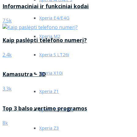
Xperia Arc/Arc S
Informaciniai ir funkciniai kodai
Xperia E4/E4G
7.5k
Xperia M2
Kaip paslėpti telefono numerį?
2.4k
Xperia S LT26i
Xperia X10i
Kamasutra – 3D
3.3k
Xperia Z1
Top 3 balso vertimo programos
Xperia Z2 Tablet
8k
Xperia Z3