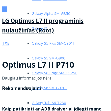
LG
Galaxy Alpha SM-G850
LG Optimus L7 II programinis
Galaxy J5
nulaužimas (Root)
Galaxy S5 Plus SM-G901F
1.5k
Galaxy S5 SM-G900
Optimus L7 II P710
Galaxy S6 Edge SM-G925F
Daugiau informacijos nėra
Galaxy S6 SM-G920F
Rekomenduojami
Galaxy Tab A6 T280
Kaip patikrinti ar ADB draiveriai įdiegti mano