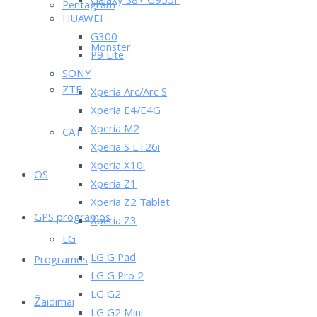
Galaxy S8+ G955F
Pentagram
HUAWEI
G300
Monster
P9 Lite
SONY
ZTE
Xperia Arc/Arc S
Xperia E4/E4G
Xperia M2
CAT
Xperia S LT26i
Xperia X10i
OS
Xperia Z1
Xperia Z2 Tablet
GPS programos
Xperia Z3
LG
LG G Pad
Programos
LG G Pro 2
LG G2
Žaidimai
LG G2 Mini