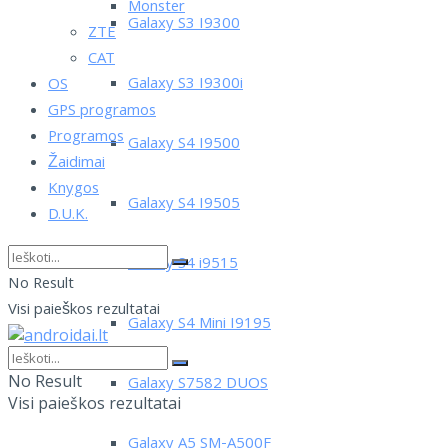
Monster
Galaxy S3 I9300
ZTE
CAT
Galaxy S3 I9300i
OS
GPS programos
Programos
Galaxy S4 I9500
Žaidimai
Knygos
Galaxy S4 I9505
D.U.K.
Galaxy S4 i9515
No Result
Visi paieškos rezultatai
Galaxy S4 Mini I9195
No Result
Galaxy S7582 DUOS
Visi paieškos rezultatai
Galaxy A5 SM-A500F