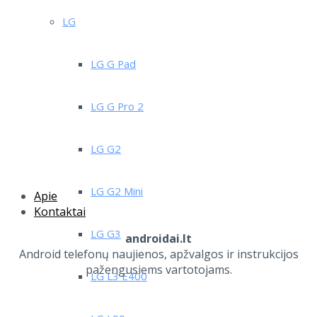
LG
LG G Pad
LG G Pro 2
LG G2
LG G2 Mini
Apie
Kontaktai
LG G3
androidai.lt
Android telefonų naujienos, apžvalgos ir instrukcijos
pažengusiems vartotojams.
LG L3 E400