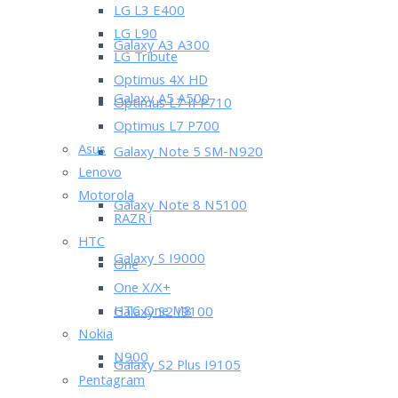
LG L3 E400
LG L90
Galaxy A3 A300
LG Tribute
Optimus 4X HD
Galaxy A5 A500
Optimus L7 II P710
Optimus L7 P700
Asus
Galaxy Note 5 SM-N920
Lenovo
Motorola
Galaxy Note 8 N5100
RAZR i
HTC
Galaxy S I9000
One
One X/X+
HTC One M8
Galaxy S2 I9100
Nokia
N900
Galaxy S2 Plus I9105
Pentagram