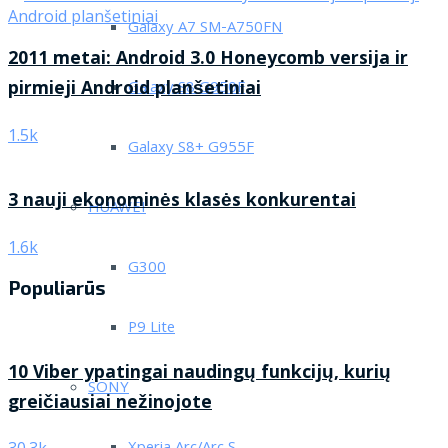
Galaxy A7 SM-A750FN
2011 metai: Android 3.0 Honeycomb versija ir
pirmieji Android planšetiniai
Galaxy S8 G950F
1.5k
Galaxy S8+ G955F
3 nauji ekonominės klasės konkurentai
HUAWEI
1.6k
G300
Populiarūs
P9 Lite
10 Viber ypatingai naudingų funkcijų, kurių
SONY
greičiausiai nežinojote