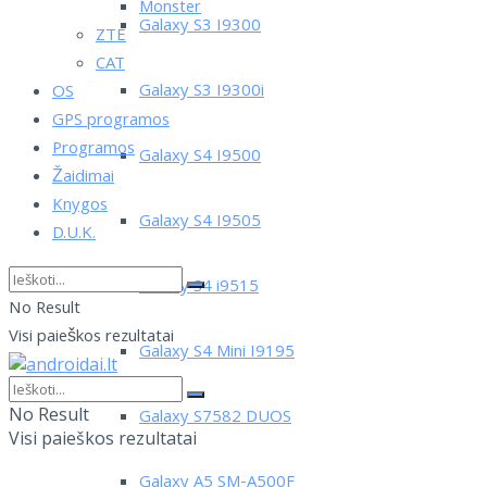
Monster
Galaxy S3 I9300
ZTE
CAT
Galaxy S3 I9300i
OS
GPS programos
Programos
Galaxy S4 I9500
Žaidimai
Knygos
Galaxy S4 I9505
D.U.K.
Galaxy S4 i9515
No Result
Visi paieškos rezultatai
Galaxy S4 Mini I9195
No Result
Galaxy S7582 DUOS
Visi paieškos rezultatai
Galaxy A5 SM-A500F