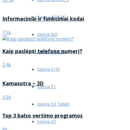
Xperia Arc/Arc S
30.3k
Xperia E4/E4G
Informaciniai ir funkciniai kodai
7.5k
Xperia M2
Kaip paslėpti telefono numerį?
Xperia S LT26i
2.4k
Xperia X10i
Kamasutra – 3D
Xperia Z1
3.3k
Xperia Z2 Tablet
Top 3 balso vertimo programos
Xperia Z3
8k