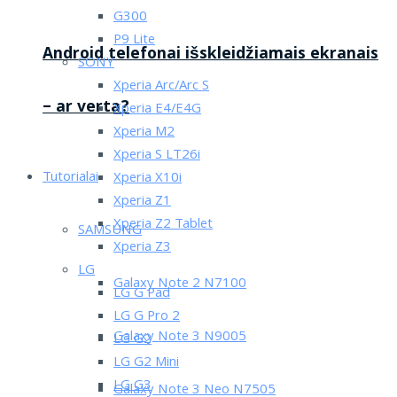
G300
P9 Lite
Android telefonai išskleidžiamais ekranais
SONY
Xperia Arc/Arc S
– ar verta?
Xperia E4/E4G
Xperia M2
Xperia S LT26i
Tutorialai
Xperia X10i
Xperia Z1
Xperia Z2 Tablet
SAMSUNG
Xperia Z3
LG
Galaxy Note 2 N7100
LG G Pad
LG G Pro 2
Galaxy Note 3 N9005
LG G2
LG G2 Mini
LG G3
Galaxy Note 3 Neo N7505