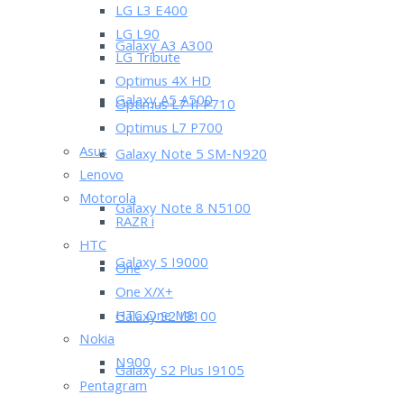
LG L3 E400
LG L90
Galaxy A3 A300
LG Tribute
Optimus 4X HD
Galaxy A5 A500
Optimus L7 II P710
Optimus L7 P700
Asus
Galaxy Note 5 SM-N920
Lenovo
Motorola
Galaxy Note 8 N5100
RAZR i
HTC
Galaxy S I9000
One
One X/X+
HTC One M8
Galaxy S2 I9100
Nokia
N900
Galaxy S2 Plus I9105
Pentagram