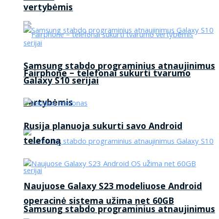
vertybėmis
Samsung stabdo programinius atnaujinimus
Fairphone – telefonai sukurti tvarumo
Galaxy S10 serijai
vertybėmis
Rusija planuoja sukurti savo Android
telefoną
Naujuose Galaxy S23 modeliuose Android
operacinė sistema užima net 60GB
Samsung stabdo programinius atnaujinimus