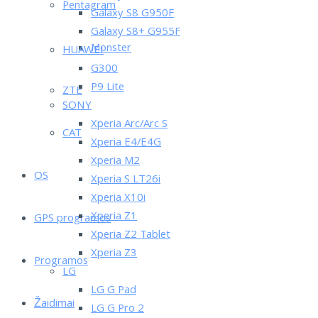
Pentagram
Galaxy S8 G950F
Galaxy S8+ G955F
Monster
HUAWEI
G300
P9 Lite
ZTE
SONY
Xperia Arc/Arc S
CAT
Xperia E4/E4G
Xperia M2
OS
Xperia S LT26i
Xperia X10i
Xperia Z1
GPS programos
Xperia Z2 Tablet
Xperia Z3
Programos
LG
LG G Pad
Žaidimai
LG G Pro 2