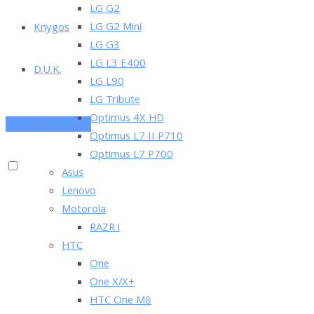
LG G2
LG G2 Mini
Knygos
LG G3
LG L3 E400
D.U.K.
LG L90
LG Tribute
Optimus 4X HD
PRENUMERUOK
Optimus L7 II P710
Optimus L7 P700
Asus
Lenovo
Motorola
RAZR i
HTC
One
One X/X+
HTC One M8