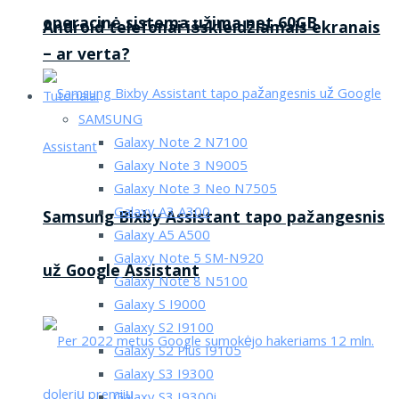
operacinė sistema užima net 60GB
Android telefonai išskleidžiamais ekranais
– ar verta?
Tutorialai
SAMSUNG
Galaxy Note 2 N7100
Galaxy Note 3 N9005
Galaxy Note 3 Neo N7505
Galaxy A3 A300
Samsung Bixby Assistant tapo pažangesnis
Galaxy A5 A500
Galaxy Note 5 SM-N920
už Google Assistant
Galaxy Note 8 N5100
Galaxy S I9000
Galaxy S2 I9100
Galaxy S2 Plus I9105
Galaxy S3 I9300
Galaxy S3 I9300i