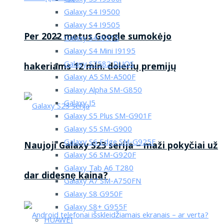
Galaxy S4 I9500
Galaxy S4 I9505
Per 2022 metus Google sumokėjo
Galaxy S4 i9515
Galaxy S4 Mini I9195
Galaxy S7582 DUOS
hakeriams 12 mln. dolerių premijų
Galaxy A5 SM-A500F
Galaxy Alpha SM-G850
Galaxy J5
Galaxy S5 Plus SM-G901F
Galaxy S5 SM-G900
Galaxy S6 Edge SM-G925F
Naujoji Galaxy S23 serija – maži pokyčiai už
Galaxy S6 SM-G920F
Galaxy Tab A6 T280
dar didesnę kaina?
Galaxy A7 SM-A750FN
Galaxy S8 G950F
Galaxy S8+ G955F
HUAWEI