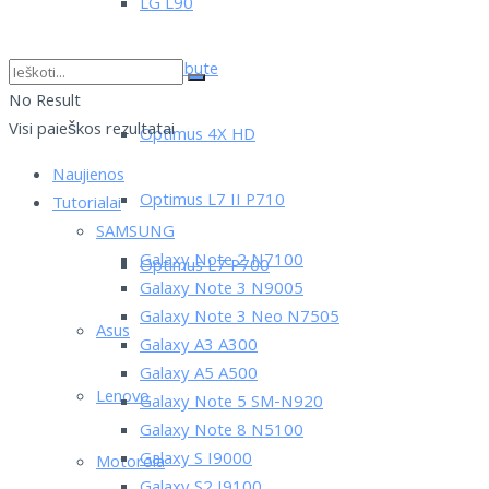
LG L90
LG Tribute
No Result
Visi paieškos rezultatai
Optimus 4X HD
Naujienos
Optimus L7 II P710
Tutorialai
SAMSUNG
Galaxy Note 2 N7100
Optimus L7 P700
Galaxy Note 3 N9005
Galaxy Note 3 Neo N7505
Asus
Galaxy A3 A300
Galaxy A5 A500
Lenovo
Galaxy Note 5 SM-N920
Galaxy Note 8 N5100
Galaxy S I9000
Motorola