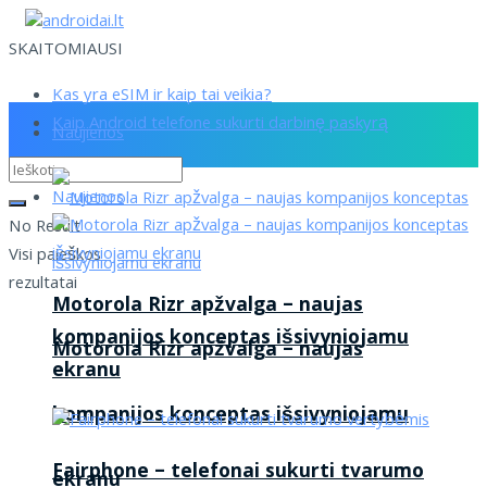
SKAITOMIAUSI
Kas yra eSIM ir kaip tai veikia?
Kaip Android telefone sukurti darbinę paskyrą
Naujienos
Naujienos
No Result
Visi paieškos
rezultatai
Motorola Rizr apžvalga – naujas
kompanijos konceptas išsivyniojamu
Motorola Rizr apžvalga – naujas
ekranu
kompanijos konceptas išsivyniojamu
Fairphone – telefonai sukurti tvarumo
ekranu