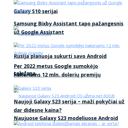
Galaxy S10 serijai
Samsung Bixby Assistant tapo pažangesnis
už Google Assistant
Rusija planuoja sukurti savo Android
Per 2022 metus Google sumokėjo
telefoną
hakeriams 12 mln. dolerių premijų
Naujoji Galaxy S23 serija – maži pokyčiai už
dar didesnę kaina?
Naujuose Galaxy S23 modeliuose Android