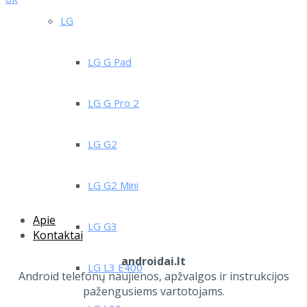
LG
LG G Pad
LG G Pro 2
LG G2
LG G2 Mini
Apie
LG G3
Kontaktai
androidai.lt
LG L3 E400
Android telefonų naujienos, apžvalgos ir instrukcijos
pažengusiems vartotojams.