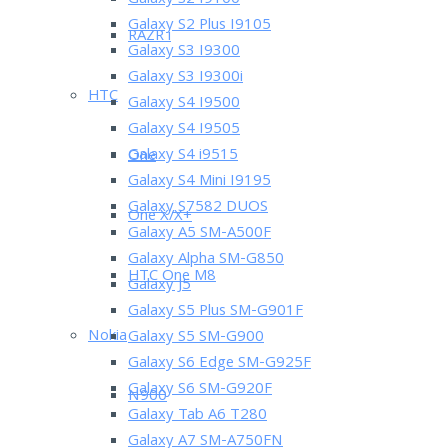
Galaxy S2 I9100
Galaxy S2 Plus I9105
RAZR i
Galaxy S3 I9300
Galaxy S3 I9300i
HTC
Galaxy S4 I9500
Galaxy S4 I9505
Galaxy S4 i9515
One
Galaxy S4 Mini I9195
Galaxy S7582 DUOS
One X/X+
Galaxy A5 SM-A500F
Galaxy Alpha SM-G850
HTC One M8
Galaxy J5
Galaxy S5 Plus SM-G901F
Nokia
Galaxy S5 SM-G900
Galaxy S6 Edge SM-G925F
Galaxy S6 SM-G920F
N900
Galaxy Tab A6 T280
Galaxy A7 SM-A750FN