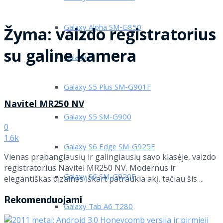
Galaxy Alpha SM-G850
Žyma:
vaizdo registratorius
su galine kamera
Galaxy J5
Galaxy S5 Plus SM-G901F
Navitel MR250 NV
Galaxy S5 SM-G900
0
1.6k
Galaxy S6 Edge SM-G925F
Vienas prabangiausių ir galingiausių savo klasėje, vaizdo
registratorius Navitel MR250 NV. Modernus ir
Galaxy S6 SM-G920F
elegantiškas dizainas iškart patraukia akį, tačiau šis ...
Rekomenduojami
Galaxy Tab A6 T280