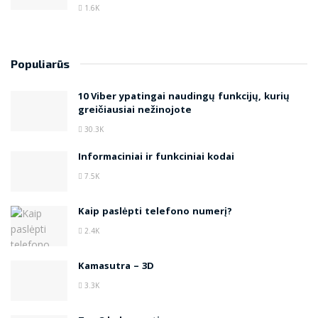
1.6K
Populiarūs
10 Viber ypatingai naudingų funkcijų, kurių
greičiausiai nežinojote
30.3K
Informaciniai ir funkciniai kodai
7.5K
Kaip paslėpti telefono numerį?
2.4K
Kamasutra – 3D
3.3K