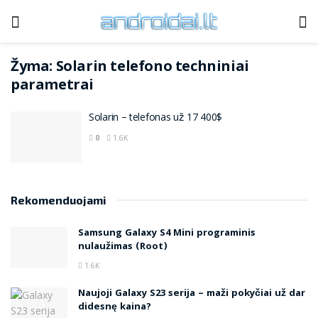
Žyma:
Solarin telefono techniniai
parametrai
Solarin – telefonas už 17 400$
0
1.6K
Rekomenduojami
Samsung Galaxy S4 Mini programinis
nulaužimas (Root)
1.6K
Naujoji Galaxy S23 serija – maži pokyčiai už dar
didesnę kaina?