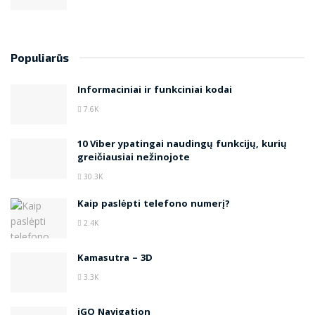
Populiarūs
Informaciniai ir funkciniai kodai
7.6K
10 Viber ypatingai naudingų funkcijų, kurių
greičiausiai nežinojote
30.3K
Kaip paslėpti telefono numerį?
2.4K
Kamasutra – 3D
3.3K
iGO Navigation