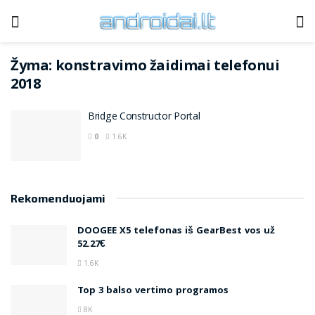
Žyma:
konstravimo žaidimai telefonui
2018
Bridge Constructor Portal
0
1.6K
Rekomenduojami
DOOGEE X5 telefonas iš GearBest vos už
52.27€
1.6K
Top 3 balso vertimo programos
8K