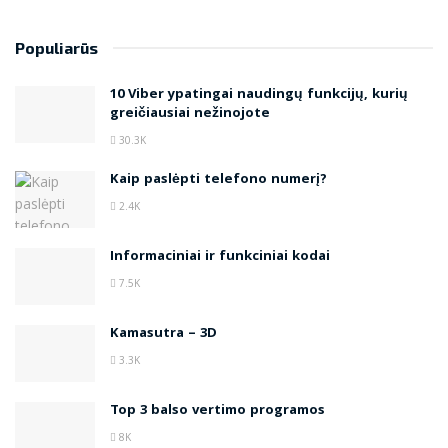
Populiarūs
10 Viber ypatingai naudingų funkcijų, kurių
greičiausiai nežinojote
30.3K
Kaip paslėpti telefono numerį?
2.4K
Informaciniai ir funkciniai kodai
7.5K
Kamasutra – 3D
3.3K
Top 3 balso vertimo programos
8K