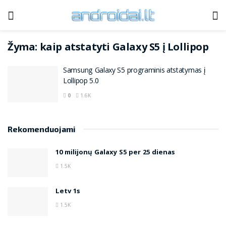
Žyma:
kaip atstatyti Galaxy S5 į Lollipop
Samsung Galaxy S5 programinis atstatymas į
Lollipop 5.0
0
1.6K
Rekomenduojami
10 milijonų Galaxy S5 per 25 dienas
1.5K
Letv 1s
1.5K