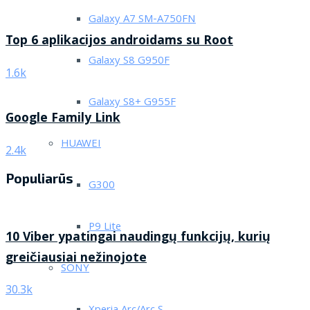
Galaxy A7 SM-A750FN
Top 6 aplikacijos androidams su Root
Galaxy S8 G950F
1.6k
Galaxy S8+ G955F
Google Family Link
HUAWEI
2.4k
Populiarūs
G300
P9 Lite
10 Viber ypatingai naudingų funkcijų, kurių
greičiausiai nežinojote
SONY
30.3k