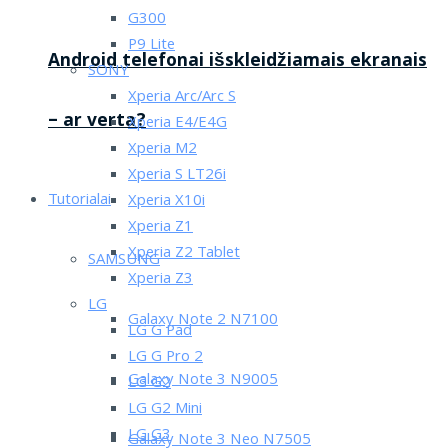
G300
P9 Lite
Android telefonai išskleidžiamais ekranais
SONY
Xperia Arc/Arc S
– ar verta?
Xperia E4/E4G
Xperia M2
Xperia S LT26i
Tutorialai
Xperia X10i
Xperia Z1
Xperia Z2 Tablet
SAMSUNG
Xperia Z3
LG
Galaxy Note 2 N7100
LG G Pad
LG G Pro 2
Galaxy Note 3 N9005
LG G2
LG G2 Mini
LG G3
Galaxy Note 3 Neo N7505