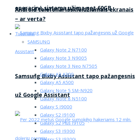
operacinė sistema užima net 60GB
Android telefonai išskleidžiamais ekranais
– ar verta?
Tutorialai
SAMSUNG
Galaxy Note 2 N7100
Galaxy Note 3 N9005
Galaxy Note 3 Neo N7505
Galaxy A3 A300
Samsung Bixby Assistant tapo pažangesnis
Galaxy A5 A500
Galaxy Note 5 SM-N920
už Google Assistant
Galaxy Note 8 N5100
Galaxy S I9000
Galaxy S2 I9100
Galaxy S2 Plus I9105
Galaxy S3 I9300
Galaxy S3 I9300i