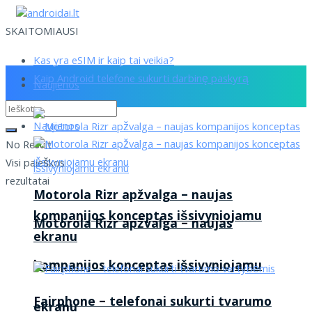
SKAITOMIAUSI
Kas yra eSIM ir kaip tai veikia?
Kaip Android telefone sukurti darbinę paskyrą
Naujienos
Naujienos
No Result
Visi paieškos
rezultatai
Motorola Rizr apžvalga – naujas
kompanijos konceptas išsivyniojamu
Motorola Rizr apžvalga – naujas
ekranu
kompanijos konceptas išsivyniojamu
Fairphone – telefonai sukurti tvarumo
ekranu