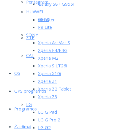
Pentagram
Galaxy S8+ G955F
HUAWEI
G300
Monster
P9 Lite
SONY
ZTE
Xperia Arc/Arc S
Xperia E4/E4G
CAT
Xperia M2
Xperia S LT26i
OS
Xperia X10i
Xperia Z1
Xperia Z2 Tablet
GPS programos
Xperia Z3
LG
Programos
LG G Pad
LG G Pro 2
Žaidimai
LG G2