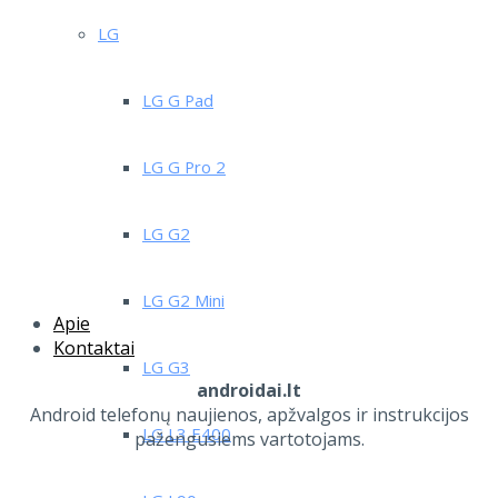
LG
LG G Pad
LG G Pro 2
LG G2
LG G2 Mini
Apie
Kontaktai
LG G3
androidai.lt
Android telefonų naujienos, apžvalgos ir instrukcijos
LG L3 E400
pažengusiems vartotojams.