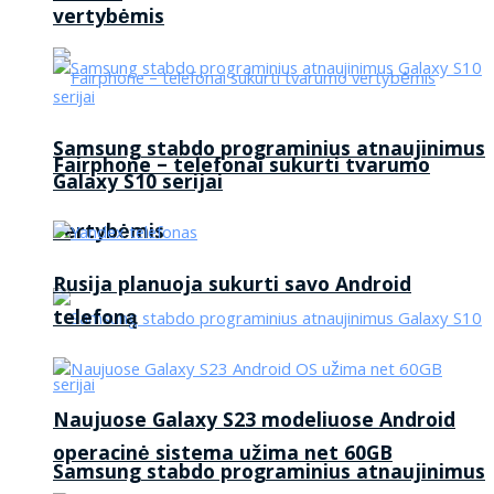
vertybėmis
Samsung stabdo programinius atnaujinimus
Fairphone – telefonai sukurti tvarumo
Galaxy S10 serijai
vertybėmis
Rusija planuoja sukurti savo Android
telefoną
Naujuose Galaxy S23 modeliuose Android
operacinė sistema užima net 60GB
Samsung stabdo programinius atnaujinimus