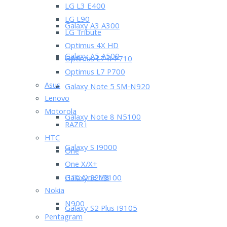
LG L3 E400
LG L90
Galaxy A3 A300
LG Tribute
Optimus 4X HD
Galaxy A5 A500
Optimus L7 II P710
Optimus L7 P700
Asus
Galaxy Note 5 SM-N920
Lenovo
Motorola
Galaxy Note 8 N5100
RAZR i
HTC
Galaxy S I9000
One
One X/X+
HTC One M8
Galaxy S2 I9100
Nokia
N900
Galaxy S2 Plus I9105
Pentagram