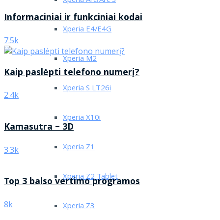
Xperia Arc/Arc S
Informaciniai ir funkciniai kodai
Xperia E4/E4G
7.5k
Xperia M2
Kaip paslėpti telefono numerį?
Xperia S LT26i
2.4k
Xperia X10i
Kamasutra – 3D
Xperia Z1
3.3k
Xperia Z2 Tablet
Top 3 balso vertimo programos
8k
Xperia Z3