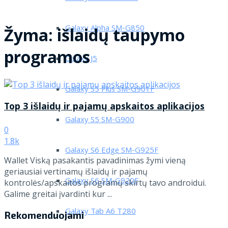
Galaxy Alpha SM-G850
Žyma:
išlaidų taupymo
programos
Galaxy J5
Galaxy S5 Plus SM-G901F
Top 3 išlaidų ir pajamų apskaitos aplikacijos
Galaxy S5 SM-G900
0
1.8k
Galaxy S6 Edge SM-G925F
Wallet Viską pasakantis pavadinimas žymi vieną
geriausiai vertinamų išlaidų ir pajamų
Galaxy S6 SM-G920F
kontrolės/apskaitos programų skirtų tavo androidui.
Galime greitai įvardinti kur ...
Galaxy Tab A6 T280
Rekomenduojami