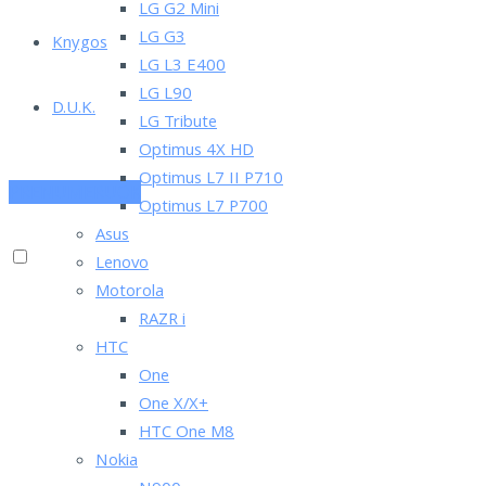
LG G2 Mini
LG G3
Knygos
LG L3 E400
LG L90
D.U.K.
LG Tribute
Optimus 4X HD
Optimus L7 II P710
PRENUMERUOK
Optimus L7 P700
Asus
Lenovo
Motorola
RAZR i
HTC
One
One X/X+
HTC One M8
Nokia