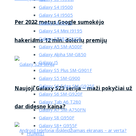
Galaxy S4 I9500
Galaxy S4 I9505
Per 2022 metus Google sumokėjo
Galaxy S4 i9515
Galaxy S4 Mini I9195
Galaxy S7582 DUOS
hakeriams 12 mln. dolerių premijų
Galaxy A5 SM-A500F
Galaxy Alpha SM-G850
Galaxy J5
Galaxy S5 Plus SM-G901F
Galaxy S5 SM-G900
Galaxy S6 Edge SM-G925F
Naujoji Galaxy S23 serija – maži pokyčiai už
Galaxy S6 SM-G920F
Galaxy Tab A6 T280
dar didesnę kaina?
Galaxy A7 SM-A750FN
Galaxy S8 G950F
Galaxy S8+ G955F
HUAWEI