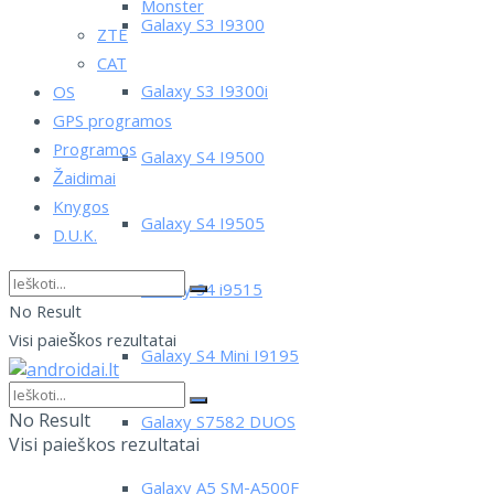
Monster
Galaxy S3 I9300
ZTE
CAT
Galaxy S3 I9300i
OS
GPS programos
Programos
Galaxy S4 I9500
Žaidimai
Knygos
Galaxy S4 I9505
D.U.K.
Galaxy S4 i9515
No Result
Visi paieškos rezultatai
Galaxy S4 Mini I9195
No Result
Galaxy S7582 DUOS
Visi paieškos rezultatai
Galaxy A5 SM-A500F