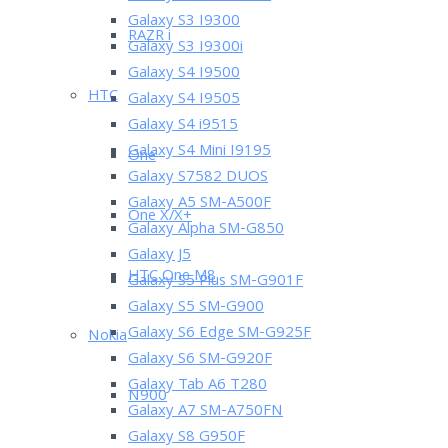
Galaxy S3 I9300
RAZR i
Galaxy S3 I9300i
Galaxy S4 I9500
HTC
Galaxy S4 I9505
Galaxy S4 i9515
Galaxy S4 Mini I9195
One
Galaxy S7582 DUOS
Galaxy A5 SM-A500F
One X/X+
Galaxy Alpha SM-G850
Galaxy J5
HTC One M8
Galaxy S5 Plus SM-G901F
Galaxy S5 SM-G900
Galaxy S6 Edge SM-G925F
Nokia
Galaxy S6 SM-G920F
Galaxy Tab A6 T280
N900
Galaxy A7 SM-A750FN
Galaxy S8 G950F