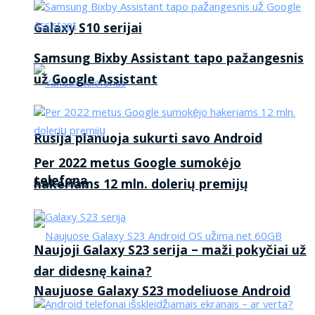
Galaxy S10 serijai
Samsung Bixby Assistant tapo pažangesnis
už Google Assistant
Rusija planuoja sukurti savo Android
Per 2022 metus Google sumokėjo
telefoną
hakeriams 12 mln. dolerių premijų
Naujoji Galaxy S23 serija – maži pokyčiai už
dar didesnę kaina?
Naujuose Galaxy S23 modeliuose Android