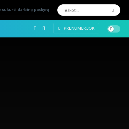
 sukurti darbinę paskyrą
PRENUMERUOK