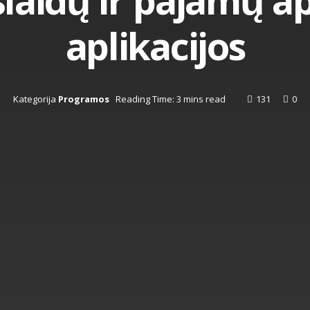
šlaidų ir pajamų a
aplikacijos
Kategorija
Programos
Reading Time: 3 mins read
131
0