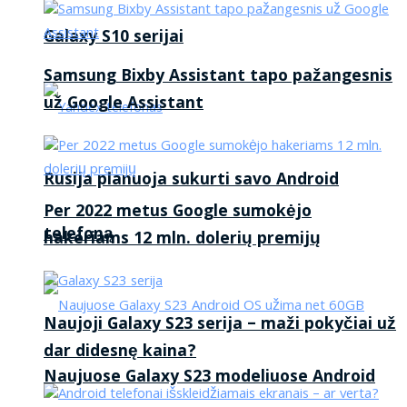
Galaxy S10 serijai
Samsung Bixby Assistant tapo pažangesnis
už Google Assistant
Rusija planuoja sukurti savo Android
Per 2022 metus Google sumokėjo
telefoną
hakeriams 12 mln. dolerių premijų
Naujoji Galaxy S23 serija – maži pokyčiai už
dar didesnę kaina?
Naujuose Galaxy S23 modeliuose Android