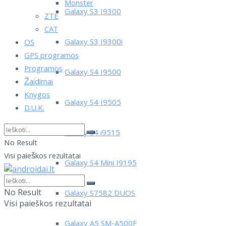
Monster
Galaxy S3 I9300
ZTE
CAT
Galaxy S3 I9300i
OS
GPS programos
Programos
Galaxy S4 I9500
Žaidimai
Knygos
Galaxy S4 I9505
D.U.K.
Galaxy S4 i9515
No Result
Visi paieškos rezultatai
Galaxy S4 Mini I9195
No Result
Galaxy S7582 DUOS
Visi paieškos rezultatai
Galaxy A5 SM-A500F