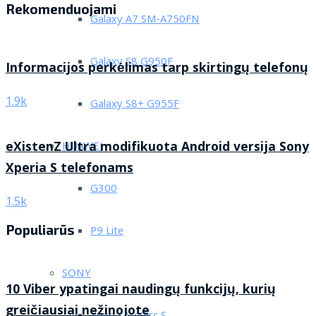
Rekomenduojami
Galaxy A7 SM-A750FN
Galaxy S8 G950F
Informacijos perkėlimas tarp skirtingų telefonų
1.9k
Galaxy S8+ G955F
eXistenZ Ultra modifikuota Android versija Sony
HUAWEI
Xperia S telefonams
G300
1.5k
Populiarūs
P9 Lite
SONY
10 Viber ypatingai naudingų funkcijų, kurių
greičiausiai nežinojote