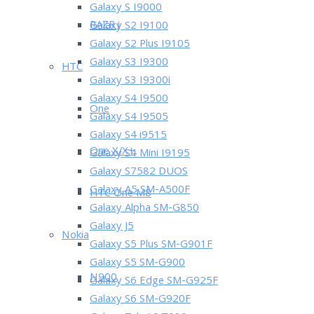
Galaxy S I9000
RAZR i
Galaxy S2 I9100
Galaxy S2 Plus I9105
Galaxy S3 I9300
HTC
Galaxy S3 I9300i
Galaxy S4 I9500
One
Galaxy S4 I9505
Galaxy S4 i9515
One X/X+
Galaxy S4 Mini I9195
Galaxy S7582 DUOS
Galaxy A5 SM-A500F
HTC One M8
Galaxy Alpha SM-G850
Galaxy J5
Nokia
Galaxy S5 Plus SM-G901F
Galaxy S5 SM-G900
N900
Galaxy S6 Edge SM-G925F
Galaxy S6 SM-G920F