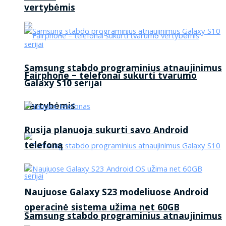
vertybėmis
Samsung stabdo programinius atnaujinimus
Fairphone – telefonai sukurti tvarumo
Galaxy S10 serijai
vertybėmis
Rusija planuoja sukurti savo Android
telefoną
Naujuose Galaxy S23 modeliuose Android
operacinė sistema užima net 60GB
Samsung stabdo programinius atnaujinimus