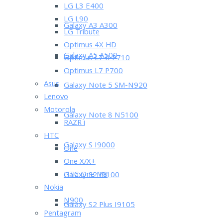
LG L3 E400
LG L90
Galaxy A3 A300
LG Tribute
Optimus 4X HD
Galaxy A5 A500
Optimus L7 II P710
Optimus L7 P700
Asus
Galaxy Note 5 SM-N920
Lenovo
Motorola
Galaxy Note 8 N5100
RAZR i
HTC
Galaxy S I9000
One
One X/X+
HTC One M8
Galaxy S2 I9100
Nokia
N900
Galaxy S2 Plus I9105
Pentagram