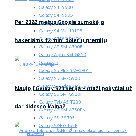
Galaxy S4 I9500
Galaxy S4 I9505
Per 2022 metus Google sumokėjo
Galaxy S4 i9515
Galaxy S4 Mini I9195
Galaxy S7582 DUOS
hakeriams 12 mln. dolerių premijų
Galaxy A5 SM-A500F
Galaxy Alpha SM-G850
Galaxy J5
Galaxy S5 Plus SM-G901F
Galaxy S5 SM-G900
Galaxy S6 Edge SM-G925F
Naujoji Galaxy S23 serija – maži pokyčiai už
Galaxy S6 SM-G920F
Galaxy Tab A6 T280
dar didesnę kaina?
Galaxy A7 SM-A750FN
Galaxy S8 G950F
Galaxy S8+ G955F
HUAWEI