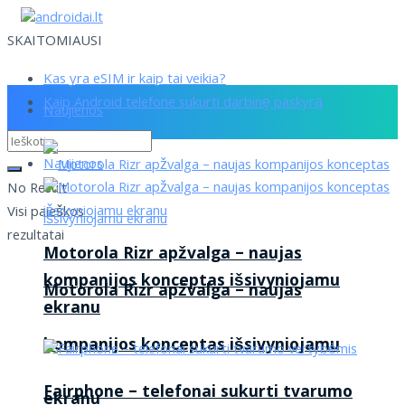
SKAITOMIAUSI
Kas yra eSIM ir kaip tai veikia?
Kaip Android telefone sukurti darbinę paskyrą
Naujienos
Naujienos
No Result
Visi paieškos
rezultatai
Motorola Rizr apžvalga – naujas
kompanijos konceptas išsivyniojamu
Motorola Rizr apžvalga – naujas
ekranu
kompanijos konceptas išsivyniojamu
Fairphone – telefonai sukurti tvarumo
ekranu