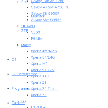
Galaxy Tab A6 T280
Pentagram
Galaxy A7 SM-A750FN
Galaxy S8 G950F
Monster
Galaxy S8+ G955F
HUAWEI
ZTE
G300
P9 Lite
SONY
CAT
Xperia Arc/Arc S
Xperia E4/E4G
OS
Xperia M2
Xperia S LT26i
GPS programos
Xperia X10i
Xperia Z1
Programos
Xperia Z2 Tablet
Xperia Z3
LG
Žaidimai