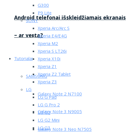
G300
P9 Lite
Android telefonai išskleidžiamais ekranais
SONY
Xperia Arc/Arc S
– ar verta?
Xperia E4/E4G
Xperia M2
Xperia S LT26i
Tutorialai
Xperia X10i
Xperia Z1
Xperia Z2 Tablet
SAMSUNG
Xperia Z3
LG
Galaxy Note 2 N7100
LG G Pad
LG G Pro 2
Galaxy Note 3 N9005
LG G2
LG G2 Mini
LG G3
Galaxy Note 3 Neo N7505