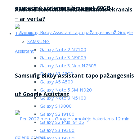
operacinė sistema užima net 60GB
Android telefonai išskleidžiamais ekranais
– ar verta?
Tutorialai
SAMSUNG
Galaxy Note 2 N7100
Galaxy Note 3 N9005
Galaxy Note 3 Neo N7505
Galaxy A3 A300
Samsung Bixby Assistant tapo pažangesnis
Galaxy A5 A500
Galaxy Note 5 SM-N920
už Google Assistant
Galaxy Note 8 N5100
Galaxy S I9000
Galaxy S2 I9100
Galaxy S2 Plus I9105
Galaxy S3 I9300
Galaxy S3 I9300i