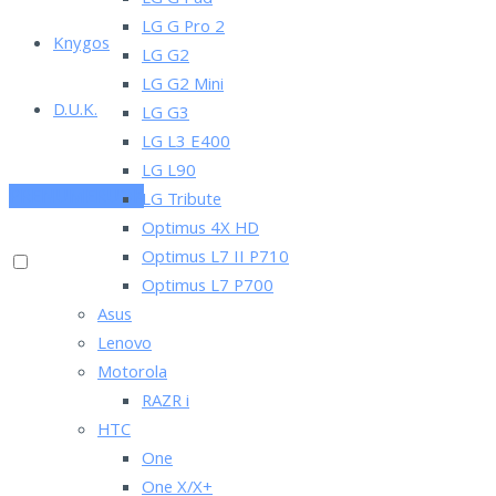
LG G Pad
LG G Pro 2
Knygos
LG G2
LG G2 Mini
D.U.K.
LG G3
LG L3 E400
LG L90
PRENUMERUOK
LG Tribute
Optimus 4X HD
Optimus L7 II P710
Optimus L7 P700
Asus
Lenovo
Motorola
RAZR i
HTC
One
One X/X+