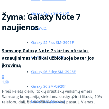
Galaxy Alpha SM-G850
Žyma:
Galaxy Note 7
naujienos
Galaxy J5
Galaxy S5 Plus SM-G901F
Samsung Galaxy Note 7 skirtas oficialus
Galaxy S5 SM-G900
atnaujinimas visiškai užblokuoja baterijos
įkrovimą
Galaxy S6 Edge SM-G925F
0
1.6k
Galaxy S6 SM-G920F
Prieš keletą dienų, tokių drastiškų veiksmų ėmėsi
Samsung kompanija, siekdama susigrąžinti likusią 10%
Galaxy Tab A6 T280
telefonų dalį, išsibarsčiusią po visą pasaulį. Vienas ...