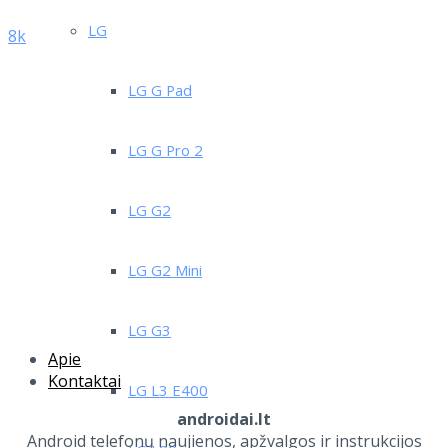
LG
8k
LG G Pad
LG G Pro 2
LG G2
LG G2 Mini
LG G3
Apie
Kontaktai
LG L3 E400
androidai.lt
Android telefonų naujienos, apžvalgos ir instrukcijos