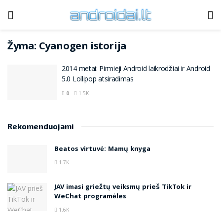
Žyma:
Cyanogen istorija
2014 metai: Pirmieji Android laikrodžiai ir Android
5.0 Lollipop atsiradimas
0
1.5K
Rekomenduojami
Beatos virtuvė: Mamų knyga
1.7K
JAV imasi griežtų veiksmų prieš TikTok ir
WeChat programėles
1.6K