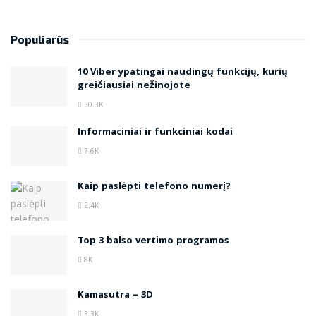
Populiarūs
10 Viber ypatingai naudingų funkcijų, kurių
greičiausiai nežinojote
30.3K
Informaciniai ir funkciniai kodai
7.6K
Kaip paslėpti telefono numerį?
2.4K
Top 3 balso vertimo programos
8K
Kamasutra – 3D
3.3K