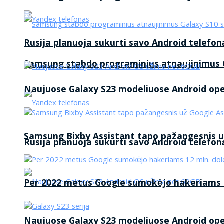
Rusija planuoja sukurti savo Android telefon
Samsung stabdo programinius atnaujinimus G
Naujuose Galaxy S23 modeliuose Android op
Samsung Bixby Assistant tapo pažangesnis u
Rusija planuoja sukurti savo Android telefon
Per 2022 metus Google sumokėjo hakeriams 1
Naujuose Galaxy S23 modeliuose Android op