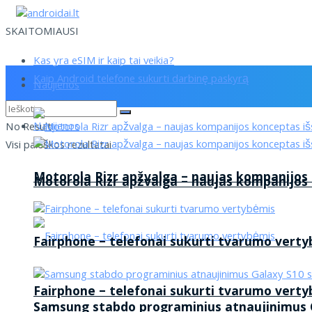
SKAITOMIAUSI
Kas yra eSIM ir kaip tai veikia?
Kaip Android telefone sukurti darbinę paskyrą
Naujienos
Naujienos
No Result
Visi paieškos rezultatai
Motorola Rizr apžvalga – naujas kompanijos
Motorola Rizr apžvalga – naujas kompanijos
Fairphone – telefonai sukurti tvarumo vert
Fairphone – telefonai sukurti tvarumo vert
Samsung stabdo programinius atnaujinimus G