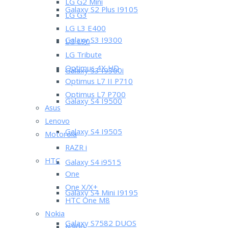
LG G2 Mini
Galaxy S2 Plus I9105
LG G3
LG L3 E400
Galaxy S3 I9300
LG L90
LG Tribute
Optimus 4X HD
Galaxy S3 I9300i
Optimus L7 II P710
Optimus L7 P700
Galaxy S4 I9500
Asus
Lenovo
Galaxy S4 I9505
Motorola
RAZR i
HTC
Galaxy S4 i9515
One
One X/X+
Galaxy S4 Mini I9195
HTC One M8
Nokia
Galaxy S7582 DUOS
N900