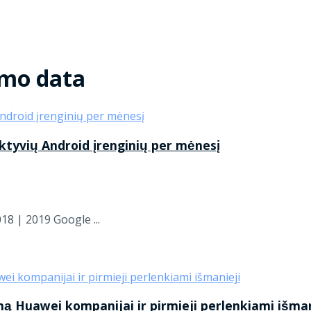
imo data
aktyvių Android įrenginių per mėnesį
18 | 2019 Google ...
ą Huawei kompanijai ir pirmieji perlenkiami išman