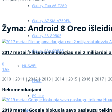
Galaxy Tab A6 T280
Galaxy A7 SM-A750FN
Žyma:
Android 8 Oreo išleid
Galaxy S8 G950F
Galaxy S8+ G955F
2017 metai: Fiksuojama daugiau nei 2 milijardai 
0
HUAWEI
1.5k
2010 | 2011 | 2012 | 2013 | 2014 | 2015 | 2016 | 2017 | 20
G300
Rekomenduojami
P9 Lite
2019 metai: Google blokuoja savo paslaugų teikim
SONY