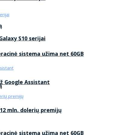
ą
alaxy S10 serijai
eracinė sistema užima net 60GB
ž Google Assistant
ą
2 mln. dolerių premijų
eracinė sistema užima net 60GB