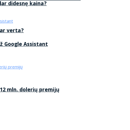
 dar didesnę kaina?
 ar verta?
ž Google Assistant
2 mln. dolerių premijų