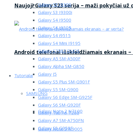
Galaxy S3 I9300
Naujoji Galaxy S23 serija – maži pokyčiai už
Galaxy S3 I9300i
Galaxy S4 I9500
Galaxy S4 I9505
Galaxy S4 i9515
Galaxy S4 Mini I9195
Galaxy S7582 DUOS
Android telefonai išskleidžiamais ekranais –
Galaxy A5 SM-A500F
Galaxy Alpha SM-G850
Galaxy J5
Tutorialai
Galaxy S5 Plus SM-G901F
Galaxy S5 SM-G900
SAMSUNG
Galaxy S6 Edge SM-G925F
Galaxy S6 SM-G920F
Galaxy Note 2 N7100
Galaxy Tab A6 T280
Galaxy A7 SM-A750FN
Galaxy S8 G950F
Galaxy Note 3 N9005