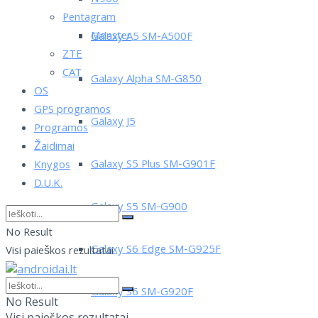
Pentagram
Monster
Galaxy A5 SM-A500F
ZTE
CAT
Galaxy Alpha SM-G850
OS
GPS programos
Galaxy J5
Programos
Žaidimai
Galaxy S5 Plus SM-G901F
Knygos
D.U.K.
Galaxy S5 SM-G900
No Result
Galaxy S6 Edge SM-G925F
Visi paieškos rezultatai
Galaxy S6 SM-G920F
No Result
Visi paieškos rezultatai