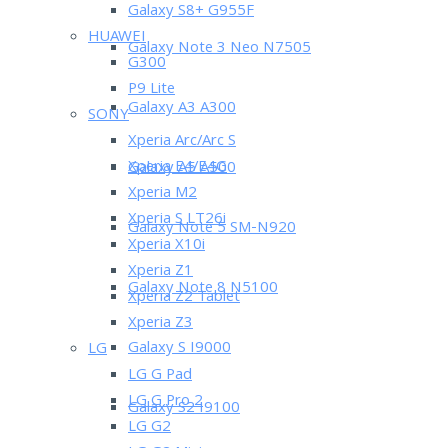
Galaxy S8+ G955F
HUAWEI
Galaxy Note 3 Neo N7505
G300
P9 Lite
Galaxy A3 A300
SONY
Xperia Arc/Arc S
Xperia E4/E4G
Galaxy A5 A500
Xperia M2
Xperia S LT26i
Galaxy Note 5 SM-N920
Xperia X10i
Xperia Z1
Galaxy Note 8 N5100
Xperia Z2 Tablet
Xperia Z3
Galaxy S I9000
LG
LG G Pad
LG G Pro 2
Galaxy S2 I9100
LG G2