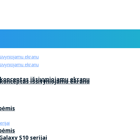
 konceptas išsivyniojamu ekranu
 konceptas išsivyniojamu ekranu
ybėmis
ybėmis
alaxy S10 serijai