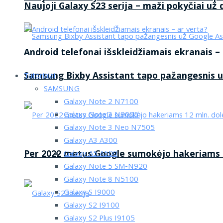
Naujoji Galaxy S23 serija – maži pokyčiai už
Android telefonai išskleidžiamais ekranais –
Samsung Bixby Assistant tapo pažangesnis u
Tutorialai
SAMSUNG
Galaxy Note 2 N7100
Galaxy Note 3 N9005
Galaxy Note 3 Neo N7505
Galaxy A3 A300
Per 2022 metus Google sumokėjo hakeriams 1
Galaxy A5 A500
Galaxy Note 5 SM-N920
Galaxy Note 8 N5100
Galaxy S I9000
Galaxy S2 I9100
Galaxy S2 Plus I9105