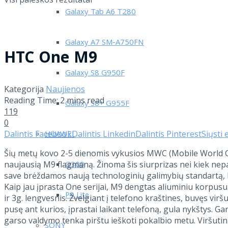
Galaxy Tab A6 T280
Galaxy A7 SM-A750FN
HTC One M9
Galaxy S8 G950F
Kategorija
Naujienos
Reading Time: 2 mins read
Galaxy S8+ G955F
119
0
Dalintis Facebook
Dalintis Linkedin
Dalintis Pinterest
Siųsti 
HUAWEI
Šių metų kovo 2-5 dienomis vykusios MWC (Mobile World C
naujausią M9 flagmaną. Žinoma šis siurprizas nei kiek ne
G300
save brėždamos naują technologinių galimybių standartą, 
Kaip jau įprasta One serijai, M9 dengtas aliuminiu korpusu 
P9 Lite
ir 3g. lengvesnis. Žvelgiant į telefono kraštines, buvęs v
pusę ant kurios, įprastai laikant telefoną, gula nykštys. G
garso valdymo tenka pirštu ieškoti pokalbio metu. Viršutin
SONY