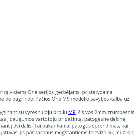
zą visiems One serijos gerbėjams, pristatydama
 ne be pagrindo. Pačios One M9 modelio savybės kalba už
Lyginant su vyresniuoju broliu
M8
, šis vos 2mm. trumpesnis
eltas į daugumos vartotojų pripažintą, patogesnę dešinę
riant į dvi dalis. Tai pakankamai patogus sprendimas, kai
ųstuvas. Jis pasitarnaus mėgstantiems televizorių, muzikinį