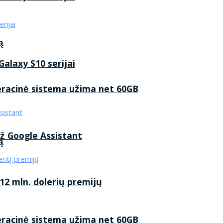
ą
alaxy S10 serijai
eracinė sistema užima net 60GB
ž Google Assistant
ą
2 mln. dolerių premijų
eracinė sistema užima net 60GB