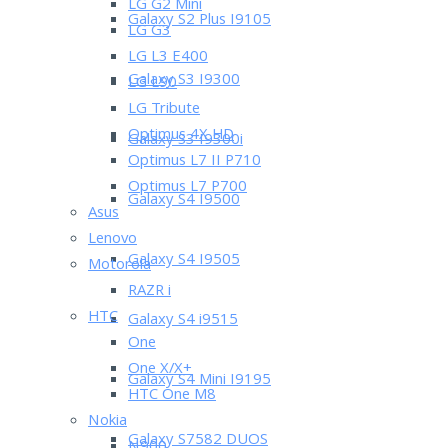
LG G2 Mini
Galaxy S2 Plus I9105
LG G3
LG L3 E400
Galaxy S3 I9300
LG L90
LG Tribute
Optimus 4X HD
Galaxy S3 I9300i
Optimus L7 II P710
Optimus L7 P700
Galaxy S4 I9500
Asus
Lenovo
Galaxy S4 I9505
Motorola
RAZR i
HTC
Galaxy S4 i9515
One
One X/X+
Galaxy S4 Mini I9195
HTC One M8
Nokia
Galaxy S7582 DUOS
N900