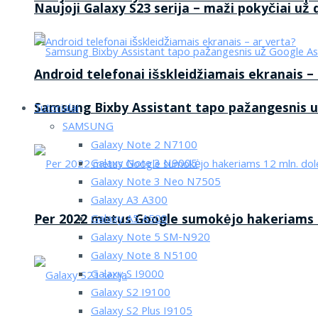
Naujoji Galaxy S23 serija – maži pokyčiai už
Android telefonai išskleidžiamais ekranais –
Samsung Bixby Assistant tapo pažangesnis u
Tutorialai
SAMSUNG
Galaxy Note 2 N7100
Galaxy Note 3 N9005
Galaxy Note 3 Neo N7505
Galaxy A3 A300
Per 2022 metus Google sumokėjo hakeriams 1
Galaxy A5 A500
Galaxy Note 5 SM-N920
Galaxy Note 8 N5100
Galaxy S I9000
Galaxy S2 I9100
Galaxy S2 Plus I9105