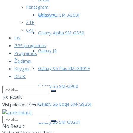
Pentagram
Monster
Galaxy A5 SM-A500F
ZTE
CAT
Galaxy Alpha SM-G850
OS
GPS programos
Galaxy J5
Programos
Žaidimai
Galaxy S5 Plus SM-G901F
Knygos
D.U.K.
Galaxy S5 SM-G900
No Result
Galaxy S6 Edge SM-G925F
Visi paieškos rezultatai
Galaxy S6 SM-G920F
No Result
Visi paieškos rezultatai