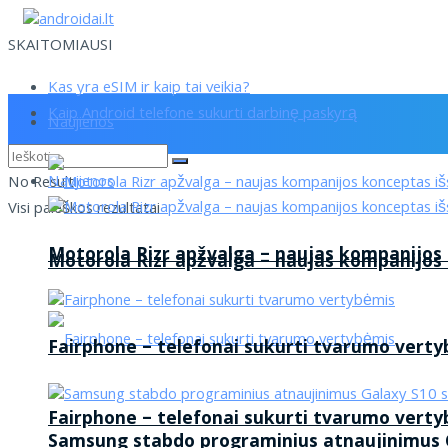
SKAITOMIAUSI
Kas yra eSIM ir kaip tai veikia?
Kaip Android telefone sukurti darbinę paskyrą
Naujienos
Naujienos
No Result
Visi paieškos rezultatai
Motorola Rizr apžvalga – naujas kompanijos
Motorola Rizr apžvalga – naujas kompanijos
Fairphone – telefonai sukurti tvarumo vert
Fairphone – telefonai sukurti tvarumo vert
Samsung stabdo programinius atnaujinimus G