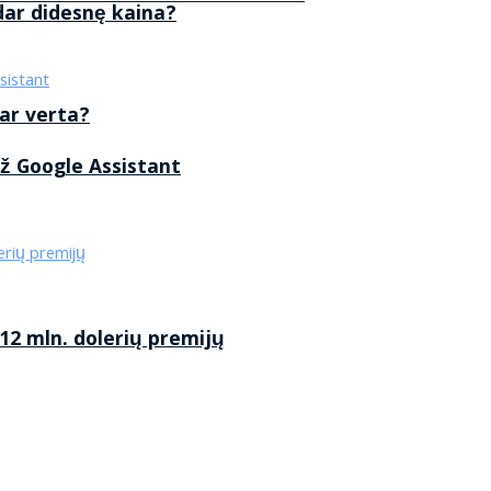
 dar didesnę kaina?
 ar verta?
ž Google Assistant
2 mln. dolerių premijų