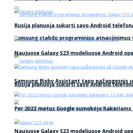
Rusija planuoja sukurti savo Android telefon
Samsung stabdo programinius atnaujinimus G
Naujuose Galaxy S23 modeliuose Android op
Samsung Bixby Assistant tapo pažangesnis u
Rusija planuoja sukurti savo Android telefon
Per 2022 metus Google sumokėjo hakeriams 1
Naujuose Galaxy S23 modeliuose Android op