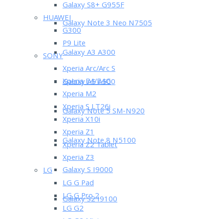
Galaxy S8+ G955F
HUAWEI
Galaxy Note 3 Neo N7505
G300
P9 Lite
Galaxy A3 A300
SONY
Xperia Arc/Arc S
Xperia E4/E4G
Galaxy A5 A500
Xperia M2
Xperia S LT26i
Galaxy Note 5 SM-N920
Xperia X10i
Xperia Z1
Galaxy Note 8 N5100
Xperia Z2 Tablet
Xperia Z3
Galaxy S I9000
LG
LG G Pad
LG G Pro 2
Galaxy S2 I9100
LG G2