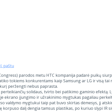
el. paštu
ongress) parodos metu HTC kompanija padarė puikų siurpri
patiko tokiems konkurentams kaip Samsung ar LG ir visą tai
kurį peržengti nebus paprasta.
perteikiančių solidaus, tvirto bei patikimo gaminio efektą. 
iršuje ekrano įjungimo ir užrakinimo mygtukas pagaliau perk
arso valdymo mygtukui taip pat buvo skirtas dėmesys, jį atski
ę korpuso dalį dengia tamsus plastikas, po kuriuo slypi IR si