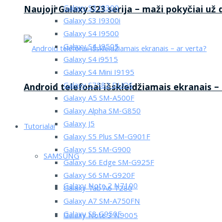
Galaxy S3 I9300
Naujoji Galaxy S23 serija – maži pokyčiai už
Galaxy S3 I9300i
Galaxy S4 I9500
Galaxy S4 I9505
Galaxy S4 i9515
Galaxy S4 Mini I9195
Galaxy S7582 DUOS
Android telefonai išskleidžiamais ekranais –
Galaxy A5 SM-A500F
Galaxy Alpha SM-G850
Galaxy J5
Tutorialai
Galaxy S5 Plus SM-G901F
Galaxy S5 SM-G900
SAMSUNG
Galaxy S6 Edge SM-G925F
Galaxy S6 SM-G920F
Galaxy Note 2 N7100
Galaxy Tab A6 T280
Galaxy A7 SM-A750FN
Galaxy S8 G950F
Galaxy Note 3 N9005