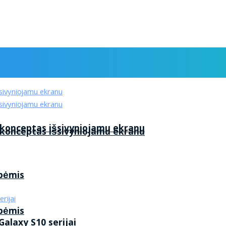
 konceptas išsivyniojamu ekranu
 konceptas išsivyniojamu ekranu
ybėmis
ybėmis
alaxy S10 serijai