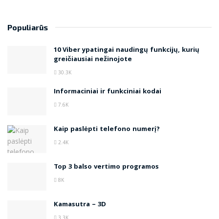
Populiarūs
10 Viber ypatingai naudingų funkcijų, kurių
greičiausiai nežinojote
30.3K
Informaciniai ir funkciniai kodai
7.6K
Kaip paslėpti telefono numerį?
2.4K
Top 3 balso vertimo programos
8K
Kamasutra – 3D
3.3K