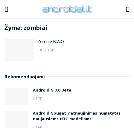
Žyma:
zombiai
Zombie N.W.O
0
1.5K
Rekomenduojami
Android N 7.0 Beta
1.7K
Android Nougat 7 atnaujinimas numatytas
naujausiems HTC modeliams
1.6K