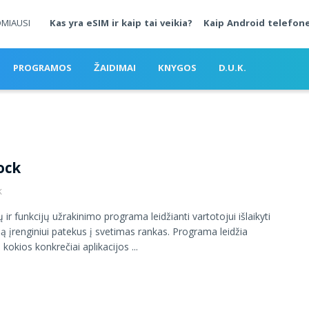
OMIAUSI
Kas yra eSIM ir kaip tai veikia?
Kaip Android telefone
PROGRAMOS
ŽAIDIMAI
KNYGOS
D.U.K.
ock
K
ų ir funkcijų užrakinimo programa leidžianti vartotojui išlaikyti
ą įrenginiui patekus į svetimas rankas. Programa leidžia
i kokios konkrečiai aplikacijos ...