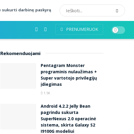
 sukurti darbinę paskyrą
PRENUMERUOK
Rekomenduojami
Pentagram Monster
programinis nulaužimas +
Super vartotojo privilegijų
įdiegimas
1.5K
Android 4.2.2 Jelly Bean
pagrindu sukurta
SuperNexus 2.0 operacinė
sistema, skirta Galaxy S2
I9100G modeliui