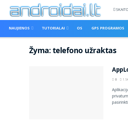
SKAIT
NAUJIENOS
TUTORIALAI
OS
GPS PROGRAMOS
Žyma:
telefono užraktas
AppL
0
1.5
Aplikacij
privatum
pasirinkt