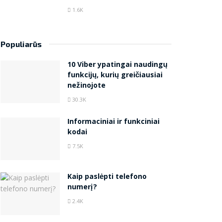
1.6K
Populiarūs
10 Viber ypatingai naudingų
funkcijų, kurių greičiausiai
nežinojote
30.3K
Informaciniai ir funkciniai
kodai
7.5K
Kaip paslėpti telefono
numerį?
2.4K