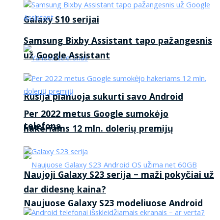
Galaxy S10 serijai
Samsung Bixby Assistant tapo pažangesnis
už Google Assistant
Rusija planuoja sukurti savo Android
Per 2022 metus Google sumokėjo
telefoną
hakeriams 12 mln. dolerių premijų
Naujoji Galaxy S23 serija – maži pokyčiai už
dar didesnę kaina?
Naujuose Galaxy S23 modeliuose Android