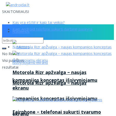
SKAITOMIAUSI
Kas yra eSIM ir kaip tai veikia?
Kaip Android telefone sukurti darbinę paskyrą
Naujienos
Naujienos
No Result
Visi paieškos
rezultatai
Motorola Rizr apžvalga – naujas
kompanijos konceptas išsivyniojamu
Motorola Rizr apžvalga – naujas
ekranu
kompanijos konceptas išsivyniojamu
Fairphone – telefonai sukurti tvarumo
ekranu