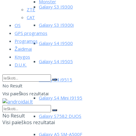
Monster
Galaxy S3 I9300
ZTE
CAT
Galaxy S3 I9300i
OS
GPS programos
Programos
Galaxy S4 I9500
Žaidimai
Knygos
Galaxy S4 I9505
D.U.K.
Galaxy S4 i9515
No Result
Visi paieškos rezultatai
Galaxy S4 Mini I9195
No Result
Galaxy S7582 DUOS
Visi paieškos rezultatai
Galaxy A5 SM-A500F