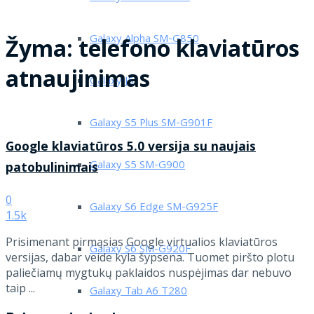
Galaxy Alpha SM-G850
Žyma:
telefono klaviatūros
atnaujinimas
Galaxy J5
Galaxy S5 Plus SM-G901F
Google klaviatūros 5.0 versija su naujais
Galaxy S5 SM-G900
patobulinimais
0
Galaxy S6 Edge SM-G925F
1.5k
Prisimenant pirmąsias Google virtualios klaviatūros
Galaxy S6 SM-G920F
versijas, dabar veide kyla šypsena. Tuomet piršto plotu
paliečiamų mygtukų paklaidos nuspėjimas dar nebuvo
taip ...
Galaxy Tab A6 T280