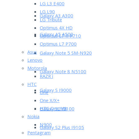
LG L3 E400
LG L90
Galaxy A3 A300
LG Tribute
Optimus 4X HD
Galaxy A5 A500
Optimus L7 II P710
Optimus L7 P700
Asus
Galaxy Note 5 SM-N920
Lenovo
Motorola
Galaxy Note 8 N5100
RAZR i
HTC
Galaxy S I9000
One
One X/X+
HTC One M8
Galaxy S2 I9100
Nokia
N900
Galaxy S2 Plus I9105
Pentagram