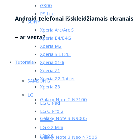
G300
P9 Lite
Android telefonai išskleidžiamais ekranais
SONY
Xperia Arc/Arc S
– ar verta?
Xperia E4/E4G
Xperia M2
Xperia S LT26i
Tutorialai
Xperia X10i
Xperia Z1
Xperia Z2 Tablet
SAMSUNG
Xperia Z3
LG
Galaxy Note 2 N7100
LG G Pad
LG G Pro 2
Galaxy Note 3 N9005
LG G2
LG G2 Mini
LG G3
Galaxy Note 3 Neo N7505