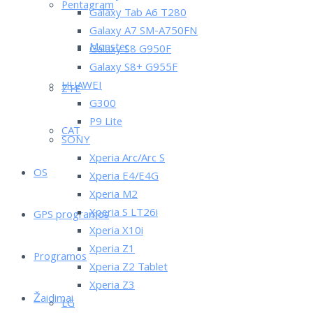
Pentagram
Galaxy Tab A6 T280
Galaxy A7 SM-A750FN
Monster
Galaxy S8 G950F
Galaxy S8+ G955F
HUAWEI
ZTE
G300
P9 Lite
CAT
SONY
Xperia Arc/Arc S
OS
Xperia E4/E4G
Xperia M2
Xperia S LT26i
GPS programos
Xperia X10i
Xperia Z1
Programos
Xperia Z2 Tablet
Xperia Z3
Žaidimai
LG