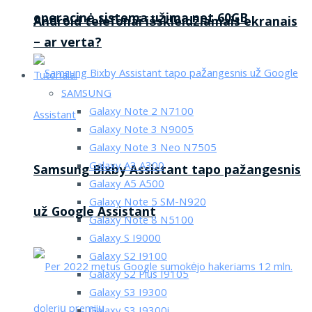
operacinė sistema užima net 60GB
Android telefonai išskleidžiamais ekranais
– ar verta?
Tutorialai
SAMSUNG
Galaxy Note 2 N7100
Galaxy Note 3 N9005
Galaxy Note 3 Neo N7505
Galaxy A3 A300
Samsung Bixby Assistant tapo pažangesnis
Galaxy A5 A500
Galaxy Note 5 SM-N920
už Google Assistant
Galaxy Note 8 N5100
Galaxy S I9000
Galaxy S2 I9100
Galaxy S2 Plus I9105
Galaxy S3 I9300
Galaxy S3 I9300i