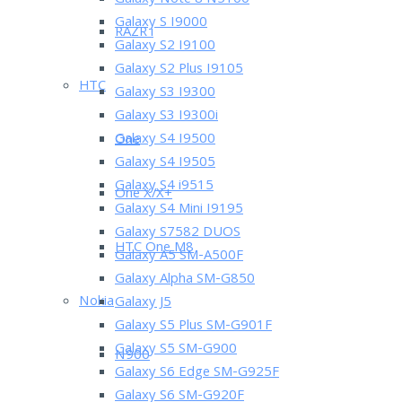
Galaxy Note 8 N5100
Galaxy S I9000
RAZR i
Galaxy S2 I9100
Galaxy S2 Plus I9105
HTC
Galaxy S3 I9300
Galaxy S3 I9300i
Galaxy S4 I9500
One
Galaxy S4 I9505
Galaxy S4 i9515
One X/X+
Galaxy S4 Mini I9195
Galaxy S7582 DUOS
HTC One M8
Galaxy A5 SM-A500F
Galaxy Alpha SM-G850
Nokia
Galaxy J5
Galaxy S5 Plus SM-G901F
Galaxy S5 SM-G900
N900
Galaxy S6 Edge SM-G925F
Galaxy S6 SM-G920F