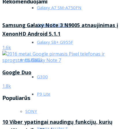
Rekomenduojami
Galaxy A7 SM-A750FN
Samsung Galaxy Note 3 N9005 atnaujinimas į
Galaxy S8 G950F
XenonHD Android 5.1.1
Galaxy S8+ G955F
1.6k
HUAWEI
Google Duo
G300
1.8k
P9 Lite
Populiarūs
SONY
10 Viber ypatingai naudingų funkcijų, kurių