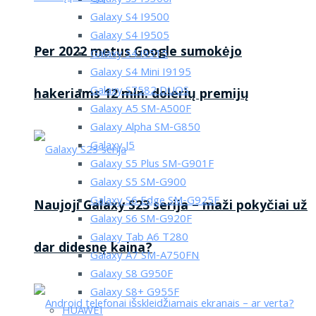
Galaxy S4 I9500
Galaxy S4 I9505
Per 2022 metus Google sumokėjo
Galaxy S4 i9515
Galaxy S4 Mini I9195
Galaxy S7582 DUOS
hakeriams 12 mln. dolerių premijų
Galaxy A5 SM-A500F
Galaxy Alpha SM-G850
Galaxy J5
Galaxy S5 Plus SM-G901F
Galaxy S5 SM-G900
Galaxy S6 Edge SM-G925F
Naujoji Galaxy S23 serija – maži pokyčiai už
Galaxy S6 SM-G920F
Galaxy Tab A6 T280
dar didesnę kaina?
Galaxy A7 SM-A750FN
Galaxy S8 G950F
Galaxy S8+ G955F
HUAWEI