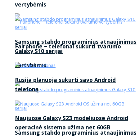
vertybėmis
Samsung stabdo programinius atnaujinimus
Fairphone – telefonai sukurti tvarumo
Galaxy S10 serijai
vertybėmis
Rusija planuoja sukurti savo Android
telefoną
Naujuose Galaxy S23 modeliuose Android
operacinė sistema užima net 60GB
Samsung stabdo programinius atnaujinimus