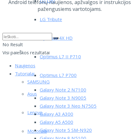
LG L90
Android telefonų naujienos, apžvalgos ir instrukcijos
pažengusiems vartotojams.
LG Tribute
Optimus 4X HD
No Result
Visi paieškos rezultatai
Optimus L7 II P710
Naujienos
Tutorialai
Optimus L7 P700
SAMSUNG
Galaxy Note 2 N7100
Asus
Galaxy Note 3 N9005
Galaxy Note 3 Neo N7505
Lenovo
Galaxy A3 A300
Galaxy A5 A500
Galaxy Note 5 SM-N920
Motorola