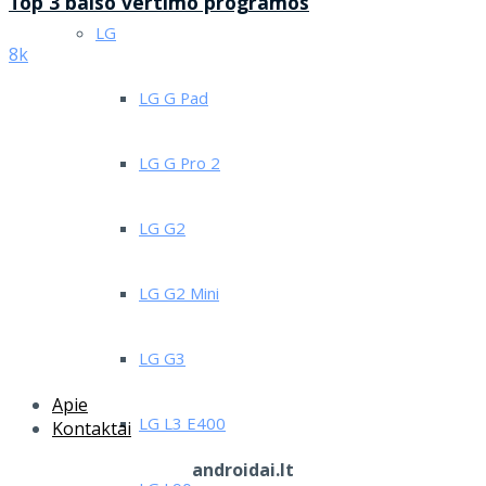
Top 3 balso vertimo programos
LG
8k
LG G Pad
LG G Pro 2
LG G2
LG G2 Mini
LG G3
Apie
LG L3 E400
Kontaktai
androidai.lt