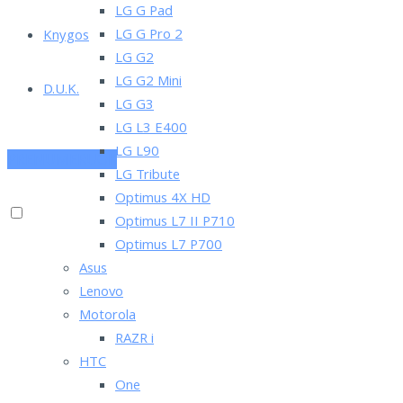
LG G Pad
LG G Pro 2
Knygos
LG G2
LG G2 Mini
D.U.K.
LG G3
LG L3 E400
LG L90
PRENUMERUOK
LG Tribute
Optimus 4X HD
Optimus L7 II P710
Optimus L7 P700
Asus
Lenovo
Motorola
RAZR i
HTC
One