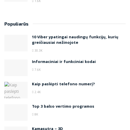
1.6K
Populiarūs
10 Viber ypatingai naudingų funkcijų, kurių
greičiausiai nežinojote
30.3K
Informaciniai ir funkciniai kodai
7.6K
Kaip paslėpti telefono numerį?
2.4K
Top 3 balso vertimo programos
8K
Kamasutra – 3D