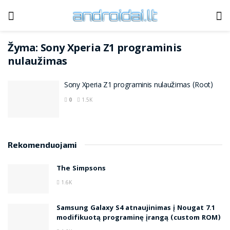
Žyma:
Sony Xperia Z1 programinis
nulaužimas
Sony Xperia Z1 programinis nulaužimas (Root)
0
1.5K
Rekomenduojami
The Simpsons
1.6K
Samsung Galaxy S4 atnaujinimas į Nougat 7.1
modifikuotą programinę įrangą (custom ROM)