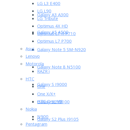
LG L3 E400
LG L90
Galaxy A3 A300
LG Tribute
Optimus 4X HD
Galaxy A5 A500
Optimus L7 II P710
Optimus L7 P700
Asus
Galaxy Note 5 SM-N920
Lenovo
Motorola
Galaxy Note 8 N5100
RAZR i
HTC
Galaxy S I9000
One
One X/X+
HTC One M8
Galaxy S2 I9100
Nokia
N900
Galaxy S2 Plus I9105
Pentagram