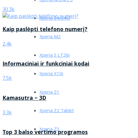
Xperia Arc/Arc S
30.3k
Xperia E4/E4G
Kaip paslėpti telefono numerį?
Xperia M2
2.4k
Xperia S LT26i
Informaciniai ir funkciniai kodai
Xperia X10i
7.5k
Xperia Z1
Kamasutra – 3D
Xperia Z2 Tablet
3.3k
Xperia Z3
Top 3 balso vertimo programos