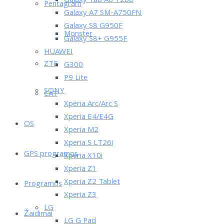
Galaxy Tab A6 T280
Pentagram
Galaxy A7 SM-A750FN
Galaxy S8 G950F
Monster
Galaxy S8+ G955F
HUAWEI
ZTE
G300
P9 Lite
SONY
CAT
Xperia Arc/Arc S
Xperia E4/E4G
OS
Xperia M2
Xperia S LT26i
GPS programos
Xperia X10i
Xperia Z1
Xperia Z2 Tablet
Programos
Xperia Z3
LG
Žaidimai
LG G Pad