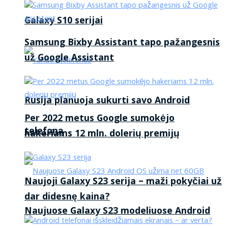
Galaxy S10 serijai
Samsung Bixby Assistant tapo pažangesnis
už Google Assistant
Rusija planuoja sukurti savo Android
Per 2022 metus Google sumokėjo
telefoną
hakeriams 12 mln. dolerių premijų
Naujoji Galaxy S23 serija – maži pokyčiai už
dar didesnę kaina?
Naujuose Galaxy S23 modeliuose Android