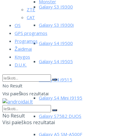
Monster
Galaxy S3 I9300
ZTE
CAT
Galaxy S3 I9300i
OS
GPS programos
Programos
Galaxy S4 I9500
Žaidimai
Knygos
Galaxy S4 I9505
D.U.K.
Galaxy S4 i9515
No Result
Visi paieškos rezultatai
Galaxy S4 Mini I9195
No Result
Galaxy S7582 DUOS
Visi paieškos rezultatai
Galaxy A5 SM-A500F