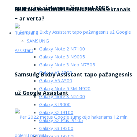
operacinė sistema užima net 60GB
Android telefonai išskleidžiamais ekranais
– ar verta?
Tutorialai
SAMSUNG
Galaxy Note 2 N7100
Galaxy Note 3 N9005
Galaxy Note 3 Neo N7505
Galaxy A3 A300
Samsung Bixby Assistant tapo pažangesnis
Galaxy A5 A500
Galaxy Note 5 SM-N920
už Google Assistant
Galaxy Note 8 N5100
Galaxy S I9000
Galaxy S2 I9100
Galaxy S2 Plus I9105
Galaxy S3 I9300
Galaxy S3 I9300i