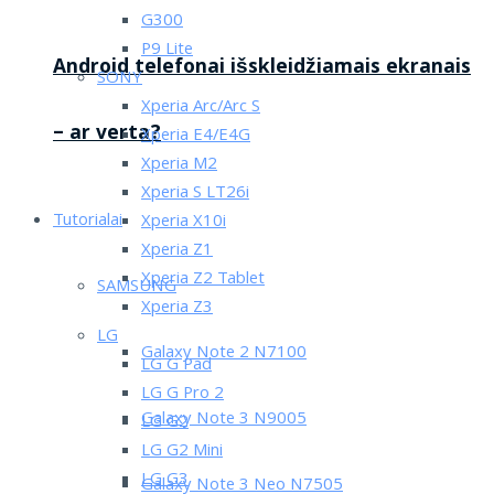
G300
P9 Lite
Android telefonai išskleidžiamais ekranais
SONY
Xperia Arc/Arc S
– ar verta?
Xperia E4/E4G
Xperia M2
Xperia S LT26i
Tutorialai
Xperia X10i
Xperia Z1
Xperia Z2 Tablet
SAMSUNG
Xperia Z3
LG
Galaxy Note 2 N7100
LG G Pad
LG G Pro 2
Galaxy Note 3 N9005
LG G2
LG G2 Mini
LG G3
Galaxy Note 3 Neo N7505