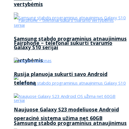
vertybėmis
Samsung stabdo programinius atnaujinimus
Fairphone – telefonai sukurti tvarumo
Galaxy S10 serijai
vertybėmis
Rusija planuoja sukurti savo Android
telefoną
Naujuose Galaxy S23 modeliuose Android
operacinė sistema užima net 60GB
Samsung stabdo programinius atnaujinimus