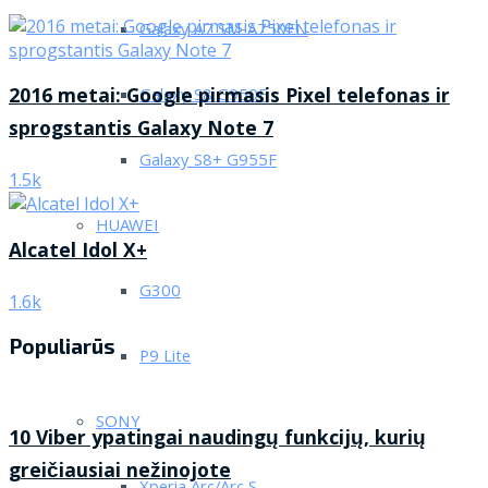
Galaxy A7 SM-A750FN
2016 metai: Google pirmasis Pixel telefonas ir
Galaxy S8 G950F
sprogstantis Galaxy Note 7
Galaxy S8+ G955F
1.5k
HUAWEI
Alcatel Idol X+
G300
1.6k
Populiarūs
P9 Lite
SONY
10 Viber ypatingai naudingų funkcijų, kurių
greičiausiai nežinojote