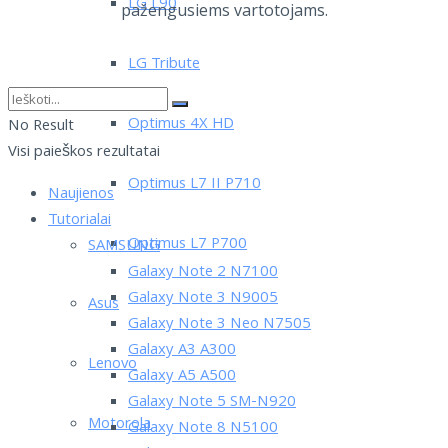
LG L90
pažengusiems vartotojams.
LG Tribute
Optimus 4X HD
No Result
Visi paieškos rezultatai
Optimus L7 II P710
Naujienos
Tutorialai
Optimus L7 P700
SAMSUNG
Galaxy Note 2 N7100
Galaxy Note 3 N9005
Asus
Galaxy Note 3 Neo N7505
Galaxy A3 A300
Lenovo
Galaxy A5 A500
Galaxy Note 5 SM-N920
Motorola
Galaxy Note 8 N5100