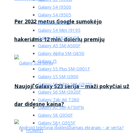
Galaxy S4 I9500
Galaxy S4 I9505
Per 2022 metus Google sumokėjo
Galaxy S4 i9515
Galaxy S4 Mini I9195
Galaxy S7582 DUOS
hakeriams 12 mln. dolerių premijų
Galaxy A5 SM-A500F
Galaxy Alpha SM-G850
Galaxy J5
Galaxy S5 Plus SM-G901F
Galaxy S5 SM-G900
Galaxy S6 Edge SM-G925F
Naujoji Galaxy S23 serija – maži pokyčiai už
Galaxy S6 SM-G920F
Galaxy Tab A6 T280
dar didesnę kaina?
Galaxy A7 SM-A750FN
Galaxy S8 G950F
Galaxy S8+ G955F
HUAWEI