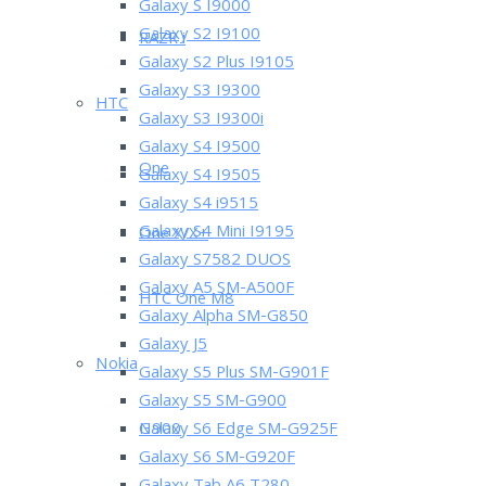
Galaxy S I9000
Galaxy S2 I9100
RAZR i
Galaxy S2 Plus I9105
Galaxy S3 I9300
HTC
Galaxy S3 I9300i
Galaxy S4 I9500
One
Galaxy S4 I9505
Galaxy S4 i9515
Galaxy S4 Mini I9195
One X/X+
Galaxy S7582 DUOS
Galaxy A5 SM-A500F
HTC One M8
Galaxy Alpha SM-G850
Galaxy J5
Nokia
Galaxy S5 Plus SM-G901F
Galaxy S5 SM-G900
N900
Galaxy S6 Edge SM-G925F
Galaxy S6 SM-G920F