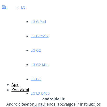
8k
LG
LG G Pad
LG G Pro 2
LG G2
LG G2 Mini
LG G3
Apie
Kontaktai
LG L3 E400
androidai.lt
Android telefonų naujienos, apžvalgos ir instrukcijos