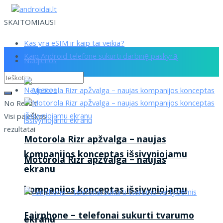
SKAITOMIAUSI
Kas yra eSIM ir kaip tai veikia?
Kaip Android telefone sukurti darbinę paskyrą
Naujienos
Naujienos
No Result
Visi paieškos
rezultatai
Motorola Rizr apžvalga – naujas
kompanijos konceptas išsivyniojamu
Motorola Rizr apžvalga – naujas
ekranu
kompanijos konceptas išsivyniojamu
Fairphone – telefonai sukurti tvarumo
ekranu