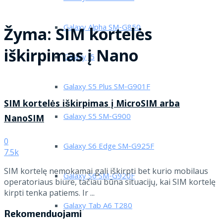
Galaxy Alpha SM-G850
Žyma:
SIM kortelės
iškirpimas į Nano
Galaxy J5
Galaxy S5 Plus SM-G901F
SIM kortelės iškirpimas į MicroSIM arba
Galaxy S5 SM-G900
NanoSIM
0
Galaxy S6 Edge SM-G925F
7.5k
SIM kortelę nemokamai gali iškirpti bet kurio mobilaus
Galaxy S6 SM-G920F
operatoriaus biure, tačiau būna situacijų, kai SIM kortelę
kirpti tenka patiems. Ir ...
Galaxy Tab A6 T280
Rekomenduojami