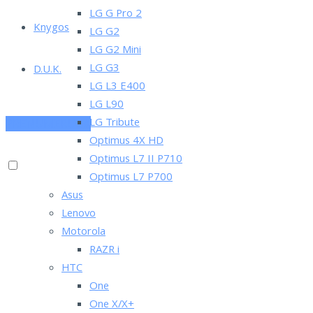
LG G Pro 2
Knygos
LG G2
LG G2 Mini
LG G3
D.U.K.
LG L3 E400
LG L90
LG Tribute
PRENUMERUOK
Optimus 4X HD
Optimus L7 II P710
Optimus L7 P700
Asus
Lenovo
Motorola
RAZR i
HTC
One
One X/X+