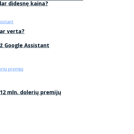
 dar didesnę kaina?
 ar verta?
ž Google Assistant
2 mln. dolerių premijų