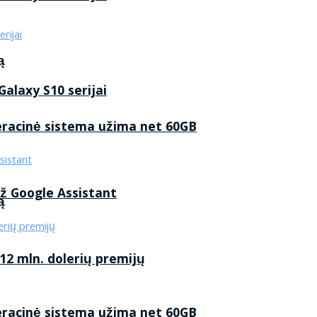
ą
alaxy S10 serijai
eracinė sistema užima net 60GB
ž Google Assistant
ą
2 mln. dolerių premijų
eracinė sistema užima net 60GB