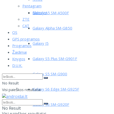
Pentagram
Monster
Galaxy A5 SM-A500F
ZTE
CAT
Galaxy Alpha SM-G850
OS
GPS programos
Galaxy J5
Programos
Žaidimai
Galaxy S5 Plus SM-G901F
Knygos
D.U.K.
Galaxy S5 SM-G900
No Result
Galaxy S6 Edge SM-G925F
Visi paieškos rezultatai
Galaxy S6 SM-G920F
No Result
Visi paieškos rezultatai