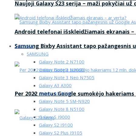
Naujoji Galaxy S23 serija – maži pokyčiai už
Android telefonai išskleidžiamais ekranais –
Samsung Bixby Assistant tapo pažangesnis u
Tutorialai
SAMSUNG
Galaxy Note 2 N7100
Galaxy Note 3 N9005
Galaxy Note 3 Neo N7505
Galaxy A3 A300
Per 2022 metus Google sumokėjo hakeriams 1
Galaxy A5 A500
Galaxy Note 5 SM-N920
Galaxy Note 8 N5100
Galaxy S I9000
Galaxy S2 I9100
Galaxy S2 Plus I9105