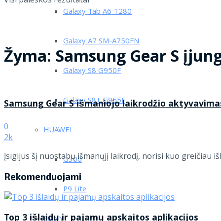
Galaxy Tab A6 T280
Galaxy A7 SM-A750FN
Žyma:
Samsung Gear S įjun
Galaxy S8 G950F
Galaxy S8+ G955F
Samsung Gear S išmaniojo laikrodžio aktyvavima
0
HUAWEI
2k
Įsigijus šį nuostabų išmanųjį laikrodį, norisi kuo greičiau i
G300
Rekomenduojami
P9 Lite
Top 3 išlaidų ir pajamų apskaitos aplikacijos
SONY