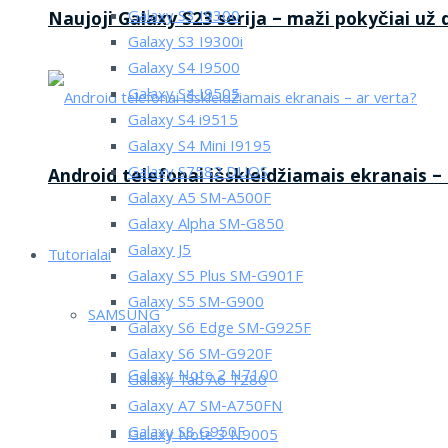
Galaxy S3 I9300
Naujoji Galaxy S23 serija – maži pokyčiai už
Galaxy S3 I9300i
Galaxy S4 I9500
Galaxy S4 I9505
Galaxy S4 i9515
Galaxy S4 Mini I9195
Galaxy S7582 DUOS
Android telefonai išskleidžiamais ekranais –
Galaxy A5 SM-A500F
Galaxy Alpha SM-G850
Galaxy J5
Tutorialai
Galaxy S5 Plus SM-G901F
Galaxy S5 SM-G900
SAMSUNG
Galaxy S6 Edge SM-G925F
Galaxy S6 SM-G920F
Galaxy Note 2 N7100
Galaxy Tab A6 T280
Galaxy A7 SM-A750FN
Galaxy S8 G950F
Galaxy Note 3 N9005