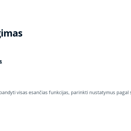
gimas
s
šbandyti visas esančias funkcijas, parinkti nustatymus pagal sa