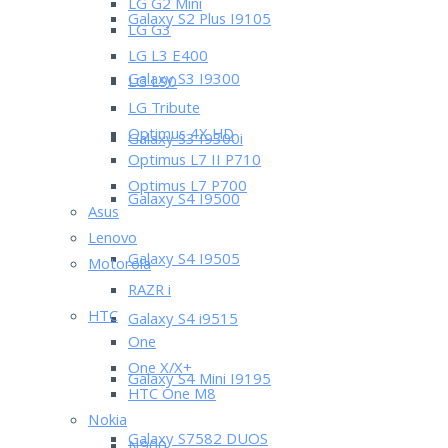
LG G2 Mini
Galaxy S2 Plus I9105
LG G3
LG L3 E400
Galaxy S3 I9300
LG L90
LG Tribute
Optimus 4X HD
Galaxy S3 I9300i
Optimus L7 II P710
Optimus L7 P700
Galaxy S4 I9500
Asus
Lenovo
Galaxy S4 I9505
Motorola
RAZR i
HTC
Galaxy S4 i9515
One
One X/X+
Galaxy S4 Mini I9195
HTC One M8
Nokia
Galaxy S7582 DUOS
N900