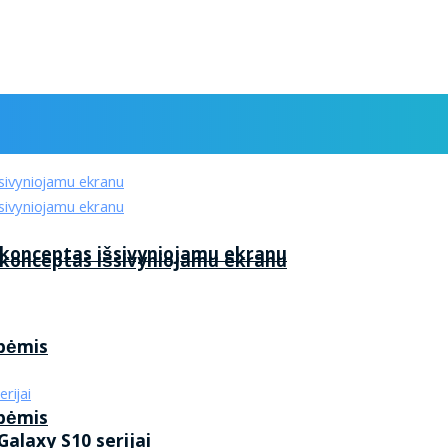
 konceptas išsivyniojamu ekranu
 konceptas išsivyniojamu ekranu
ybėmis
ybėmis
alaxy S10 serijai