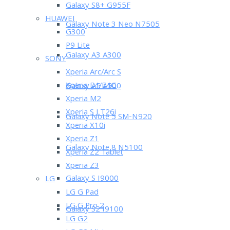
Galaxy S8+ G955F
HUAWEI
Galaxy Note 3 Neo N7505
G300
P9 Lite
Galaxy A3 A300
SONY
Xperia Arc/Arc S
Xperia E4/E4G
Galaxy A5 A500
Xperia M2
Xperia S LT26i
Galaxy Note 5 SM-N920
Xperia X10i
Xperia Z1
Galaxy Note 8 N5100
Xperia Z2 Tablet
Xperia Z3
Galaxy S I9000
LG
LG G Pad
LG G Pro 2
Galaxy S2 I9100
LG G2