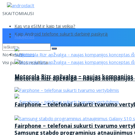
SKAITOMIAUSI
Kas yra eSIM ir kaip tai veikia?
Kaip Android telefone sukurti darbinę paskyrą
Naujienos
Naujienos
No Result
Visi paieškos rezultatai
Motorola Rizr apžvalga – naujas kompanijos
Motorola Rizr apžvalga – naujas kompanijos
Fairphone – telefonai sukurti tvarumo vert
Fairphone – telefonai sukurti tvarumo vert
Samsung stabdo programinius atnaujinimus G