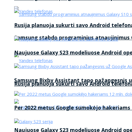
Rusija planuoja sukurti savo Android telefon
Samsung stabdo programinius atnaujinimus G
Naujuose Galaxy S23 modeliuose Android op
Samsung Bixby Assistant tapo pažangesnis u
Rusija planuoja sukurti savo Android telefon
Per 2022 metus Google sumokėjo hakeriams 1
Naujuose Galaxy S23 modeliuose Android op