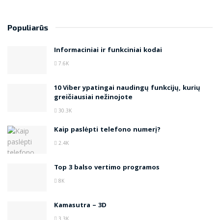
Populiarūs
Informaciniai ir funkciniai kodai
7.6K
10 Viber ypatingai naudingų funkcijų, kurių
greičiausiai nežinojote
30.3K
Kaip paslėpti telefono numerį?
2.4K
Top 3 balso vertimo programos
8K
Kamasutra – 3D
3.3K