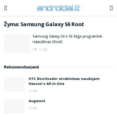
Žyma:
Samsung Galaxy S6 Root
Samsung Galaxy S6 ir S6 Edge programinis
nulaužimas (Root)
0
1.6K
Rekomenduojami
HTC Bootloader atrakinimas naudojant
Hasoon’s All-in-One
1.6K
Augment
1.5K