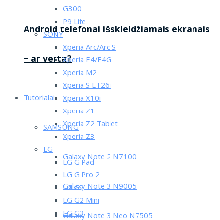
G300
P9 Lite
Android telefonai išskleidžiamais ekranais
SONY
Xperia Arc/Arc S
– ar verta?
Xperia E4/E4G
Xperia M2
Xperia S LT26i
Tutorialai
Xperia X10i
Xperia Z1
Xperia Z2 Tablet
SAMSUNG
Xperia Z3
LG
Galaxy Note 2 N7100
LG G Pad
LG G Pro 2
Galaxy Note 3 N9005
LG G2
LG G2 Mini
LG G3
Galaxy Note 3 Neo N7505