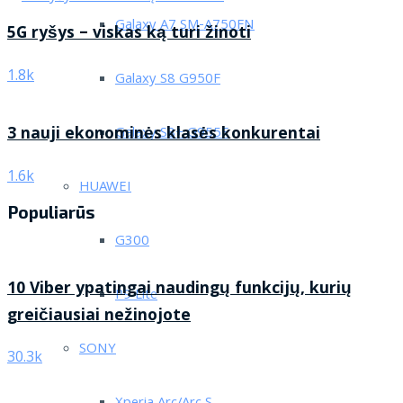
Galaxy A7 SM-A750FN
5G ryšys – viskas ką turi žinoti
1.8k
Galaxy S8 G950F
3 nauji ekonominės klasės konkurentai
Galaxy S8+ G955F
1.6k
HUAWEI
Populiarūs
G300
10 Viber ypatingai naudingų funkcijų, kurių
P9 Lite
greičiausiai nežinojote
SONY
30.3k