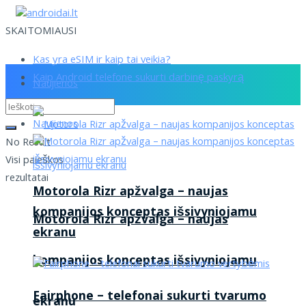
SKAITOMIAUSI
Kas yra eSIM ir kaip tai veikia?
Kaip Android telefone sukurti darbinę paskyrą
Naujienos
Naujienos
No Result
Visi paieškos
rezultatai
Motorola Rizr apžvalga – naujas
kompanijos konceptas išsivyniojamu
Motorola Rizr apžvalga – naujas
ekranu
kompanijos konceptas išsivyniojamu
Fairphone – telefonai sukurti tvarumo
ekranu