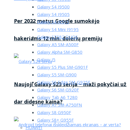
Galaxy S4 I9500
Galaxy S4 I9505
Per 2022 metus Google sumokėjo
Galaxy S4 i9515
Galaxy S4 Mini I9195
Galaxy S7582 DUOS
hakeriams 12 mln. dolerių premijų
Galaxy A5 SM-A500F
Galaxy Alpha SM-G850
Galaxy J5
Galaxy S5 Plus SM-G901F
Galaxy S5 SM-G900
Galaxy S6 Edge SM-G925F
Naujoji Galaxy S23 serija – maži pokyčiai už
Galaxy S6 SM-G920F
Galaxy Tab A6 T280
dar didesnę kaina?
Galaxy A7 SM-A750FN
Galaxy S8 G950F
Galaxy S8+ G955F
HUAWEI