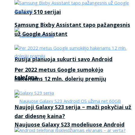
Galaxy S10 serijai
Samsung Bixby Assistant tapo pažangesnis
už Google Assistant
Rusija planuoja sukurti savo Android
Per 2022 metus Google sumokėjo
telefoną
hakeriams 12 mln. dolerių premijų
Naujoji Galaxy S23 serija – maži pokyčiai už
dar didesnę kaina?
Naujuose Galaxy S23 modeliuose Android