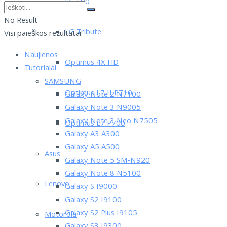
LG L90
No Result
LG Tribute
Visi paieškos rezultatai
Naujienos
Optimus 4X HD
Tutorialai
SAMSUNG
Optimus L7 II P710
Galaxy Note 2 N7100
Galaxy Note 3 N9005
Galaxy Note 3 Neo N7505
Optimus L7 P700
Galaxy A3 A300
Galaxy A5 A500
Asus
Galaxy Note 5 SM-N920
Galaxy Note 8 N5100
Lenovo
Galaxy S I9000
Galaxy S2 I9100
Galaxy S2 Plus I9105
Motorola