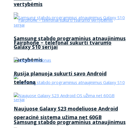
vertybėmis
Samsung stabdo programinius atnaujinimus
Fairphone – telefonai sukurti tvarumo
Galaxy S10 serijai
vertybėmis
Rusija planuoja sukurti savo Android
telefoną
Naujuose Galaxy S23 modeliuose Android
operacinė sistema užima net 60GB
Samsung stabdo programinius atnaujinimus