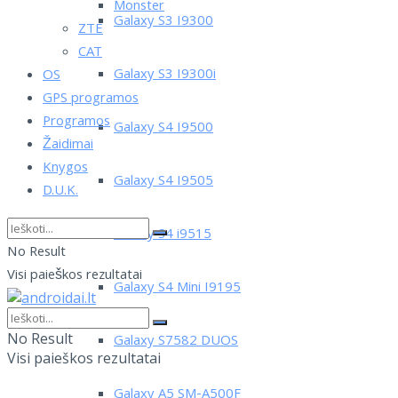
Monster
Galaxy S3 I9300
ZTE
CAT
Galaxy S3 I9300i
OS
GPS programos
Programos
Galaxy S4 I9500
Žaidimai
Knygos
Galaxy S4 I9505
D.U.K.
Galaxy S4 i9515
No Result
Visi paieškos rezultatai
Galaxy S4 Mini I9195
No Result
Galaxy S7582 DUOS
Visi paieškos rezultatai
Galaxy A5 SM-A500F