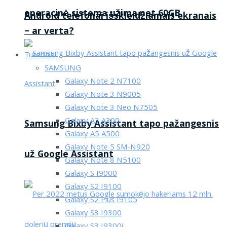
operacinė sistema užima net 60GB
Android telefonai išskleidžiamais ekranais
– ar verta?
Tutorialai
SAMSUNG
Galaxy Note 2 N7100
Galaxy Note 3 N9005
Galaxy Note 3 Neo N7505
Galaxy A3 A300
Samsung Bixby Assistant tapo pažangesnis
Galaxy A5 A500
Galaxy Note 5 SM-N920
už Google Assistant
Galaxy Note 8 N5100
Galaxy S I9000
Galaxy S2 I9100
Galaxy S2 Plus I9105
Galaxy S3 I9300
Galaxy S3 I9300i