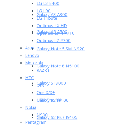
LG L3 E400
LG L90
Galaxy A3 A300
LG Tribute
Optimus 4X HD
Galaxy A5 A500
Optimus L7 II P710
Optimus L7 P700
Asus
Galaxy Note 5 SM-N920
Lenovo
Motorola
Galaxy Note 8 N5100
RAZR i
HTC
Galaxy S I9000
One
One X/X+
HTC One M8
Galaxy S2 I9100
Nokia
N900
Galaxy S2 Plus I9105
Pentagram