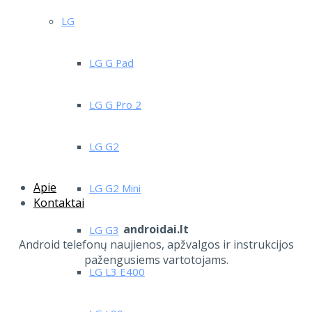
LG
LG G Pad
LG G Pro 2
LG G2
Apie
LG G2 Mini
Kontaktai
androidai.lt
LG G3
Android telefonų naujienos, apžvalgos ir instrukcijos
pažengusiems vartotojams.
LG L3 E400