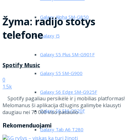
Galaxy Alpha SM-G850
Žyma:
radijo stotys
telefone
Galaxy J5
Galaxy S5 Plus SM-G901F
Spotify Music
Galaxy S5 SM-G900
0
1.5k
Galaxy S6 Edge SM-G925F
Spotify pagaliau persikėlė ir į mobilias platformas!
Melomanus ši aplikacija džiugins galimybe klausyti
Galaxy S6 SM-G920F
daugiau nei 70 000 viso pasaulio ...
Rekomenduojami
Galaxy Tab A6 T280