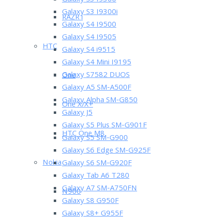
Galaxy S3 I9300
Galaxy S3 I9300i
RAZR i
Galaxy S4 I9500
Galaxy S4 I9505
HTC
Galaxy S4 i9515
Galaxy S4 Mini I9195
Galaxy S7582 DUOS
One
Galaxy A5 SM-A500F
Galaxy Alpha SM-G850
One X/X+
Galaxy J5
Galaxy S5 Plus SM-G901F
HTC One M8
Galaxy S5 SM-G900
Galaxy S6 Edge SM-G925F
Nokia
Galaxy S6 SM-G920F
Galaxy Tab A6 T280
Galaxy A7 SM-A750FN
N900
Galaxy S8 G950F
Galaxy S8+ G955F