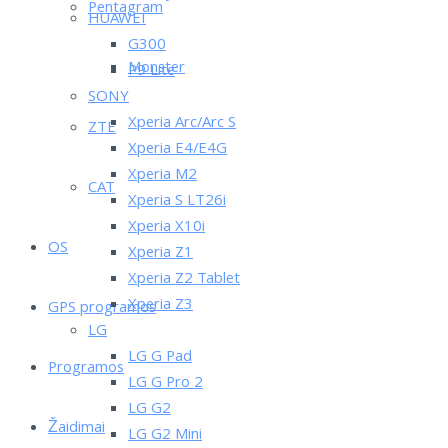
Pentagram
HUAWEI
G300
Monster
P9 Lite
SONY
Xperia Arc/Arc S
ZTE
Xperia E4/E4G
Xperia M2
CAT
Xperia S LT26i
Xperia X10i
OS
Xperia Z1
Xperia Z2 Tablet
Xperia Z3
GPS programos
LG
LG G Pad
Programos
LG G Pro 2
LG G2
Žaidimai
LG G2 Mini