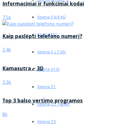
Xperia Arc/Arc S
Informaciniai ir funkciniai kodai
Xperia E4/E4G
7.5k
Xperia M2
Kaip paslėpti telefono numerį?
2.4k
Xperia S LT26i
Kamasutra – 3D
Xperia X10i
3.3k
Xperia Z1
Top 3 balso vertimo programos
Xperia Z2 Tablet
8k
Xperia Z3