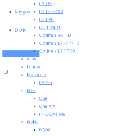
LG G3
LG L3 E400
Knygos
LG L90
LG Tribute
D.U.K.
Optimus 4X HD
Optimus L7 II P710
Optimus L7 P700
PRENUMERUOK
Asus
Lenovo
Motorola
RAZR i
HTC
One
One X/X+
HTC One M8
Nokia
N900