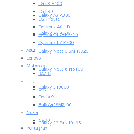
LG L3 E400
LG L90
Galaxy A3 A300
LG Tribute
Optimus 4X HD
Galaxy A5 A500
Optimus L7 II P710
Optimus L7 P700
Asus
Galaxy Note 5 SM-N920
Lenovo
Motorola
Galaxy Note 8 N5100
RAZR i
HTC
Galaxy S I9000
One
One X/X+
HTC One M8
Galaxy S2 I9100
Nokia
N900
Galaxy S2 Plus I9105
Pentagram