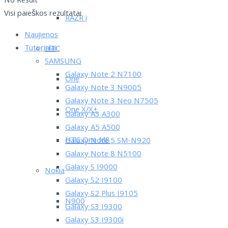
No Result
Visi paieškos rezultatai
RAZR i
Naujienos
Tutorialai
HTC
SAMSUNG
Galaxy Note 2 N7100
One
Galaxy Note 3 N9005
Galaxy Note 3 Neo N7505
One X/X+
Galaxy A3 A300
Galaxy A5 A500
HTC One M8
Galaxy Note 5 SM-N920
Galaxy Note 8 N5100
Galaxy S I9000
Nokia
Galaxy S2 I9100
Galaxy S2 Plus I9105
N900
Galaxy S3 I9300
Galaxy S3 I9300i