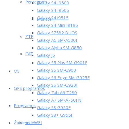
Pentagram
Galaxy S4 I9500
Galaxy S4 I9505
Galaxy S4 i9515
Monster
Galaxy S4 Mini I9195
Galaxy S7582 DUOS
ZTE
Galaxy A5 SM-A500F
Galaxy Alpha SM-G850
CAT
Galaxy J5
Galaxy S5 Plus SM-G901F
Galaxy S5 SM-G900
OS
Galaxy S6 Edge SM-G925F
Galaxy S6 SM-G920F
GPS programos
Galaxy Tab A6 T280
Galaxy A7 SM-A750FN
Programos
Galaxy S8 G950F
Galaxy S8+ G955F
HUAWEI
Žaidimai