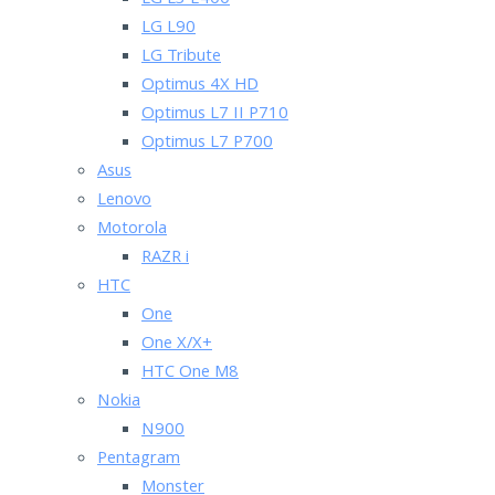
LG L3 E400
LG L90
LG Tribute
Optimus 4X HD
Optimus L7 II P710
Optimus L7 P700
Asus
Lenovo
Motorola
RAZR i
HTC
One
One X/X+
HTC One M8
Nokia
N900
Pentagram
Monster