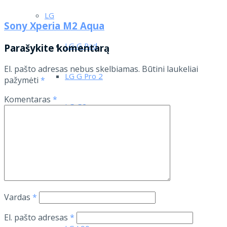
LG
Sony Xperia M2 Aqua
LG G Pad
Parašykite komentarą
El. pašto adresas nebus skelbiamas.
Būtini laukeliai
LG G Pro 2
pažymėti
*
Komentaras
*
LG G2
LG G2 Mini
LG G3
Vardas
*
LG L3 E400
El. pašto adresas
*