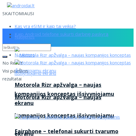
SKAITOMIAUSI
Kas yra eSIM ir kaip tai veikia?
Kaip Android telefone sukurti darbinę paskyrą
Naujienos
Naujienos
No Result
Visi paieškos
rezultatai
Motorola Rizr apžvalga – naujas
kompanijos konceptas išsivyniojamu
Motorola Rizr apžvalga – naujas
ekranu
kompanijos konceptas išsivyniojamu
Fairphone – telefonai sukurti tvarumo
ekranu