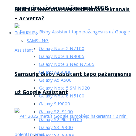
operacinė sistema užima net 60GB
Android telefonai išskleidžiamais ekranais
– ar verta?
Tutorialai
SAMSUNG
Galaxy Note 2 N7100
Galaxy Note 3 N9005
Galaxy Note 3 Neo N7505
Galaxy A3 A300
Samsung Bixby Assistant tapo pažangesnis
Galaxy A5 A500
Galaxy Note 5 SM-N920
už Google Assistant
Galaxy Note 8 N5100
Galaxy S I9000
Galaxy S2 I9100
Galaxy S2 Plus I9105
Galaxy S3 I9300
Galaxy S3 I9300i