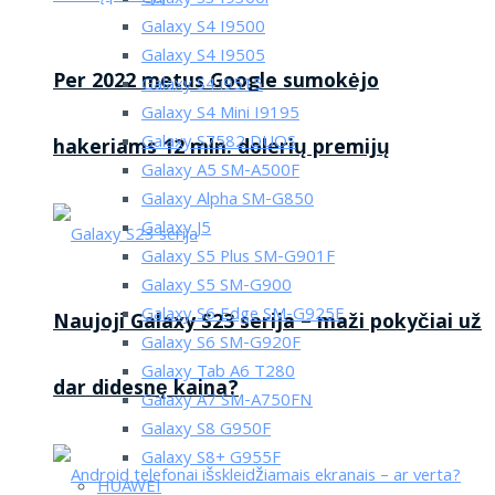
Galaxy S4 I9500
Galaxy S4 I9505
Per 2022 metus Google sumokėjo
Galaxy S4 i9515
Galaxy S4 Mini I9195
Galaxy S7582 DUOS
hakeriams 12 mln. dolerių premijų
Galaxy A5 SM-A500F
Galaxy Alpha SM-G850
Galaxy J5
Galaxy S5 Plus SM-G901F
Galaxy S5 SM-G900
Galaxy S6 Edge SM-G925F
Naujoji Galaxy S23 serija – maži pokyčiai už
Galaxy S6 SM-G920F
Galaxy Tab A6 T280
dar didesnę kaina?
Galaxy A7 SM-A750FN
Galaxy S8 G950F
Galaxy S8+ G955F
HUAWEI