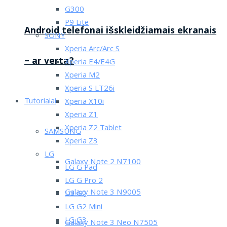
G300
P9 Lite
Android telefonai išskleidžiamais ekranais
SONY
Xperia Arc/Arc S
– ar verta?
Xperia E4/E4G
Xperia M2
Xperia S LT26i
Tutorialai
Xperia X10i
Xperia Z1
Xperia Z2 Tablet
SAMSUNG
Xperia Z3
LG
Galaxy Note 2 N7100
LG G Pad
LG G Pro 2
Galaxy Note 3 N9005
LG G2
LG G2 Mini
LG G3
Galaxy Note 3 Neo N7505