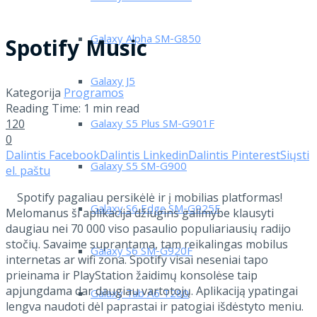
Galaxy Alpha SM-G850
Spotify Music
Galaxy J5
Kategorija
Programos
Reading Time: 1 min read
120
Galaxy S5 Plus SM-G901F
0
Dalintis Facebook
Dalintis Linkedin
Dalintis Pinterest
Siųsti
Galaxy S5 SM-G900
el. paštu
Spotify pagaliau persikėlė ir į mobilias platformas!
Galaxy S6 Edge SM-G925F
Melomanus ši aplikacija džiugins galimybe klausyti
daugiau nei 70 000 viso pasaulio populiariausių radijo
stočių. Savaime suprantama, tam reikalingas mobilus
Galaxy S6 SM-G920F
internetas ar wifi zona. Spotify visai neseniai tapo
prieinama ir PlayStation žaidimų konsolėse taip
apjungdama dar daugiau vartotojų. Aplikaciją ypatingai
Galaxy Tab A6 T280
lengva naudoti dėl paprastai ir patogiai išdėstyto meniu.