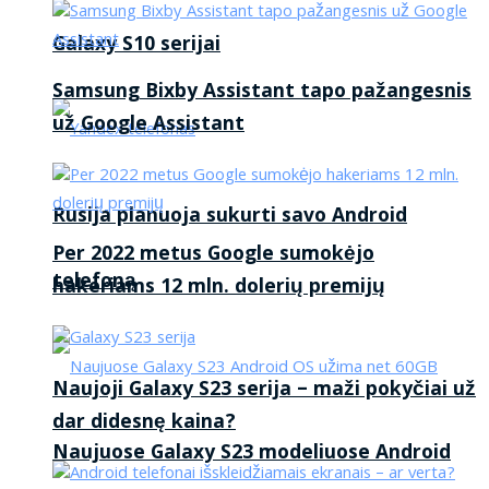
Galaxy S10 serijai
Samsung Bixby Assistant tapo pažangesnis
už Google Assistant
Rusija planuoja sukurti savo Android
Per 2022 metus Google sumokėjo
telefoną
hakeriams 12 mln. dolerių premijų
Naujoji Galaxy S23 serija – maži pokyčiai už
dar didesnę kaina?
Naujuose Galaxy S23 modeliuose Android