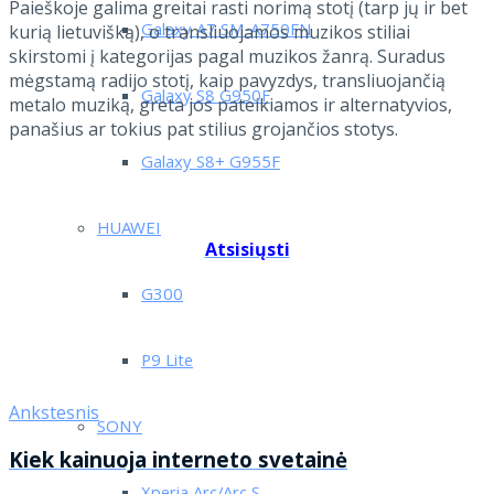
Paieškoje galima greitai rasti norimą stotį (tarp jų ir bet
Galaxy A7 SM-A750FN
kurią lietuvišką), o transliuojamos muzikos stiliai
skirstomi į kategorijas pagal muzikos žanrą. Suradus
mėgstamą radijo stotį, kaip pavyzdys, transliuojančią
Galaxy S8 G950F
metalo muziką, greta jos pateikiamos ir alternatyvios,
panašius ar tokius pat stilius grojančios stotys.
Galaxy S8+ G955F
HUAWEI
Atsisiųsti
G300
P9 Lite
Ankstesnis
SONY
Kiek kainuoja interneto svetainė