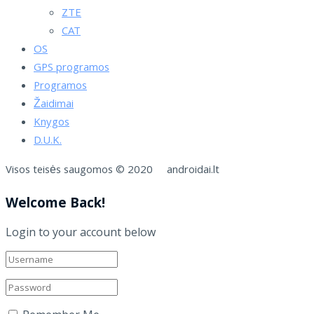
ZTE
CAT
OS
GPS programos
Programos
Žaidimai
Knygos
D.U.K.
Visos teisės saugomos © 2020 androidai.lt
Welcome Back!
Login to your account below