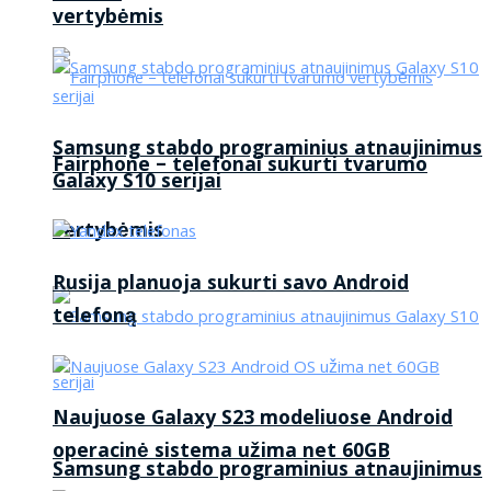
vertybėmis
Samsung stabdo programinius atnaujinimus
Fairphone – telefonai sukurti tvarumo
Galaxy S10 serijai
vertybėmis
Rusija planuoja sukurti savo Android
telefoną
Naujuose Galaxy S23 modeliuose Android
operacinė sistema užima net 60GB
Samsung stabdo programinius atnaujinimus