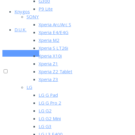
G300
P9 Lite
Knygos
SONY
Xperia Arc/Arc S
D.U.K.
Xperia E4/E4G
Xperia M2
Xperia S LT26i
PRENUMERUOK
Xperia X10i
Xperia Z1
Xperia Z2 Tablet
Xperia Z3
LG
LG G Pad
LG G Pro 2
LG G2
LG G2 Mini
LG G3