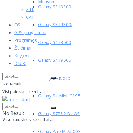
Monster
Galaxy S3 I9300
ZTE
CAT
Galaxy S3 I9300i
OS
GPS programos
Programos
Galaxy S4 I9500
Žaidimai
Knygos
Galaxy S4 I9505
D.U.K.
Galaxy S4 i9515
No Result
Visi paieškos rezultatai
Galaxy S4 Mini I9195
No Result
Galaxy S7582 DUOS
Visi paieškos rezultatai
Galaxy A5 SM-A500F