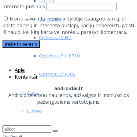
LG L90
Interneto puslapis
Noriu savo interneto naršyklėje išsaugoti vardą, el.
LG Tribute
pašto adresą ir interneto puslapį, kad jų nebereiktų įvesti
iš naujo, kai kitą kartą vėl norėsiu parašyti komentarą.
Optimus 4X HD
Optimus L7 II P710
Apie
Optimus L7 P700
Kontaktai
androidai.lt
Asus
Android telefonų naujienos, apžvalgos ir instrukcijos
pažengusiems vartotojams.
Lenovo
Motorola