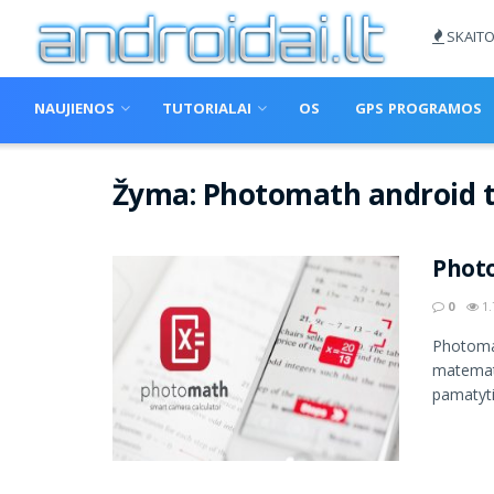
SKAITO
NAUJIENOS
TUTORIALAI
OS
GPS PROGRAMOS
Žyma:
Photomath android t
Phot
0
1.
Photomat
matemati
pamatyti 