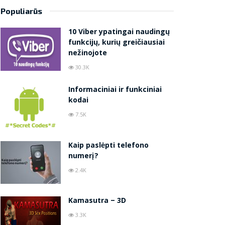
Populiarūs
10 Viber ypatingai naudingų
funkcijų, kurių greičiausiai
nežinojote
30.3K
Informaciniai ir funkciniai
kodai
7.5K
Kaip paslėpti telefono
numerį?
2.4K
Kamasutra – 3D
3.3K