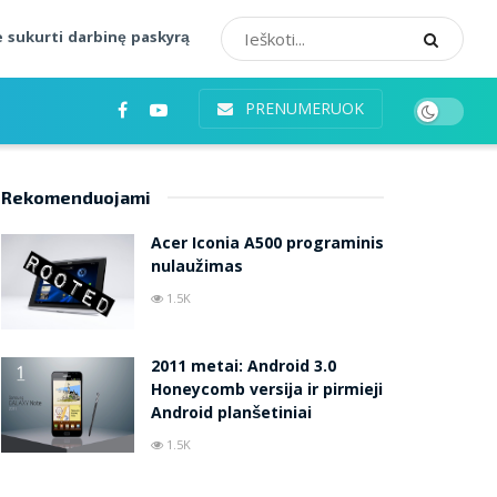
 sukurti darbinę paskyrą
PRENUMERUOK
Rekomenduojami
Acer Iconia A500 programinis
nulaužimas
1.5K
2011 metai: Android 3.0
Honeycomb versija ir pirmieji
Android planšetiniai
1.5K