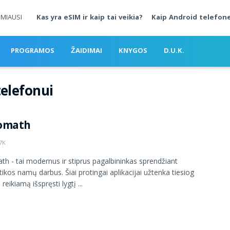
MIAUSI
Kas yra eSIM ir kaip tai veikia?
Kaip Android telefone
PROGRAMOS
ŽAIDIMAI
KNYGOS
D.U.K.
elefonui
omath
7K
h - tai modernus ir stiprus pagalbininkas sprendžiant
kos namų darbus. Šiai protingai aplikacijai užtenka tiesiog
reikiamą išspręsti lygtį ...