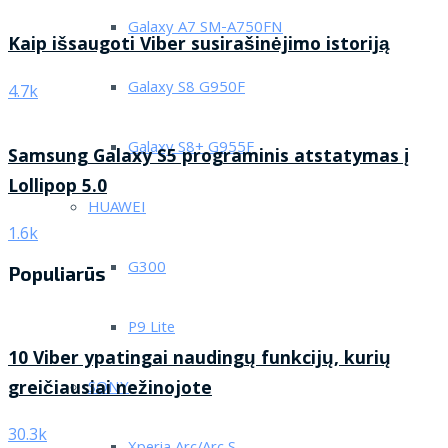
Galaxy A7 SM-A750FN
Kaip išsaugoti Viber susirašinėjimo istoriją
Galaxy S8 G950F
4.7k
Galaxy S8+ G955F
Samsung Galaxy S5 programinis atstatymas į
Lollipop 5.0
HUAWEI
1.6k
G300
Populiarūs
P9 Lite
10 Viber ypatingai naudingų funkcijų, kurių
greičiausiai nežinojote
SONY
30.3k