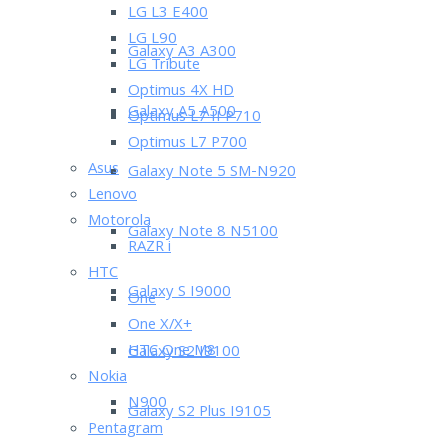
LG L3 E400
LG L90
Galaxy A3 A300
LG Tribute
Optimus 4X HD
Galaxy A5 A500
Optimus L7 II P710
Optimus L7 P700
Asus
Galaxy Note 5 SM-N920
Lenovo
Motorola
Galaxy Note 8 N5100
RAZR i
HTC
Galaxy S I9000
One
One X/X+
HTC One M8
Galaxy S2 I9100
Nokia
N900
Galaxy S2 Plus I9105
Pentagram