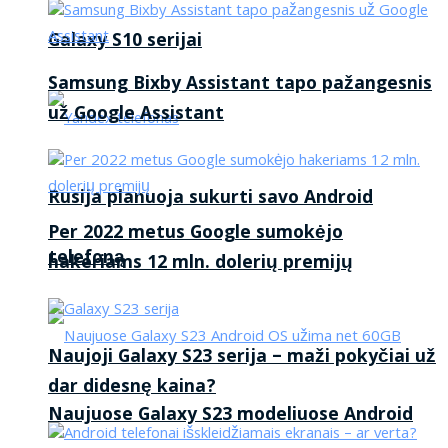
Galaxy S10 serijai
Samsung Bixby Assistant tapo pažangesnis
už Google Assistant
Rusija planuoja sukurti savo Android
Per 2022 metus Google sumokėjo
telefoną
hakeriams 12 mln. dolerių premijų
Naujoji Galaxy S23 serija – maži pokyčiai už
dar didesnę kaina?
Naujuose Galaxy S23 modeliuose Android