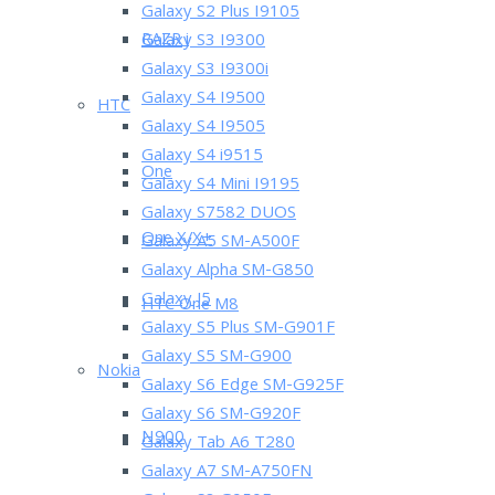
Galaxy S2 Plus I9105
RAZR i
Galaxy S3 I9300
Galaxy S3 I9300i
Galaxy S4 I9500
HTC
Galaxy S4 I9505
Galaxy S4 i9515
One
Galaxy S4 Mini I9195
Galaxy S7582 DUOS
One X/X+
Galaxy A5 SM-A500F
Galaxy Alpha SM-G850
Galaxy J5
HTC One M8
Galaxy S5 Plus SM-G901F
Galaxy S5 SM-G900
Nokia
Galaxy S6 Edge SM-G925F
Galaxy S6 SM-G920F
N900
Galaxy Tab A6 T280
Galaxy A7 SM-A750FN