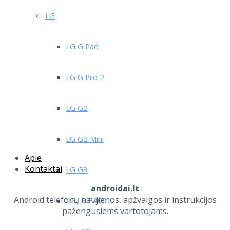
LG
LG G Pad
LG G Pro 2
LG G2
LG G2 Mini
Apie
Kontaktai
LG G3
androidai.lt
Android telefonų naujienos, apžvalgos ir instrukcijos
LG L3 E400
pažengusiems vartotojams.