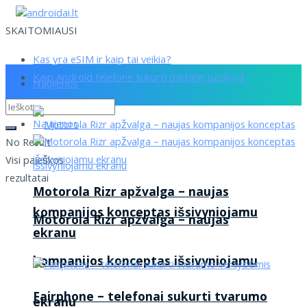
SKAITOMIAUSI
Kas yra eSIM ir kaip tai veikia?
Kaip Android telefone sukurti darbinę paskyrą
Naujienos
Naujienos
No Result
Visi paieškos
rezultatai
Motorola Rizr apžvalga – naujas
kompanijos konceptas išsivyniojamu
Motorola Rizr apžvalga – naujas
ekranu
kompanijos konceptas išsivyniojamu
Fairphone – telefonai sukurti tvarumo
ekranu