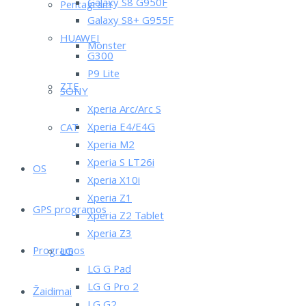
Galaxy S8 G950F
Pentagram
Galaxy S8+ G955F
HUAWEI
Monster
G300
P9 Lite
ZTE
SONY
Xperia Arc/Arc S
Xperia E4/E4G
CAT
Xperia M2
Xperia S LT26i
OS
Xperia X10i
Xperia Z1
GPS programos
Xperia Z2 Tablet
Xperia Z3
Programos
LG
LG G Pad
LG G Pro 2
Žaidimai