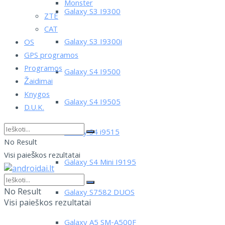
Monster
Galaxy S3 I9300
ZTE
CAT
Galaxy S3 I9300i
OS
GPS programos
Programos
Galaxy S4 I9500
Žaidimai
Knygos
Galaxy S4 I9505
D.U.K.
Galaxy S4 i9515
No Result
Visi paieškos rezultatai
Galaxy S4 Mini I9195
No Result
Galaxy S7582 DUOS
Visi paieškos rezultatai
Galaxy A5 SM-A500F