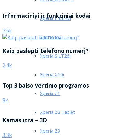
Xperia Arc/Arc S
Informaciniai ir funkciniai kodai
Xperia E4/E4G
7.6k
Xperia M2
Kaip paslėpti telefono numerį?
Xperia S LT26i
2.4k
Xperia X10i
Top 3 balso vertimo programos
Xperia Z1
8k
Xperia Z2 Tablet
Kamasutra – 3D
Xperia Z3
3.3k