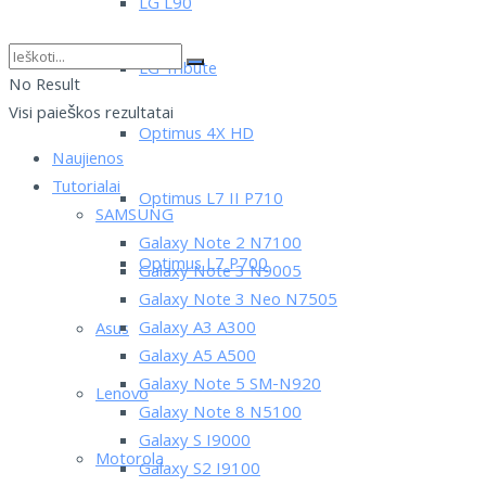
LG L90
LG Tribute
No Result
Visi paieškos rezultatai
Optimus 4X HD
Naujienos
Tutorialai
Optimus L7 II P710
SAMSUNG
Galaxy Note 2 N7100
Optimus L7 P700
Galaxy Note 3 N9005
Galaxy Note 3 Neo N7505
Galaxy A3 A300
Asus
Galaxy A5 A500
Galaxy Note 5 SM-N920
Lenovo
Galaxy Note 8 N5100
Galaxy S I9000
Motorola
Galaxy S2 I9100