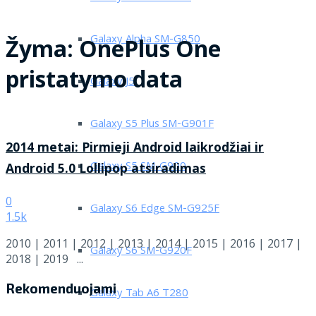
Galaxy Alpha SM-G850
Žyma:
OnePlus One
pristatymo data
Galaxy J5
Galaxy S5 Plus SM-G901F
2014 metai: Pirmieji Android laikrodžiai ir
Galaxy S5 SM-G900
Android 5.0 Lollipop atsiradimas
0
Galaxy S6 Edge SM-G925F
1.5k
2010 | 2011 | 2012 | 2013 | 2014 | 2015 | 2016 | 2017 |
Galaxy S6 SM-G920F
2018 | 2019 ...
Rekomenduojami
Galaxy Tab A6 T280