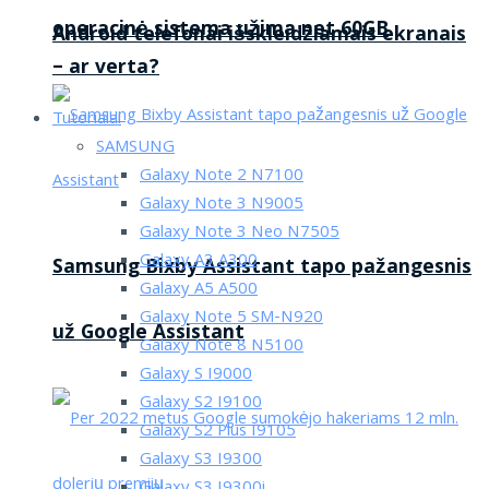
operacinė sistema užima net 60GB
Android telefonai išskleidžiamais ekranais
– ar verta?
Tutorialai
SAMSUNG
Galaxy Note 2 N7100
Galaxy Note 3 N9005
Galaxy Note 3 Neo N7505
Galaxy A3 A300
Samsung Bixby Assistant tapo pažangesnis
Galaxy A5 A500
Galaxy Note 5 SM-N920
už Google Assistant
Galaxy Note 8 N5100
Galaxy S I9000
Galaxy S2 I9100
Galaxy S2 Plus I9105
Galaxy S3 I9300
Galaxy S3 I9300i