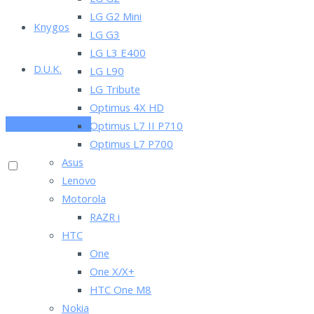
LG G2
LG G2 Mini
Knygos
LG G3
LG L3 E400
D.U.K.
LG L90
LG Tribute
Optimus 4X HD
PRENUMERUOK
Optimus L7 II P710
Optimus L7 P700
Asus
Lenovo
Motorola
RAZR i
HTC
One
One X/X+
HTC One M8
Nokia