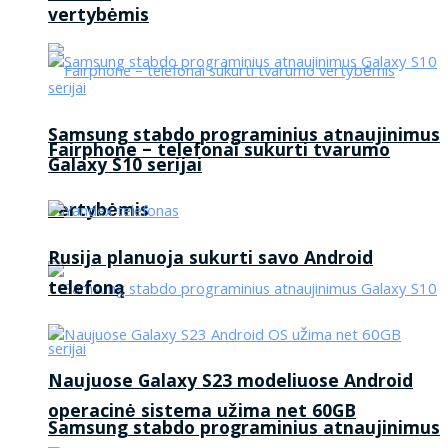
vertybėmis
Samsung stabdo programinius atnaujinimus
Fairphone – telefonai sukurti tvarumo
Galaxy S10 serijai
vertybėmis
Rusija planuoja sukurti savo Android
telefoną
Naujuose Galaxy S23 modeliuose Android
operacinė sistema užima net 60GB
Samsung stabdo programinius atnaujinimus