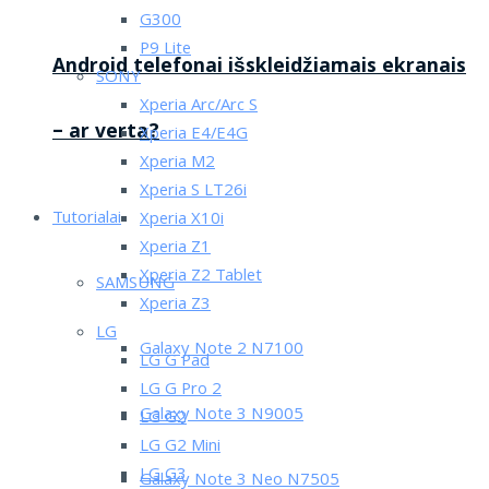
G300
P9 Lite
Android telefonai išskleidžiamais ekranais
SONY
Xperia Arc/Arc S
– ar verta?
Xperia E4/E4G
Xperia M2
Xperia S LT26i
Tutorialai
Xperia X10i
Xperia Z1
Xperia Z2 Tablet
SAMSUNG
Xperia Z3
LG
Galaxy Note 2 N7100
LG G Pad
LG G Pro 2
Galaxy Note 3 N9005
LG G2
LG G2 Mini
LG G3
Galaxy Note 3 Neo N7505