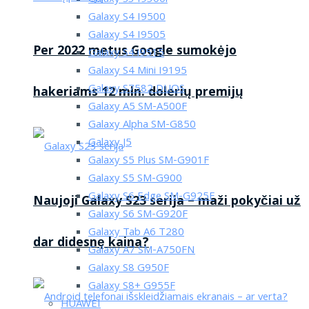
Galaxy S4 I9500
Galaxy S4 I9505
Per 2022 metus Google sumokėjo
Galaxy S4 i9515
Galaxy S4 Mini I9195
Galaxy S7582 DUOS
hakeriams 12 mln. dolerių premijų
Galaxy A5 SM-A500F
Galaxy Alpha SM-G850
Galaxy J5
Galaxy S5 Plus SM-G901F
Galaxy S5 SM-G900
Galaxy S6 Edge SM-G925F
Naujoji Galaxy S23 serija – maži pokyčiai už
Galaxy S6 SM-G920F
Galaxy Tab A6 T280
dar didesnę kaina?
Galaxy A7 SM-A750FN
Galaxy S8 G950F
Galaxy S8+ G955F
HUAWEI