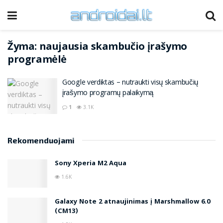
Žyma:
naujausia skambučio įrašymo
programėlė
Google verdiktas – nutraukti visų skambučių
įrašymo programų palaikymą
1
3.1K
Rekomenduojami
Sony Xperia M2 Aqua
1.6K
Galaxy Note 2 atnaujinimas į Marshmallow 6.0
(CM13)