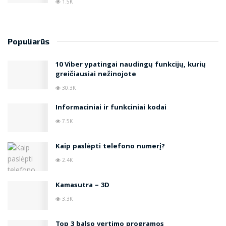
1.5K
Populiarūs
10 Viber ypatingai naudingų funkcijų, kurių
greičiausiai nežinojote
30.3K
Informaciniai ir funkciniai kodai
7.5K
Kaip paslėpti telefono numerį?
2.4K
Kamasutra – 3D
3.3K
Top 3 balso vertimo programos