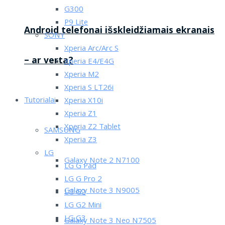
G300
P9 Lite
Android telefonai išskleidžiamais ekranais
SONY
Xperia Arc/Arc S
– ar verta?
Xperia E4/E4G
Xperia M2
Xperia S LT26i
Tutorialai
Xperia X10i
Xperia Z1
Xperia Z2 Tablet
SAMSUNG
Xperia Z3
LG
Galaxy Note 2 N7100
LG G Pad
LG G Pro 2
Galaxy Note 3 N9005
LG G2
LG G2 Mini
LG G3
Galaxy Note 3 Neo N7505