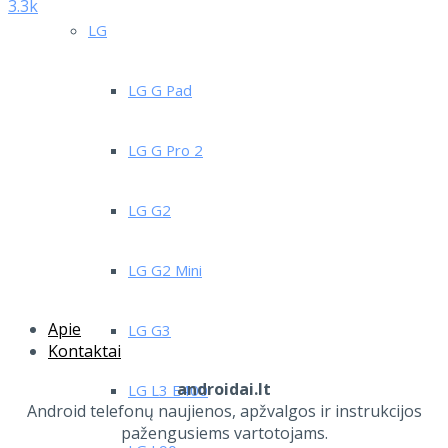
3.3k
LG
LG G Pad
LG G Pro 2
LG G2
LG G2 Mini
Apie
LG G3
Kontaktai
androidai.lt
LG L3 E400
Android telefonų naujienos, apžvalgos ir instrukcijos
pažengusiems vartotojams.