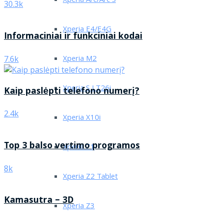
Xperia Arc/Arc S
30.3k
Xperia E4/E4G
Informaciniai ir funkciniai kodai
Xperia M2
7.6k
Xperia S LT26i
Kaip paslėpti telefono numerį?
2.4k
Xperia X10i
Top 3 balso vertimo programos
Xperia Z1
8k
Xperia Z2 Tablet
Kamasutra – 3D
Xperia Z3