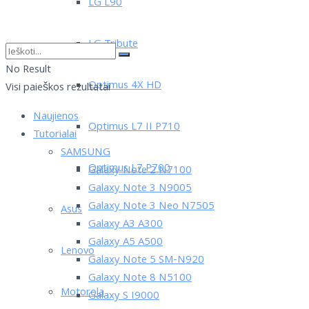
LG L90
LG Tribute
No Result
Optimus 4X HD
Visi paieškos rezultatai
Naujienos
Optimus L7 II P710
Tutorialai
SAMSUNG
Optimus L7 P700
Galaxy Note 2 N7100
Galaxy Note 3 N9005
Galaxy Note 3 Neo N7505
Asus
Galaxy A3 A300
Galaxy A5 A500
Lenovo
Galaxy Note 5 SM-N920
Galaxy Note 8 N5100
Motorola
Galaxy S I9000