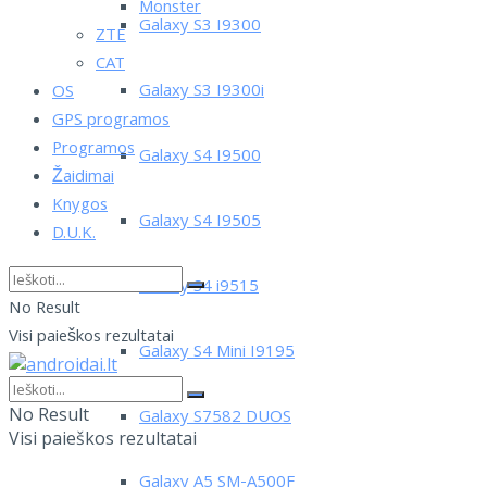
Monster
Galaxy S3 I9300
ZTE
CAT
Galaxy S3 I9300i
OS
GPS programos
Programos
Galaxy S4 I9500
Žaidimai
Knygos
Galaxy S4 I9505
D.U.K.
Galaxy S4 i9515
No Result
Visi paieškos rezultatai
Galaxy S4 Mini I9195
No Result
Galaxy S7582 DUOS
Visi paieškos rezultatai
Galaxy A5 SM-A500F