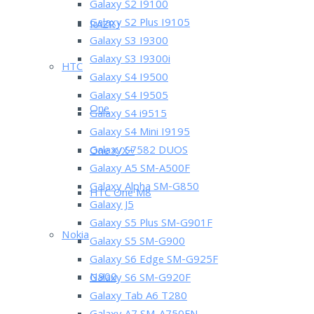
Galaxy S2 I9100
Galaxy S2 Plus I9105
RAZR i
Galaxy S3 I9300
Galaxy S3 I9300i
HTC
Galaxy S4 I9500
Galaxy S4 I9505
One
Galaxy S4 i9515
Galaxy S4 Mini I9195
Galaxy S7582 DUOS
One X/X+
Galaxy A5 SM-A500F
Galaxy Alpha SM-G850
HTC One M8
Galaxy J5
Galaxy S5 Plus SM-G901F
Nokia
Galaxy S5 SM-G900
Galaxy S6 Edge SM-G925F
N900
Galaxy S6 SM-G920F
Galaxy Tab A6 T280