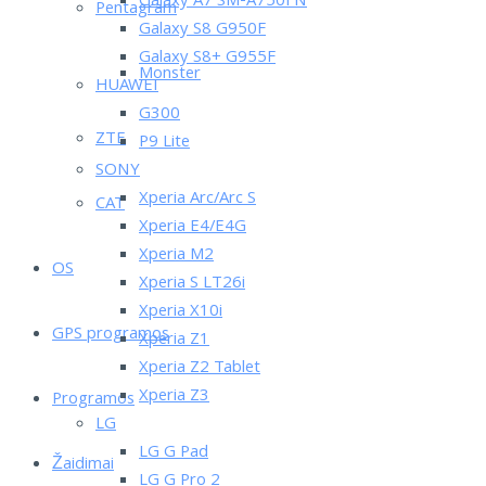
Galaxy A7 SM-A750FN
Pentagram
Galaxy S8 G950F
Galaxy S8+ G955F
Monster
HUAWEI
G300
ZTE
P9 Lite
SONY
Xperia Arc/Arc S
CAT
Xperia E4/E4G
Xperia M2
OS
Xperia S LT26i
Xperia X10i
GPS programos
Xperia Z1
Xperia Z2 Tablet
Xperia Z3
Programos
LG
LG G Pad
Žaidimai
LG G Pro 2