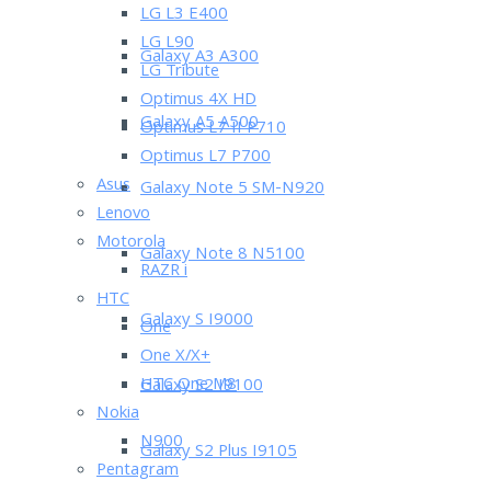
LG L3 E400
LG L90
Galaxy A3 A300
LG Tribute
Optimus 4X HD
Galaxy A5 A500
Optimus L7 II P710
Optimus L7 P700
Asus
Galaxy Note 5 SM-N920
Lenovo
Motorola
Galaxy Note 8 N5100
RAZR i
HTC
Galaxy S I9000
One
One X/X+
HTC One M8
Galaxy S2 I9100
Nokia
N900
Galaxy S2 Plus I9105
Pentagram