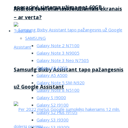
operacinė sistema užima net 60GB
Android telefonai išskleidžiamais ekranais
– ar verta?
Tutorialai
SAMSUNG
Galaxy Note 2 N7100
Galaxy Note 3 N9005
Galaxy Note 3 Neo N7505
Galaxy A3 A300
Samsung Bixby Assistant tapo pažangesnis
Galaxy A5 A500
Galaxy Note 5 SM-N920
už Google Assistant
Galaxy Note 8 N5100
Galaxy S I9000
Galaxy S2 I9100
Galaxy S2 Plus I9105
Galaxy S3 I9300
Galaxy S3 I9300i