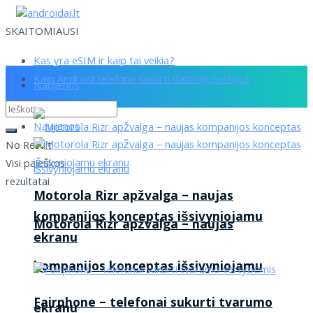
SKAITOMIAUSI
Kas yra eSIM ir kaip tai veikia?
Kaip Android telefone sukurti darbinę paskyrą
Naujienos
Naujienos
No Result
Visi paieškos
rezultatai
Motorola Rizr apžvalga – naujas
kompanijos konceptas išsivyniojamu
Motorola Rizr apžvalga – naujas
ekranu
kompanijos konceptas išsivyniojamu
Fairphone – telefonai sukurti tvarumo
ekranu