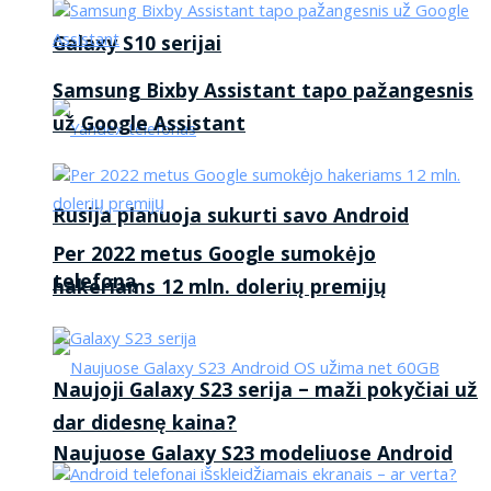
Galaxy S10 serijai
Samsung Bixby Assistant tapo pažangesnis
už Google Assistant
Rusija planuoja sukurti savo Android
Per 2022 metus Google sumokėjo
telefoną
hakeriams 12 mln. dolerių premijų
Naujoji Galaxy S23 serija – maži pokyčiai už
dar didesnę kaina?
Naujuose Galaxy S23 modeliuose Android