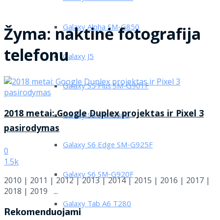
Galaxy Alpha SM-G850
Žyma:
naktinė fotografija
telefonu
Galaxy J5
Galaxy S5 Plus SM-G901F
2018 metai: Google Duplex projektas ir Pixel 3
Galaxy S5 SM-G900
pasirodymas
Galaxy S6 Edge SM-G925F
0
1.5k
Galaxy S6 SM-G920F
2010 | 2011 | 2012 | 2013 | 2014 | 2015 | 2016 | 2017 |
2018 | 2019 ...
Galaxy Tab A6 T280
Rekomenduojami