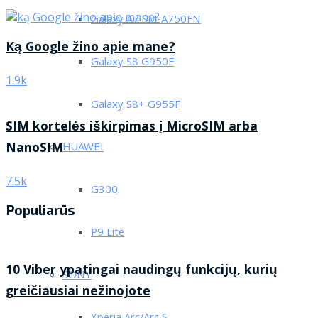
Galaxy A7 SM-A750FN
Ką Google žino apie mane?
Galaxy S8 G950F
1.9k
Galaxy S8+ G955F
SIM kortelės iškirpimas į MicroSIM arba
NanoSIM
HUAWEI
7.5k
G300
Populiarūs
P9 Lite
10 Viber ypatingai naudingų funkcijų, kurių
SONY
greičiausiai nežinojote