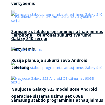
vertybėmis
Samsung stabdo programinius atnaujinimus
Fairphone – telefonai sukurti tvarumo
Galaxy S10 serijai
vertybėmis
Rusija planuoja sukurti savo Android
telefoną
Naujuose Galaxy S23 modeliuose Android
operacinė sistema užima net 60GB
Samsung stabdo programinius atnaujinimus