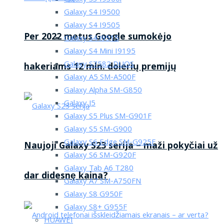
Galaxy S4 I9500
Galaxy S4 I9505
Per 2022 metus Google sumokėjo
Galaxy S4 i9515
Galaxy S4 Mini I9195
Galaxy S7582 DUOS
hakeriams 12 mln. dolerių premijų
Galaxy A5 SM-A500F
Galaxy Alpha SM-G850
Galaxy J5
Galaxy S5 Plus SM-G901F
Galaxy S5 SM-G900
Galaxy S6 Edge SM-G925F
Naujoji Galaxy S23 serija – maži pokyčiai už
Galaxy S6 SM-G920F
Galaxy Tab A6 T280
dar didesnę kaina?
Galaxy A7 SM-A750FN
Galaxy S8 G950F
Galaxy S8+ G955F
HUAWEI