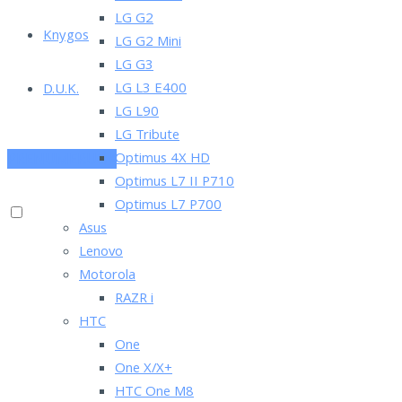
LG G2
Knygos
LG G2 Mini
LG G3
LG L3 E400
D.U.K.
LG L90
LG Tribute
Optimus 4X HD
PRENUMERUOK
Optimus L7 II P710
Optimus L7 P700
Asus
Lenovo
Motorola
RAZR i
HTC
One
One X/X+
HTC One M8