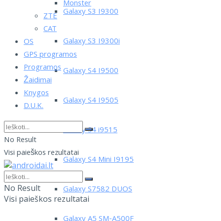
Monster
Galaxy S3 I9300
ZTE
CAT
Galaxy S3 I9300i
OS
GPS programos
Programos
Galaxy S4 I9500
Žaidimai
Knygos
Galaxy S4 I9505
D.U.K.
Galaxy S4 i9515
No Result
Visi paieškos rezultatai
Galaxy S4 Mini I9195
No Result
Galaxy S7582 DUOS
Visi paieškos rezultatai
Galaxy A5 SM-A500F