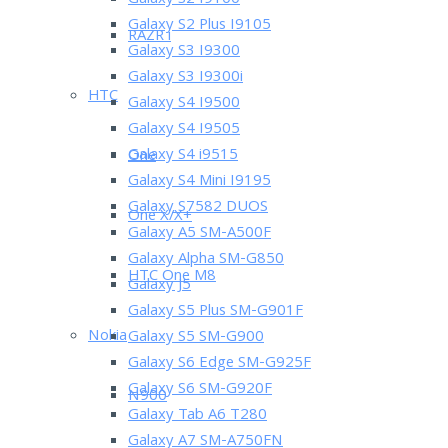
Galaxy S2 I9100
Galaxy S2 Plus I9105
RAZR i
Galaxy S3 I9300
Galaxy S3 I9300i
HTC
Galaxy S4 I9500
Galaxy S4 I9505
Galaxy S4 i9515
One
Galaxy S4 Mini I9195
Galaxy S7582 DUOS
One X/X+
Galaxy A5 SM-A500F
Galaxy Alpha SM-G850
HTC One M8
Galaxy J5
Galaxy S5 Plus SM-G901F
Nokia
Galaxy S5 SM-G900
Galaxy S6 Edge SM-G925F
Galaxy S6 SM-G920F
N900
Galaxy Tab A6 T280
Galaxy A7 SM-A750FN