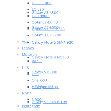
LG L3 E400
LG L90
Galaxy A3 A300
LG Tribute
Optimus 4X HD
Galaxy A5 A500
Optimus L7 II P710
Optimus L7 P700
Asus
Galaxy Note 5 SM-N920
Lenovo
Motorola
Galaxy Note 8 N5100
RAZR i
HTC
Galaxy S I9000
One
One X/X+
HTC One M8
Galaxy S2 I9100
Nokia
N900
Galaxy S2 Plus I9105
Pentagram