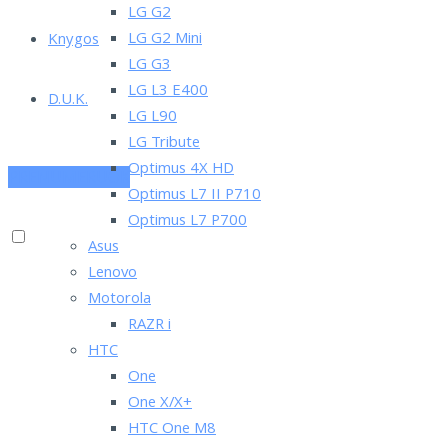
LG G2
LG G2 Mini
Knygos
LG G3
LG L3 E400
D.U.K.
LG L90
LG Tribute
Optimus 4X HD
PRENUMERUOK
Optimus L7 II P710
Optimus L7 P700
Asus
Lenovo
Motorola
RAZR i
HTC
One
One X/X+
HTC One M8