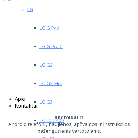
LG
LG G Pad
LG G Pro 2
LG G2
LG G2 Mini
Apie
LG G3
Kontaktai
androidai.lt
LG L3 E400
Android telefonų naujienos, apžvalgos ir instrukcijos
pažengusiems vartotojams.