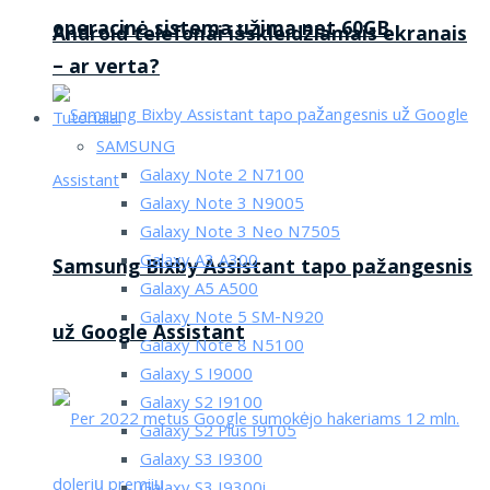
operacinė sistema užima net 60GB
Android telefonai išskleidžiamais ekranais
– ar verta?
Tutorialai
SAMSUNG
Galaxy Note 2 N7100
Galaxy Note 3 N9005
Galaxy Note 3 Neo N7505
Galaxy A3 A300
Samsung Bixby Assistant tapo pažangesnis
Galaxy A5 A500
Galaxy Note 5 SM-N920
už Google Assistant
Galaxy Note 8 N5100
Galaxy S I9000
Galaxy S2 I9100
Galaxy S2 Plus I9105
Galaxy S3 I9300
Galaxy S3 I9300i