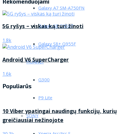
Rekomenduojami
Galaxy A7 SM-A750FN
5G ryšys – viskas ką turi žinoti
Galaxy S8 G950F
1.8k
Galaxy S8+ G955F
Android V6 SuperCharger
HUAWEI
1.6k
G300
Populiarūs
P9 Lite
10 Viber ypatingai naudingų funkcijų, kurių
SONY
greičiausiai nežinojote