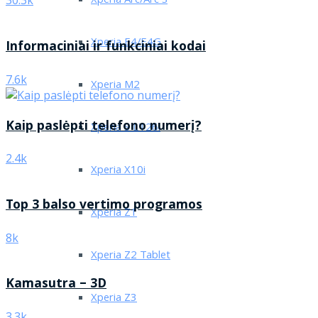
Xperia Arc/Arc S
30.3k
Xperia E4/E4G
Informaciniai ir funkciniai kodai
7.6k
Xperia M2
Kaip paslėpti telefono numerį?
Xperia S LT26i
2.4k
Xperia X10i
Top 3 balso vertimo programos
Xperia Z1
8k
Xperia Z2 Tablet
Kamasutra – 3D
Xperia Z3
3.3k