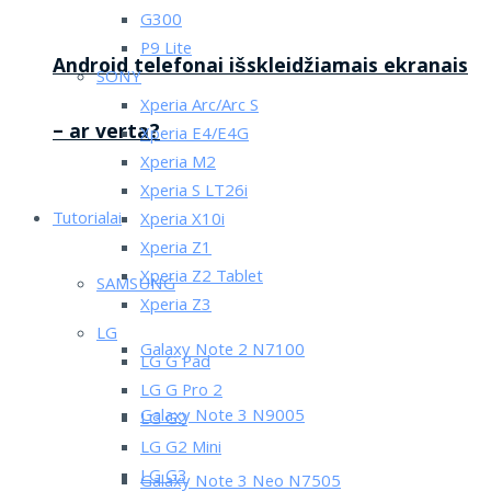
G300
P9 Lite
Android telefonai išskleidžiamais ekranais
SONY
Xperia Arc/Arc S
– ar verta?
Xperia E4/E4G
Xperia M2
Xperia S LT26i
Tutorialai
Xperia X10i
Xperia Z1
Xperia Z2 Tablet
SAMSUNG
Xperia Z3
LG
Galaxy Note 2 N7100
LG G Pad
LG G Pro 2
Galaxy Note 3 N9005
LG G2
LG G2 Mini
LG G3
Galaxy Note 3 Neo N7505