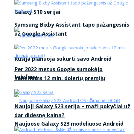
Galaxy S10 serijai
Samsung Bixby Assistant tapo pažangesnis
už Google Assistant
Rusija planuoja sukurti savo Android
Per 2022 metus Google sumokėjo
telefoną
hakeriams 12 mln. dolerių premijų
Naujoji Galaxy S23 serija – maži pokyčiai už
dar didesnę kaina?
Naujuose Galaxy S23 modeliuose Android