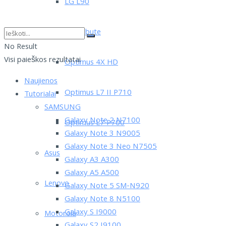
LG L90
LG Tribute
No Result
Visi paieškos rezultatai
Optimus 4X HD
Naujienos
Optimus L7 II P710
Tutorialai
SAMSUNG
Galaxy Note 2 N7100
Optimus L7 P700
Galaxy Note 3 N9005
Galaxy Note 3 Neo N7505
Asus
Galaxy A3 A300
Galaxy A5 A500
Lenovo
Galaxy Note 5 SM-N920
Galaxy Note 8 N5100
Galaxy S I9000
Motorola