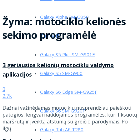
Galaxy Alpha SM-G850
Žyma:
motociklo kelionės
sekimo programėlė
Galaxy J5
Galaxy S5 Plus SM-G901F
3 geriausios kelionių motociklu valdymo
Galaxy S5 SM-G900
aplikacijos
0
Galaxy S6 Edge SM-G925F
2.7k
Dažnai važinėdamas motociklu nusprendžiau paieškoti
Galaxy S6 SM-G920F
patogios, lengvai naudojamos programėlės, kuri fiksuotų
maršrutą ir įveiktą atstumą su greičio parodymais. Po
ilgų ...
Galaxy Tab A6 T280