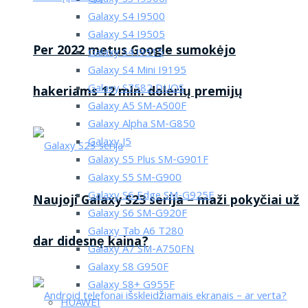
Galaxy S4 I9500
Galaxy S4 I9505
Per 2022 metus Google sumokėjo
Galaxy S4 i9515
Galaxy S4 Mini I9195
Galaxy S7582 DUOS
hakeriams 12 mln. dolerių premijų
Galaxy A5 SM-A500F
Galaxy Alpha SM-G850
Galaxy J5
Galaxy S5 Plus SM-G901F
Galaxy S5 SM-G900
Galaxy S6 Edge SM-G925F
Naujoji Galaxy S23 serija – maži pokyčiai už
Galaxy S6 SM-G920F
Galaxy Tab A6 T280
dar didesnę kaina?
Galaxy A7 SM-A750FN
Galaxy S8 G950F
Galaxy S8+ G955F
HUAWEI