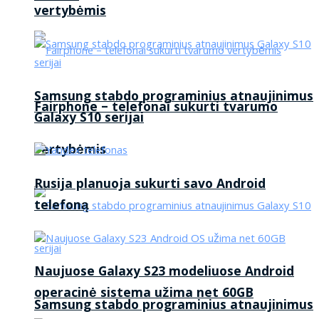
vertybėmis
Samsung stabdo programinius atnaujinimus
Fairphone – telefonai sukurti tvarumo
Galaxy S10 serijai
vertybėmis
Rusija planuoja sukurti savo Android
telefoną
Naujuose Galaxy S23 modeliuose Android
operacinė sistema užima net 60GB
Samsung stabdo programinius atnaujinimus