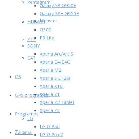
Pentagram
Galaxy S8 G950F
Galaxy S8+ G955F
Monster
HUAWEI
G300
P9 Lite
ZTE
SONY
Xperia Arc/Arc S
CAT
Xperia E4/E4G
Xperia M2
OS
Xperia S LT26i
Xperia X10i
Xperia Z1
GPS programos
Xperia Z2 Tablet
Xperia Z3
Programos
LG
LG G Pad
Žaidimai
LG G Pro 2