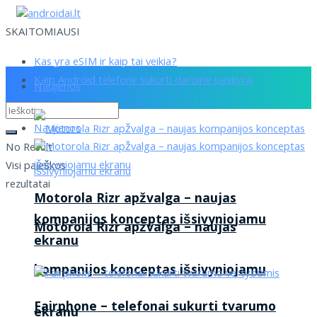
SKAITOMIAUSI
Kas yra eSIM ir kaip tai veikia?
Kaip Android telefone sukurti darbinę paskyrą
Naujienos
Naujienos
No Result
Visi paieškos
rezultatai
Motorola Rizr apžvalga – naujas
kompanijos konceptas išsivyniojamu
Motorola Rizr apžvalga – naujas
ekranu
kompanijos konceptas išsivyniojamu
Fairphone – telefonai sukurti tvarumo
ekranu