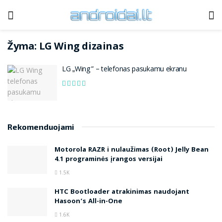
Žyma:
LG Wing dizainas
LG „Wing” – telefonas pasukamu ekranu
Rekomenduojami
Motorola RAZR i nulaužimas (Root) Jelly Bean
4.1 programinės įrangos versijai
1.5K
HTC Bootloader atrakinimas naudojant
Hasoon’s All-in-One
1.6K