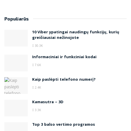
Populiarūs
10 Viber ypatingai naudingų funkcijų, kurių
greičiausiai nežinojote
30.3K
Informaciniai ir funkciniai kodai
7.6K
Kaip paslėpti telefono numerį?
2.4K
Kamasutra – 3D
3.3K
Top 3 balso vertimo programos