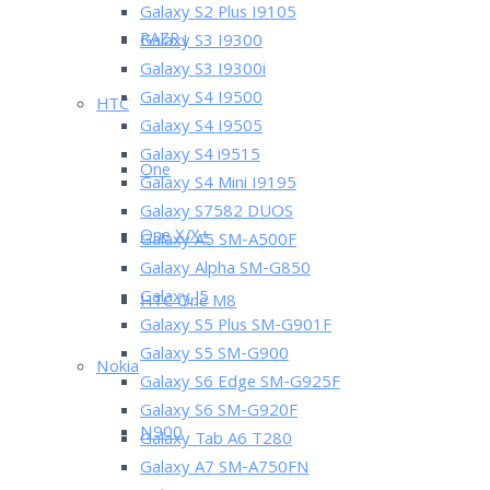
Galaxy S2 Plus I9105
RAZR i
Galaxy S3 I9300
Galaxy S3 I9300i
Galaxy S4 I9500
HTC
Galaxy S4 I9505
Galaxy S4 i9515
One
Galaxy S4 Mini I9195
Galaxy S7582 DUOS
One X/X+
Galaxy A5 SM-A500F
Galaxy Alpha SM-G850
Galaxy J5
HTC One M8
Galaxy S5 Plus SM-G901F
Galaxy S5 SM-G900
Nokia
Galaxy S6 Edge SM-G925F
Galaxy S6 SM-G920F
N900
Galaxy Tab A6 T280
Galaxy A7 SM-A750FN