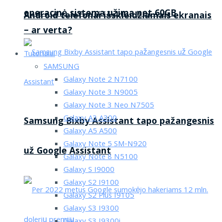
operacinė sistema užima net 60GB
Android telefonai išskleidžiamais ekranais
– ar verta?
Tutorialai
SAMSUNG
Galaxy Note 2 N7100
Galaxy Note 3 N9005
Galaxy Note 3 Neo N7505
Galaxy A3 A300
Samsung Bixby Assistant tapo pažangesnis
Galaxy A5 A500
Galaxy Note 5 SM-N920
už Google Assistant
Galaxy Note 8 N5100
Galaxy S I9000
Galaxy S2 I9100
Galaxy S2 Plus I9105
Galaxy S3 I9300
Galaxy S3 I9300i