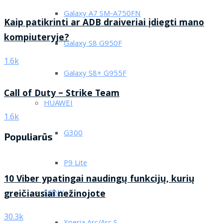
Galaxy A7 SM-A750FN
Kaip patikrinti ar ADB draiveriai įdiegti mano
kompiuteryje?
Galaxy S8 G950F
1.6k
Galaxy S8+ G955F
Call of Duty – Strike Team
HUAWEI
1.6k
G300
Populiarūs
P9 Lite
10 Viber ypatingai naudingų funkcijų, kurių
greičiausiai nežinojote
SONY
30.3k