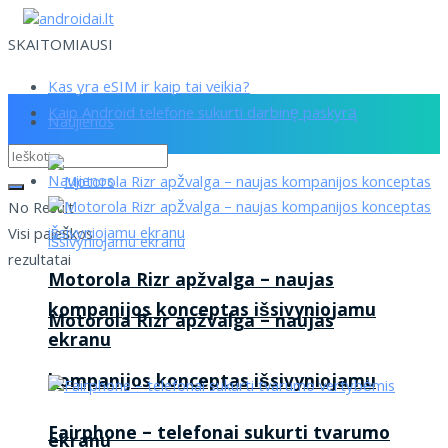
SKAITOMIAUSI
Kas yra eSIM ir kaip tai veikia?
Kaip Android telefone sukurti darbinę paskyrą
Naujienos
Naujienos
No Result
Visi paieškos
rezultatai
Motorola Rizr apžvalga – naujas
kompanijos konceptas išsivyniojamu
Motorola Rizr apžvalga – naujas
ekranu
kompanijos konceptas išsivyniojamu
Fairphone – telefonai sukurti tvarumo
ekranu