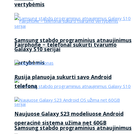
vertybėmis
Samsung stabdo programinius atnaujinimus
Fairphone – telefonai sukurti tvarumo
Galaxy S10 serijai
vertybėmis
Rusija planuoja sukurti savo Android
telefoną
Naujuose Galaxy S23 modeliuose Android
operacinė sistema užima net 60GB
Samsung stabdo programinius atnaujinimus