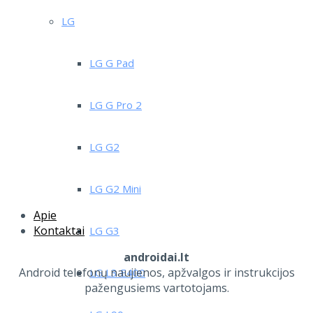
LG
LG G Pad
LG G Pro 2
LG G2
LG G2 Mini
Apie
Kontaktai
LG G3
androidai.lt
Android telefonų naujienos, apžvalgos ir instrukcijos
LG L3 E400
pažengusiems vartotojams.