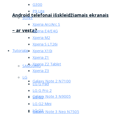
G300
P9 Lite
Android telefonai išskleidžiamais ekranais
SONY
Xperia Arc/Arc S
– ar verta?
Xperia E4/E4G
Xperia M2
Xperia S LT26i
Tutorialai
Xperia X10i
Xperia Z1
Xperia Z2 Tablet
SAMSUNG
Xperia Z3
LG
Galaxy Note 2 N7100
LG G Pad
LG G Pro 2
Galaxy Note 3 N9005
LG G2
LG G2 Mini
LG G3
Galaxy Note 3 Neo N7505