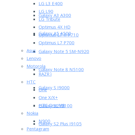
LG L3 E400
LG L90
Galaxy A3 A300
LG Tribute
Optimus 4X HD
Galaxy A5 A500
Optimus L7 II P710
Optimus L7 P700
Asus
Galaxy Note 5 SM-N920
Lenovo
Motorola
Galaxy Note 8 N5100
RAZR i
HTC
Galaxy S I9000
One
One X/X+
HTC One M8
Galaxy S2 I9100
Nokia
N900
Galaxy S2 Plus I9105
Pentagram