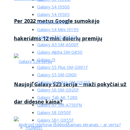
Galaxy S4 I9500
Galaxy S4 I9505
Per 2022 metus Google sumokėjo
Galaxy S4 i9515
Galaxy S4 Mini I9195
Galaxy S7582 DUOS
hakeriams 12 mln. dolerių premijų
Galaxy A5 SM-A500F
Galaxy Alpha SM-G850
Galaxy J5
Galaxy S5 Plus SM-G901F
Galaxy S5 SM-G900
Galaxy S6 Edge SM-G925F
Naujoji Galaxy S23 serija – maži pokyčiai už
Galaxy S6 SM-G920F
Galaxy Tab A6 T280
dar didesnę kaina?
Galaxy A7 SM-A750FN
Galaxy S8 G950F
Galaxy S8+ G955F
HUAWEI