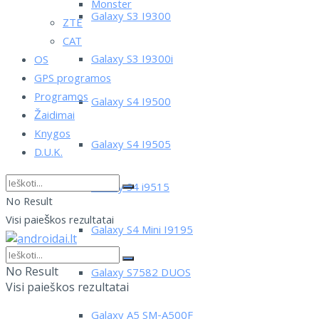
Monster
Galaxy S3 I9300
ZTE
CAT
Galaxy S3 I9300i
OS
GPS programos
Programos
Galaxy S4 I9500
Žaidimai
Knygos
Galaxy S4 I9505
D.U.K.
Galaxy S4 i9515
No Result
Visi paieškos rezultatai
Galaxy S4 Mini I9195
No Result
Galaxy S7582 DUOS
Visi paieškos rezultatai
Galaxy A5 SM-A500F