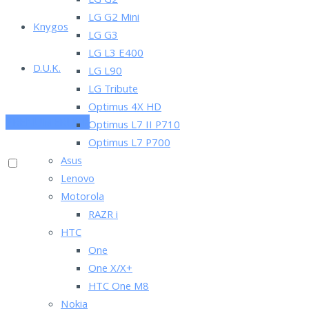
LG G2
LG G2 Mini
Knygos
LG G3
LG L3 E400
D.U.K.
LG L90
LG Tribute
Optimus 4X HD
PRENUMERUOK
Optimus L7 II P710
Optimus L7 P700
Asus
Lenovo
Motorola
RAZR i
HTC
One
One X/X+
HTC One M8
Nokia