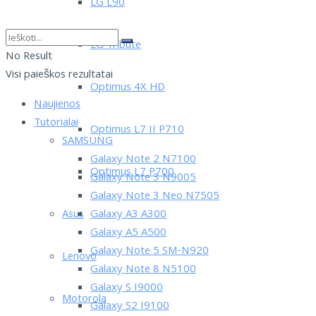
LG L90
LG Tribute
No Result
Visi paieškos rezultatai
Optimus 4X HD
Naujienos
Tutorialai
Optimus L7 II P710
SAMSUNG
Galaxy Note 2 N7100
Optimus L7 P700
Galaxy Note 3 N9005
Galaxy Note 3 Neo N7505
Asus
Galaxy A3 A300
Galaxy A5 A500
Galaxy Note 5 SM-N920
Lenovo
Galaxy Note 8 N5100
Galaxy S I9000
Motorola
Galaxy S2 I9100