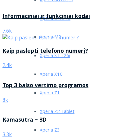
Xperia Arc/Arc S
Informaciniai ir funkciniai kodai
Xperia E4/E4G
7.6k
Xperia M2
Kaip paslėpti telefono numerį?
Xperia S LT26i
2.4k
Xperia X10i
Top 3 balso vertimo programos
Xperia Z1
8k
Xperia Z2 Tablet
Kamasutra – 3D
Xperia Z3
3.3k