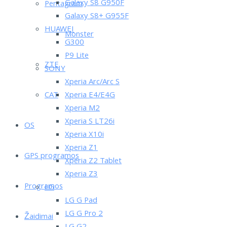
Galaxy S8 G950F
Pentagram
Galaxy S8+ G955F
HUAWEI
Monster
G300
P9 Lite
ZTE
SONY
Xperia Arc/Arc S
CAT
Xperia E4/E4G
Xperia M2
Xperia S LT26i
OS
Xperia X10i
Xperia Z1
GPS programos
Xperia Z2 Tablet
Xperia Z3
Programos
LG
LG G Pad
LG G Pro 2
Žaidimai