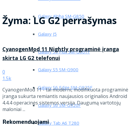
Galaxy Alpha SM-G850
Žyma:
LG G2 perrašymas
Galaxy J5
CyanogenMod 11 Nightly programinė įranga
Galaxy S5 Plus SM-G901F
skirta LG G2 telefonui
Galaxy S5 SM-G900
0
1.5k
Galaxy S6 Edge SM-G925F
CyanogenMod 11 - tai moderni, modifikuota programinė
įranga sukurta remiantis naujausios originalios Android
4.4.4 operacinės sistemos versija. Daugumą vartotojų
Galaxy S6 SM-G920F
maloniai ...
Rekomenduojami
Galaxy Tab A6 T280