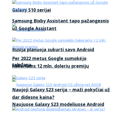
Galaxy S10 serijai
Samsung Bixby Assistant tapo pažangesnis
už Google Assistant
Rusija planuoja sukurti savo Android
Per 2022 metus Google sumokėjo
telefoną
hakeriams 12 mln. dolerių premijų
Naujoji Galaxy S23 serija – maži pokyčiai už
dar didesnę kaina?
Naujuose Galaxy S23 modeliuose Android