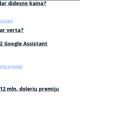
 dar didesnę kaina?
 ar verta?
ž Google Assistant
2 mln. dolerių premijų