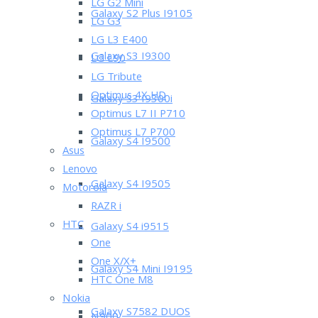
LG G2 Mini
Galaxy S2 Plus I9105
LG G3
LG L3 E400
Galaxy S3 I9300
LG L90
LG Tribute
Optimus 4X HD
Galaxy S3 I9300i
Optimus L7 II P710
Optimus L7 P700
Galaxy S4 I9500
Asus
Lenovo
Galaxy S4 I9505
Motorola
RAZR i
HTC
Galaxy S4 i9515
One
One X/X+
Galaxy S4 Mini I9195
HTC One M8
Nokia
Galaxy S7582 DUOS
N900