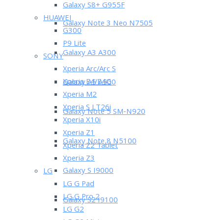
Galaxy S8+ G955F
HUAWEI
Galaxy Note 3 Neo N7505
G300
P9 Lite
Galaxy A3 A300
SONY
Xperia Arc/Arc S
Xperia E4/E4G
Galaxy A5 A500
Xperia M2
Xperia S LT26i
Galaxy Note 5 SM-N920
Xperia X10i
Xperia Z1
Galaxy Note 8 N5100
Xperia Z2 Tablet
Xperia Z3
Galaxy S I9000
LG
LG G Pad
LG G Pro 2
Galaxy S2 I9100
LG G2