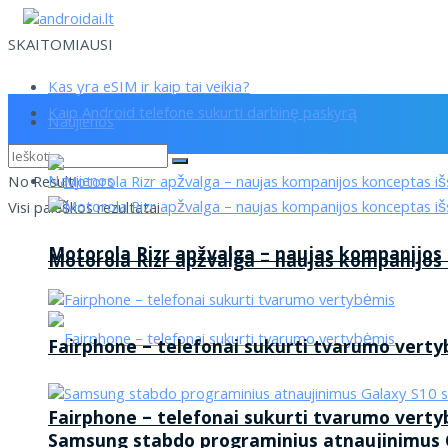
SKAITOMIAUSI
Kas yra eSIM ir kaip tai veikia?
Kaip Android telefone sukurti darbinę paskyrą
Naujienos
Naujienos
No Result
Visi paieškos rezultatai
Motorola Rizr apžvalga – naujas kompanijos
Motorola Rizr apžvalga – naujas kompanijos
Fairphone – telefonai sukurti tvarumo vert
Fairphone – telefonai sukurti tvarumo vert
Samsung stabdo programinius atnaujinimus G