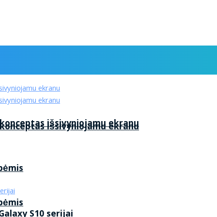
 konceptas išsivyniojamu ekranu
 konceptas išsivyniojamu ekranu
ybėmis
ybėmis
alaxy S10 serijai