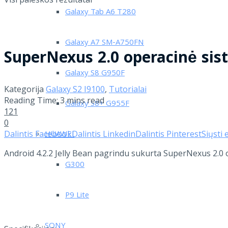
Galaxy Tab A6 T280
Galaxy A7 SM-A750FN
SuperNexus 2.0 operacinė sis
Galaxy S8 G950F
Kategorija
Galaxy S2 I9100
,
Tutorialai
Reading Time: 3 mins read
Galaxy S8+ G955F
121
0
Dalintis Facebook
Dalintis Linkedin
Dalintis Pinterest
Siųsti 
HUAWEI
Android 4.2.2 Jelly Bean pagrindu sukurta SuperNexus 2.0 
G300
P9 Lite
SONY