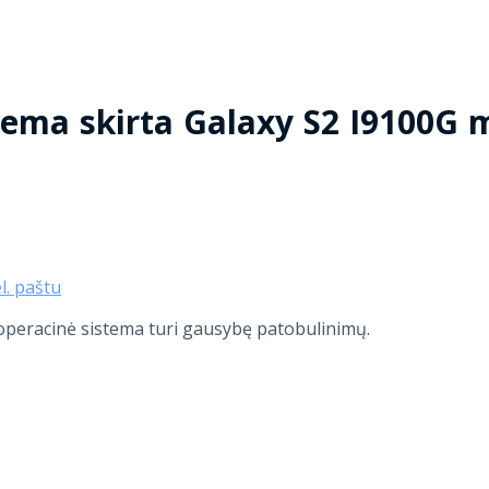
tema skirta Galaxy S2 I9100G 
el. paštu
operacinė sistema turi gausybę patobulinimų.