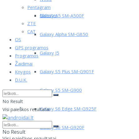
Pentagram
Monster
Galaxy A5 SM-A500F
ZTE
CAT
Galaxy Alpha SM-G850
OS
GPS programos
Galaxy J5
Programos
Žaidimai
Galaxy S5 Plus SM-G901F
Knygos
D.U.K.
Galaxy S5 SM-G900
No Result
Galaxy S6 Edge SM-G925F
Visi paieškos rezultatai
Galaxy S6 SM-G920F
No Result
Visi paieškos rezultatai