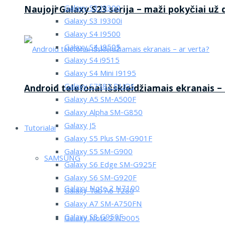
Galaxy S3 I9300
Naujoji Galaxy S23 serija – maži pokyčiai už
Galaxy S3 I9300i
Galaxy S4 I9500
Galaxy S4 I9505
Galaxy S4 i9515
Galaxy S4 Mini I9195
Galaxy S7582 DUOS
Android telefonai išskleidžiamais ekranais –
Galaxy A5 SM-A500F
Galaxy Alpha SM-G850
Galaxy J5
Tutorialai
Galaxy S5 Plus SM-G901F
Galaxy S5 SM-G900
SAMSUNG
Galaxy S6 Edge SM-G925F
Galaxy S6 SM-G920F
Galaxy Note 2 N7100
Galaxy Tab A6 T280
Galaxy A7 SM-A750FN
Galaxy S8 G950F
Galaxy Note 3 N9005