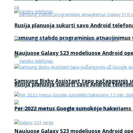
Rusija planuoja sukurti savo Android telefon
Samsung stabdo programinius atnaujinimus G
Naujuose Galaxy S23 modeliuose Android op
Samsung Bixby Assistant tapo pažangesnis u
Rusija planuoja sukurti savo Android telefon
Per 2022 metus Google sumokėjo hakeriams 1
Naujuose Galaxy S23 modeliuose Android op