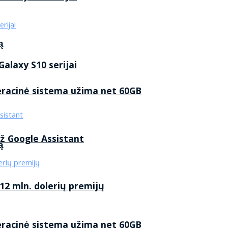
ą
alaxy S10 serijai
eracinė sistema užima net 60GB
ž Google Assistant
ą
2 mln. dolerių premijų
eracinė sistema užima net 60GB