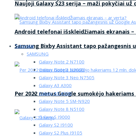
Naujoji Galaxy S23 serija – maži pokyčiai už
Android telefonai išskleidžiamais ekranais –
Samsung Bixby Assistant tapo pažangesnis u
Tutorialai
SAMSUNG
Galaxy Note 2 N7100
Galaxy Note 3 N9005
Galaxy Note 3 Neo N7505
Galaxy A3 A300
Per 2022 metus Google sumokėjo hakeriams 1
Galaxy A5 A500
Galaxy Note 5 SM-N920
Galaxy Note 8 N5100
Galaxy S I9000
Galaxy S2 I9100
Galaxy S2 Plus I9105