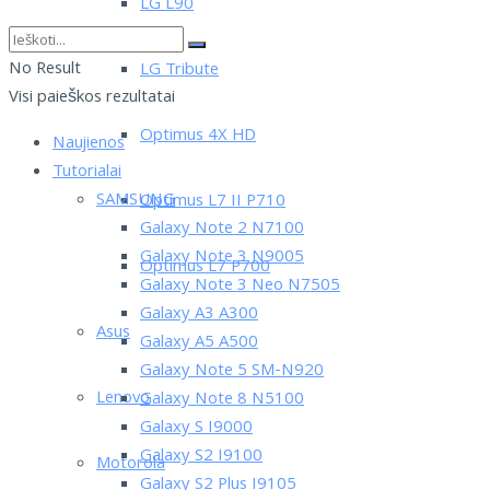
LG L90
No Result
LG Tribute
Visi paieškos rezultatai
Optimus 4X HD
Naujienos
Tutorialai
SAMSUNG
Optimus L7 II P710
Galaxy Note 2 N7100
Galaxy Note 3 N9005
Optimus L7 P700
Galaxy Note 3 Neo N7505
Galaxy A3 A300
Asus
Galaxy A5 A500
Galaxy Note 5 SM-N920
Lenovo
Galaxy Note 8 N5100
Galaxy S I9000
Galaxy S2 I9100
Motorola
Galaxy S2 Plus I9105