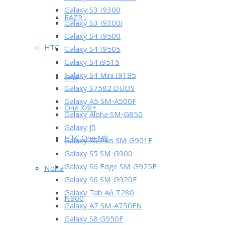
Galaxy S3 I9300
RAZR i
Galaxy S3 I9300i
Galaxy S4 I9500
HTC
Galaxy S4 I9505
Galaxy S4 i9515
Galaxy S4 Mini I9195
One
Galaxy S7582 DUOS
Galaxy A5 SM-A500F
One X/X+
Galaxy Alpha SM-G850
Galaxy J5
HTC One M8
Galaxy S5 Plus SM-G901F
Galaxy S5 SM-G900
Galaxy S6 Edge SM-G925F
Nokia
Galaxy S6 SM-G920F
Galaxy Tab A6 T280
N900
Galaxy A7 SM-A750FN
Galaxy S8 G950F