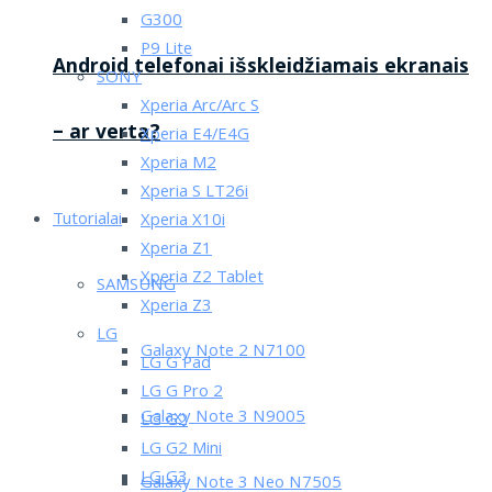
G300
P9 Lite
Android telefonai išskleidžiamais ekranais
SONY
Xperia Arc/Arc S
– ar verta?
Xperia E4/E4G
Xperia M2
Xperia S LT26i
Tutorialai
Xperia X10i
Xperia Z1
Xperia Z2 Tablet
SAMSUNG
Xperia Z3
LG
Galaxy Note 2 N7100
LG G Pad
LG G Pro 2
Galaxy Note 3 N9005
LG G2
LG G2 Mini
LG G3
Galaxy Note 3 Neo N7505