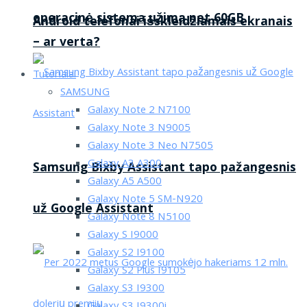
operacinė sistema užima net 60GB
Android telefonai išskleidžiamais ekranais
– ar verta?
Tutorialai
SAMSUNG
Galaxy Note 2 N7100
Galaxy Note 3 N9005
Galaxy Note 3 Neo N7505
Galaxy A3 A300
Samsung Bixby Assistant tapo pažangesnis
Galaxy A5 A500
Galaxy Note 5 SM-N920
už Google Assistant
Galaxy Note 8 N5100
Galaxy S I9000
Galaxy S2 I9100
Galaxy S2 Plus I9105
Galaxy S3 I9300
Galaxy S3 I9300i