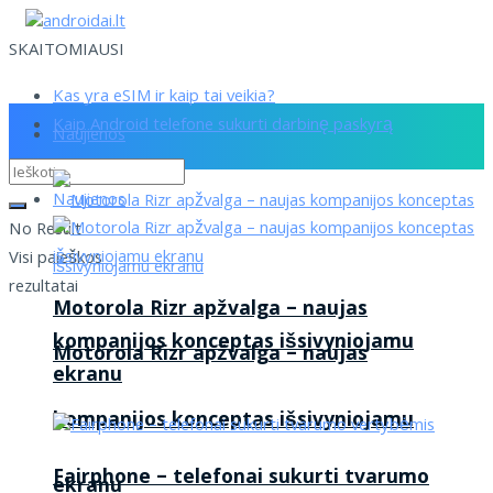
SKAITOMIAUSI
Kas yra eSIM ir kaip tai veikia?
Kaip Android telefone sukurti darbinę paskyrą
Naujienos
Naujienos
No Result
Visi paieškos
rezultatai
Motorola Rizr apžvalga – naujas
kompanijos konceptas išsivyniojamu
Motorola Rizr apžvalga – naujas
ekranu
kompanijos konceptas išsivyniojamu
Fairphone – telefonai sukurti tvarumo
ekranu