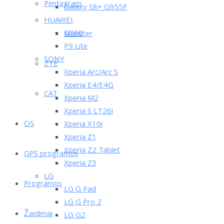
Pentagram
Galaxy S8+ G955F
HUAWEI
G300
Monster
P9 Lite
SONY
ZTE
Xperia Arc/Arc S
Xperia E4/E4G
CAT
Xperia M2
Xperia S LT26i
OS
Xperia X10i
Xperia Z1
Xperia Z2 Tablet
GPS programos
Xperia Z3
LG
Programos
LG G Pad
LG G Pro 2
Žaidimai
LG G2