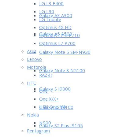
LG L3 E400
LG L90
Galaxy A3 A300
LG Tribute
Optimus 4X HD
Galaxy A5 A500
Optimus L7 II P710
Optimus L7 P700
Asus
Galaxy Note 5 SM-N920
Lenovo
Motorola
Galaxy Note 8 N5100
RAZR i
HTC
Galaxy S I9000
One
One X/X+
HTC One M8
Galaxy S2 I9100
Nokia
N900
Galaxy S2 Plus I9105
Pentagram