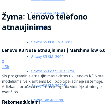
Galaxy Alpha SM-G850
Žyma:
Lenovo telefono
atnaujinimas
Galaxy J5
Galaxy S5 Plus SM-G901F
Lenovo K3 Note atnaujinimas į Marshmallow 6.0
Galaxy S5 SM-G900
0
1.5k
Galaxy S6 Edge SM-G925F
Šis programinis atnaujinimas skirtas tik Lenovo K3 Note
modeliams, veikiantiems Lollipop operacinėje sistemoje.
Galaxy S6 SM-G920F
Atliekami procesai neištrins įrenginio vidinėje atmintyje
esančios ...
Galaxy Tab A6 T280
Rekomenduojami