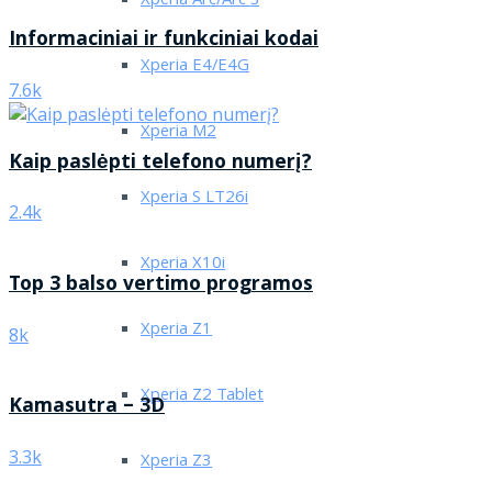
Xperia Arc/Arc S
Informaciniai ir funkciniai kodai
Xperia E4/E4G
7.6k
Xperia M2
Kaip paslėpti telefono numerį?
Xperia S LT26i
2.4k
Xperia X10i
Top 3 balso vertimo programos
Xperia Z1
8k
Xperia Z2 Tablet
Kamasutra – 3D
3.3k
Xperia Z3