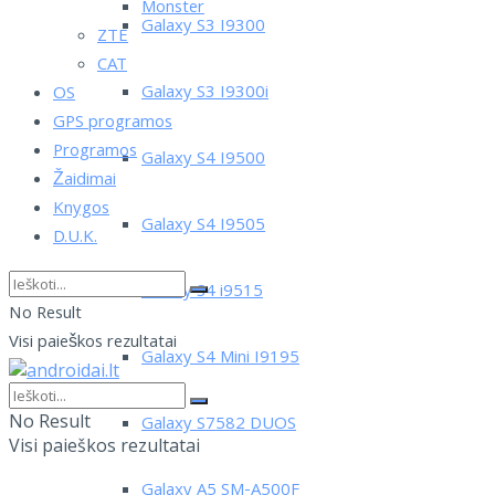
Monster
Galaxy S3 I9300
ZTE
CAT
Galaxy S3 I9300i
OS
GPS programos
Programos
Galaxy S4 I9500
Žaidimai
Knygos
Galaxy S4 I9505
D.U.K.
Galaxy S4 i9515
No Result
Visi paieškos rezultatai
Galaxy S4 Mini I9195
No Result
Galaxy S7582 DUOS
Visi paieškos rezultatai
Galaxy A5 SM-A500F