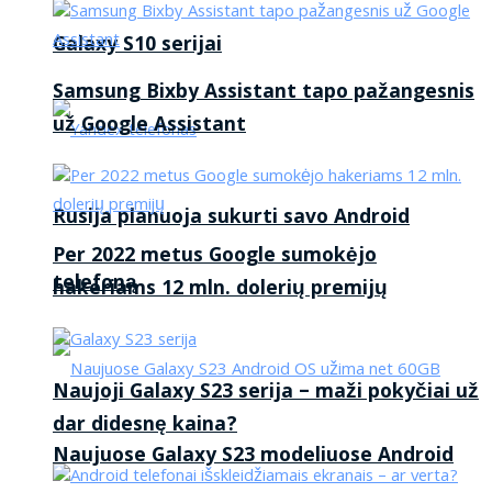
Galaxy S10 serijai
Samsung Bixby Assistant tapo pažangesnis
už Google Assistant
Rusija planuoja sukurti savo Android
Per 2022 metus Google sumokėjo
telefoną
hakeriams 12 mln. dolerių premijų
Naujoji Galaxy S23 serija – maži pokyčiai už
dar didesnę kaina?
Naujuose Galaxy S23 modeliuose Android