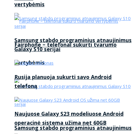
vertybėmis
Samsung stabdo programinius atnaujinimus
Fairphone – telefonai sukurti tvarumo
Galaxy S10 serijai
vertybėmis
Rusija planuoja sukurti savo Android
telefoną
Naujuose Galaxy S23 modeliuose Android
operacinė sistema užima net 60GB
Samsung stabdo programinius atnaujinimus