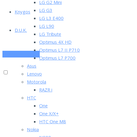
LG G2 Mini
LG G3
Knygos
LG L3 E400
LG L90
D.U.K.
LG Tribute
Optimus 4X HD
Optimus L7 II P710
PRENUMERUOK
Optimus L7 P700
Asus
Lenovo
Motorola
RAZR i
HTC
One
One X/X+
HTC One M8
Nokia