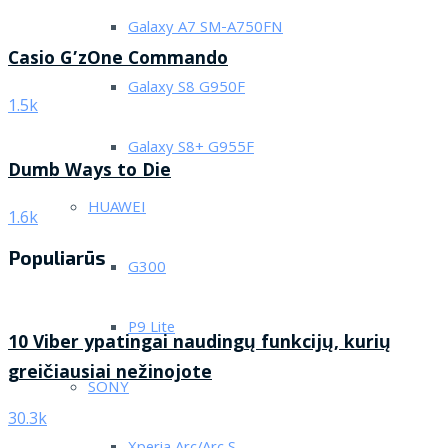
Galaxy A7 SM-A750FN
Casio G’zOne Commando
Galaxy S8 G950F
1.5k
Galaxy S8+ G955F
Dumb Ways to Die
HUAWEI
1.6k
Populiarūs
G300
P9 Lite
10 Viber ypatingai naudingų funkcijų, kurių
greičiausiai nežinojote
SONY
30.3k