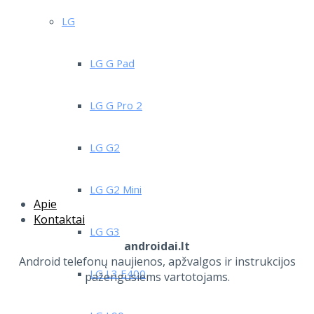
LG
LG G Pad
LG G Pro 2
LG G2
LG G2 Mini
Apie
Kontaktai
LG G3
androidai.lt
Android telefonų naujienos, apžvalgos ir instrukcijos
LG L3 E400
pažengusiems vartotojams.