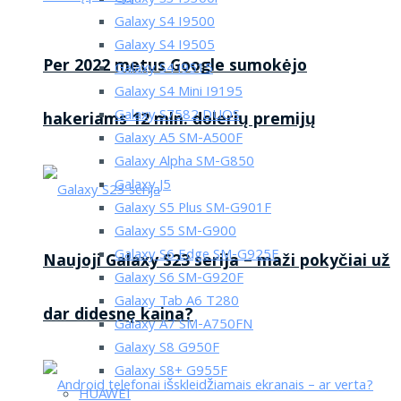
Galaxy S4 I9500
Galaxy S4 I9505
Per 2022 metus Google sumokėjo
Galaxy S4 i9515
Galaxy S4 Mini I9195
Galaxy S7582 DUOS
hakeriams 12 mln. dolerių premijų
Galaxy A5 SM-A500F
Galaxy Alpha SM-G850
Galaxy J5
Galaxy S5 Plus SM-G901F
Galaxy S5 SM-G900
Galaxy S6 Edge SM-G925F
Naujoji Galaxy S23 serija – maži pokyčiai už
Galaxy S6 SM-G920F
Galaxy Tab A6 T280
dar didesnę kaina?
Galaxy A7 SM-A750FN
Galaxy S8 G950F
Galaxy S8+ G955F
HUAWEI