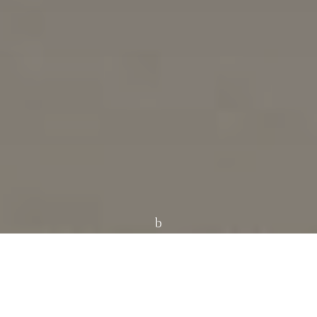
Šis programinis nulaužimas tinka tik Galaxy A3 žemiau
išvardintiems modeliams, veikiantiems KitKat arba