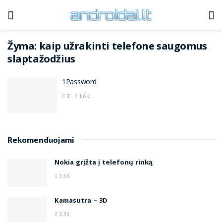
Žyma:
kaip užrakinti telefone saugomus
slaptažodžius
1Password
2
1.6K
Rekomenduojami
Nokia grįžta į telefonų rinką
1.5K
Kamasutra – 3D
3.3K