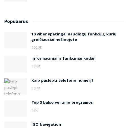
Populiarūs
10 Viber ypatingai naudingų funkcijų, kurių
greičiausiai nežinojote
30.3K
Informaciniai ir funkciniai kodai
7.6K
Kaip paslėpti telefono numerį?
2.4K
Top 3 balso vertimo programos
8K
iGO Navigation