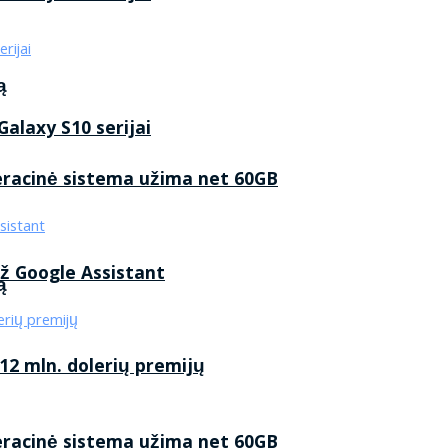
ą
alaxy S10 serijai
eracinė sistema užima net 60GB
ž Google Assistant
ą
2 mln. dolerių premijų
eracinė sistema užima net 60GB