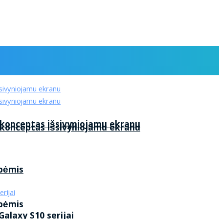
 konceptas išsivyniojamu ekranu
 konceptas išsivyniojamu ekranu
ybėmis
ybėmis
alaxy S10 serijai