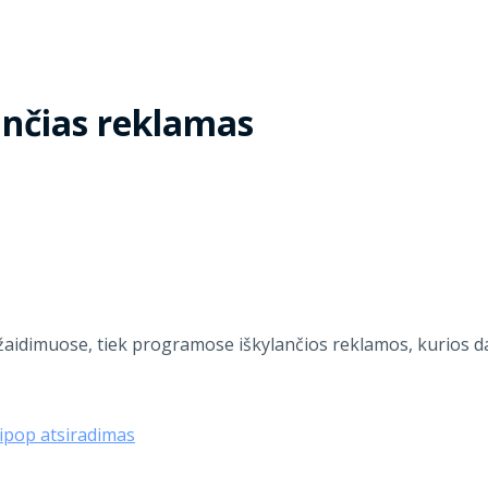
ančias reklamas
k žaidimuose, tiek programose iškylančios reklamos, kurios daž