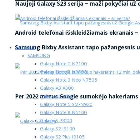
Naujoji Galaxy S23 serija – maži pokyčiai už
Android telefonai išskleidžiamais ekranais –
Samsung Bixby Assistant tapo pažangesnis u
Tutorialai
SAMSUNG
Galaxy Note 2 N7100
Galaxy Note 3 N9005
Galaxy Note 3 Neo N7505
Galaxy A3 A300
Per 2022 metus Google sumokėjo hakeriams 1
Galaxy A5 A500
Galaxy Note 5 SM-N920
Galaxy Note 8 N5100
Galaxy S I9000
Galaxy S2 I9100
Galaxy S2 Plus I9105