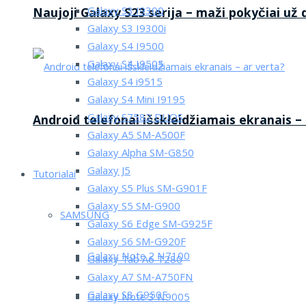
Galaxy S3 I9300
Naujoji Galaxy S23 serija – maži pokyčiai už
Galaxy S3 I9300i
Galaxy S4 I9500
Galaxy S4 I9505
Galaxy S4 i9515
Galaxy S4 Mini I9195
Galaxy S7582 DUOS
Android telefonai išskleidžiamais ekranais –
Galaxy A5 SM-A500F
Galaxy Alpha SM-G850
Galaxy J5
Tutorialai
Galaxy S5 Plus SM-G901F
Galaxy S5 SM-G900
SAMSUNG
Galaxy S6 Edge SM-G925F
Galaxy S6 SM-G920F
Galaxy Note 2 N7100
Galaxy Tab A6 T280
Galaxy A7 SM-A750FN
Galaxy S8 G950F
Galaxy Note 3 N9005