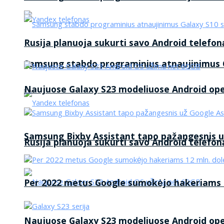
Rusija planuoja sukurti savo Android telefon
Samsung stabdo programinius atnaujinimus G
Naujuose Galaxy S23 modeliuose Android op
Samsung Bixby Assistant tapo pažangesnis u
Rusija planuoja sukurti savo Android telefon
Per 2022 metus Google sumokėjo hakeriams 1
Naujuose Galaxy S23 modeliuose Android op