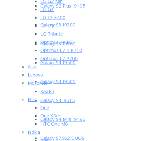
LG G2 Mini
Galaxy S2 Plus I9105
LG G3
LG L3 E400
Galaxy S3 I9300
LG L90
LG Tribute
Optimus 4X HD
Galaxy S3 I9300i
Optimus L7 II P710
Optimus L7 P700
Galaxy S4 I9500
Asus
Lenovo
Galaxy S4 I9505
Motorola
RAZR i
HTC
Galaxy S4 i9515
One
One X/X+
Galaxy S4 Mini I9195
HTC One M8
Nokia
Galaxy S7582 DUOS
N900