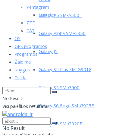
Pentagram
Monster
Galaxy A5 SM-A500F
ZTE
CAT
Galaxy Alpha SM-G850
OS
GPS programos
Galaxy J5
Programos
Žaidimai
Galaxy S5 Plus SM-G901F
Knygos
D.U.K.
Galaxy S5 SM-G900
No Result
Galaxy S6 Edge SM-G925F
Visi paieškos rezultatai
Galaxy S6 SM-G920F
No Result
Visi paieškos rezultatai