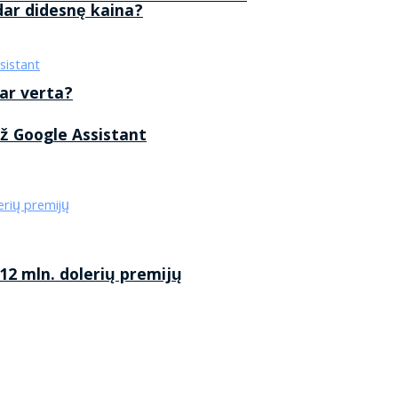
 dar didesnę kaina?
 ar verta?
ž Google Assistant
2 mln. dolerių premijų