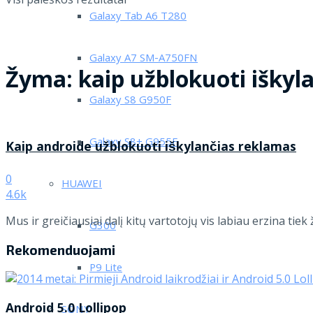
Galaxy Tab A6 T280
Galaxy A7 SM-A750FN
Žyma:
kaip užblokuoti iškyl
Galaxy S8 G950F
Galaxy S8+ G955F
Kaip androide užblokuoti iškylančias reklamas
0
HUAWEI
4.6k
Mus ir greičiausiai dalį kitų vartotojų vis labiau erzina tie
G300
Rekomenduojami
P9 Lite
Android 5.0 Lollipop
SONY