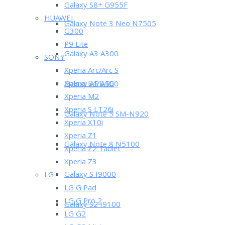
Galaxy S8+ G955F
HUAWEI
Galaxy Note 3 Neo N7505
G300
P9 Lite
Galaxy A3 A300
SONY
Xperia Arc/Arc S
Xperia E4/E4G
Galaxy A5 A500
Xperia M2
Xperia S LT26i
Galaxy Note 5 SM-N920
Xperia X10i
Xperia Z1
Galaxy Note 8 N5100
Xperia Z2 Tablet
Xperia Z3
Galaxy S I9000
LG
LG G Pad
LG G Pro 2
Galaxy S2 I9100
LG G2