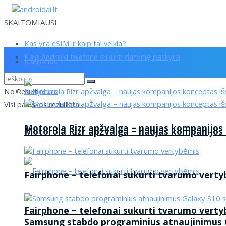
SKAITOMIAUSI
Kas yra eSIM ir kaip tai veikia?
Kaip Android telefone sukurti darbinę paskyrą
Naujienos
Naujienos
No Result
Visi paieškos rezultatai
Motorola Rizr apžvalga – naujas kompanijos
Motorola Rizr apžvalga – naujas kompanijos
Fairphone – telefonai sukurti tvarumo vert
Fairphone – telefonai sukurti tvarumo vert
Samsung stabdo programinius atnaujinimus G