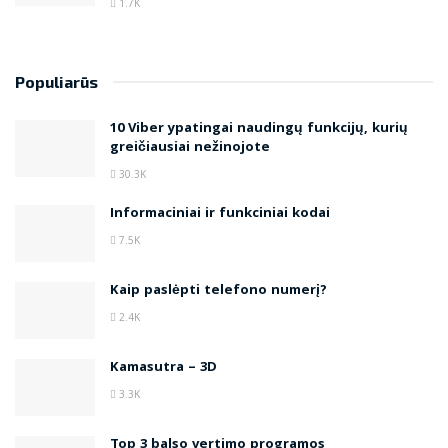
1.7K
Populiarūs
10 Viber ypatingai naudingų funkcijų, kurių
greičiausiai nežinojote
30.3K
Informaciniai ir funkciniai kodai
7.5K
Kaip paslėpti telefono numerį?
2.4K
Kamasutra – 3D
3.3K
Top 3 balso vertimo programos