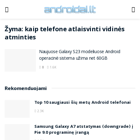
Žyma:
kaip telefone atlaisvinti vidinės
atminties
Naujuose Galaxy S23 modeliuose Android
operacinė sistema užima net 60GB
0
1.6K
Rekomenduojami
Top 10 saugiausi šių metų Android telefonai
2.3K
Samsung Galaxy A7 atstatymas (downgrade) į
Pie 9.0 programinę įrangą