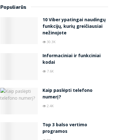
Populiarūs
10 Viber ypatingai naudingų
funkcijų, kurių greičiausiai
nežinojote
30.3K
Informaciniai ir funkciniai
kodai
7.6K
Kaip paslėpti telefono
numerį?
2.4K
Top 3 balso vertimo
programos