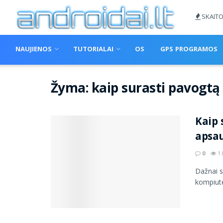
SKAITO
NAUJIENOS
TUTORIALAI
OS
GPS PROGRAMOS
Žyma:
kaip surasti pavogtą
Kaip 
apsa
0
1.
Dažnai s
kompiuter