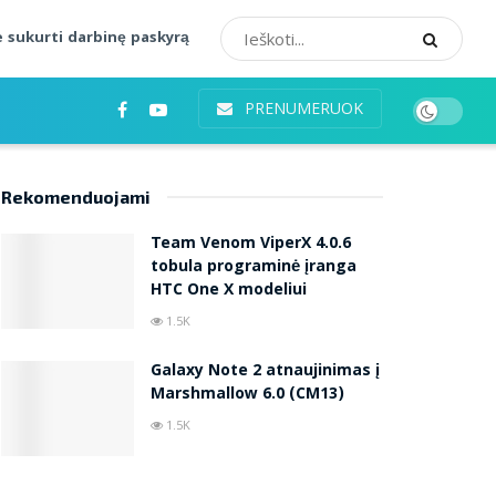
 sukurti darbinę paskyrą
PRENUMERUOK
Rekomenduojami
Team Venom ViperX 4.0.6
tobula programinė įranga
HTC One X modeliui
1.5K
Galaxy Note 2 atnaujinimas į
Marshmallow 6.0 (CM13)
1.5K