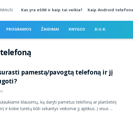
MIAUSI
Kas yra eSIM ir kaip tai veikia?
Kaip Android telefone
PROGRAMOS
ŽAIDIMAI
KNYGOS
D.U.K.
 telefoną
surasti pamestą/pavogtą telefoną ir jį
ugoti?
8K
ulaukiame klausimų, ką daryti pametus telefoną ar planšetinį
į ir kokie turėtų būti sekantys veiksmai jį aptikus. Į visus ...