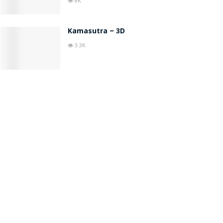
8K
Kamasutra – 3D
3.3K