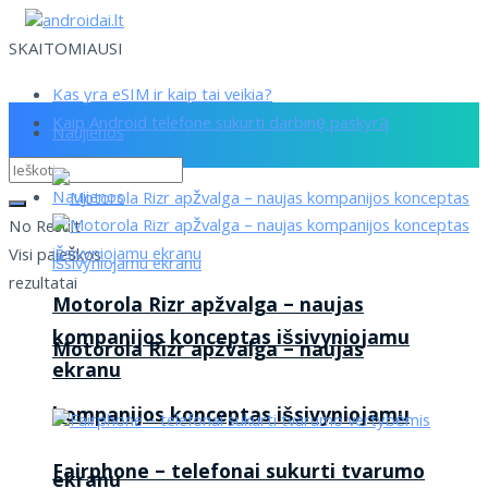
SKAITOMIAUSI
Kas yra eSIM ir kaip tai veikia?
Kaip Android telefone sukurti darbinę paskyrą
Naujienos
Naujienos
No Result
Visi paieškos
rezultatai
Motorola Rizr apžvalga – naujas
kompanijos konceptas išsivyniojamu
Motorola Rizr apžvalga – naujas
ekranu
kompanijos konceptas išsivyniojamu
Fairphone – telefonai sukurti tvarumo
ekranu