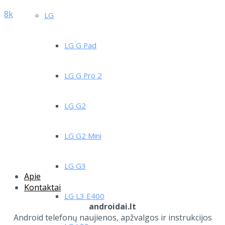
8k
LG
LG G Pad
LG G Pro 2
LG G2
LG G2 Mini
LG G3
Apie
Kontaktai
LG L3 E400
androidai.lt
Android telefonų naujienos, apžvalgos ir instrukcijos