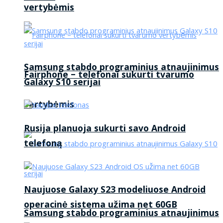
vertybėmis
Samsung stabdo programinius atnaujinimus
Fairphone – telefonai sukurti tvarumo
Galaxy S10 serijai
vertybėmis
Rusija planuoja sukurti savo Android
telefoną
Naujuose Galaxy S23 modeliuose Android
operacinė sistema užima net 60GB
Samsung stabdo programinius atnaujinimus