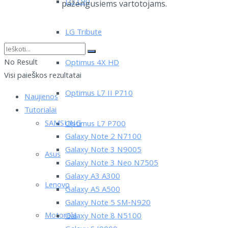
LG L90
pažengusiems vartotojams.
LG Tribute
No Result
Optimus 4X HD
Visi paieškos rezultatai
Optimus L7 II P710
Naujienos
Tutorialai
SAMSUNG
Optimus L7 P700
Galaxy Note 2 N7100
Galaxy Note 3 N9005
Asus
Galaxy Note 3 Neo N7505
Galaxy A3 A300
Lenovo
Galaxy A5 A500
Galaxy Note 5 SM-N920
Motorola
Galaxy Note 8 N5100