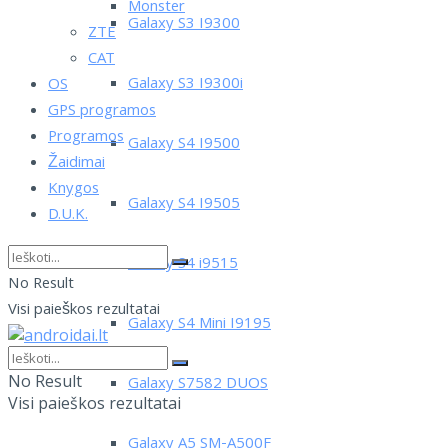
Monster
Galaxy S3 I9300
ZTE
CAT
Galaxy S3 I9300i
OS
GPS programos
Programos
Galaxy S4 I9500
Žaidimai
Knygos
Galaxy S4 I9505
D.U.K.
Galaxy S4 i9515
No Result
Visi paieškos rezultatai
Galaxy S4 Mini I9195
No Result
Galaxy S7582 DUOS
Visi paieškos rezultatai
Galaxy A5 SM-A500F