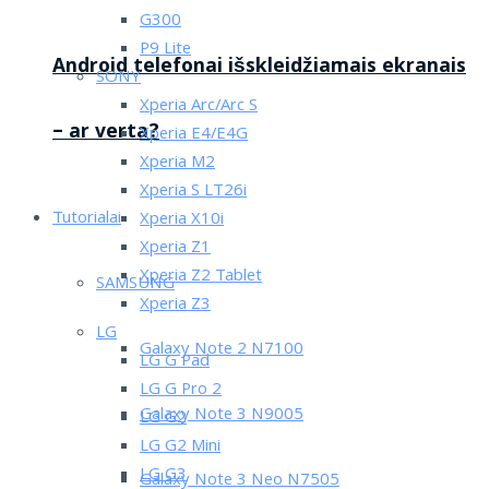
G300
P9 Lite
Android telefonai išskleidžiamais ekranais
SONY
Xperia Arc/Arc S
– ar verta?
Xperia E4/E4G
Xperia M2
Xperia S LT26i
Tutorialai
Xperia X10i
Xperia Z1
Xperia Z2 Tablet
SAMSUNG
Xperia Z3
LG
Galaxy Note 2 N7100
LG G Pad
LG G Pro 2
Galaxy Note 3 N9005
LG G2
LG G2 Mini
LG G3
Galaxy Note 3 Neo N7505