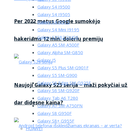
Galaxy S4 I9500
Galaxy S4 I9505
Per 2022 metus Google sumokėjo
Galaxy S4 i9515
Galaxy S4 Mini I9195
Galaxy S7582 DUOS
hakeriams 12 mln. dolerių premijų
Galaxy A5 SM-A500F
Galaxy Alpha SM-G850
Galaxy J5
Galaxy S5 Plus SM-G901F
Galaxy S5 SM-G900
Galaxy S6 Edge SM-G925F
Naujoji Galaxy S23 serija – maži pokyčiai už
Galaxy S6 SM-G920F
Galaxy Tab A6 T280
dar didesnę kaina?
Galaxy A7 SM-A750FN
Galaxy S8 G950F
Galaxy S8+ G955F
HUAWEI