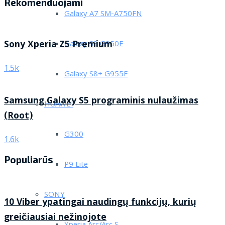
Rekomenduojami
Galaxy A7 SM-A750FN
Sony Xperia Z5 Premium
Galaxy S8 G950F
1.5k
Galaxy S8+ G955F
Samsung Galaxy S5 programinis nulaužimas
HUAWEI
(Root)
G300
1.6k
Populiarūs
P9 Lite
SONY
10 Viber ypatingai naudingų funkcijų, kurių
greičiausiai nežinojote