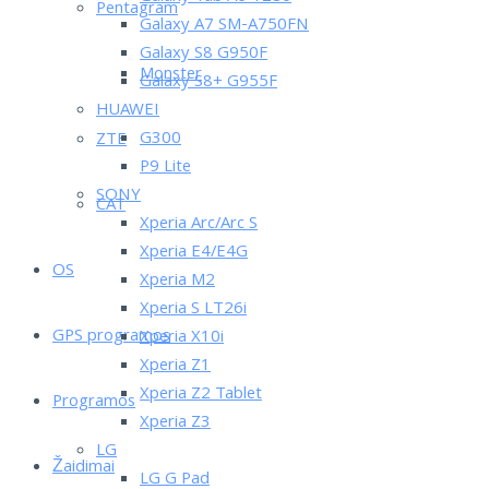
Pentagram
Galaxy A7 SM-A750FN
Galaxy S8 G950F
Monster
Galaxy S8+ G955F
HUAWEI
G300
ZTE
P9 Lite
SONY
CAT
Xperia Arc/Arc S
Xperia E4/E4G
OS
Xperia M2
Xperia S LT26i
GPS programos
Xperia X10i
Xperia Z1
Xperia Z2 Tablet
Programos
Xperia Z3
LG
Žaidimai
LG G Pad