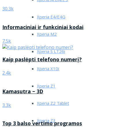
Xperia Arc/Arc S
30.3k
Xperia E4/E4G
Informaciniai ir funkciniai kodai
Xperia M2
7.5k
Xperia S LT26i
Kaip paslėpti telefono numerį?
Xperia X10i
2.4k
Xperia Z1
Kamasutra – 3D
Xperia Z2 Tablet
3.3k
Xperia Z3
Top 3 balso vertimo programos