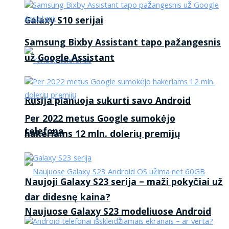
Galaxy S10 serijai
Samsung Bixby Assistant tapo pažangesnis
už Google Assistant
Rusija planuoja sukurti savo Android
Per 2022 metus Google sumokėjo
telefoną
hakeriams 12 mln. dolerių premijų
Naujoji Galaxy S23 serija – maži pokyčiai už
dar didesnę kaina?
Naujuose Galaxy S23 modeliuose Android