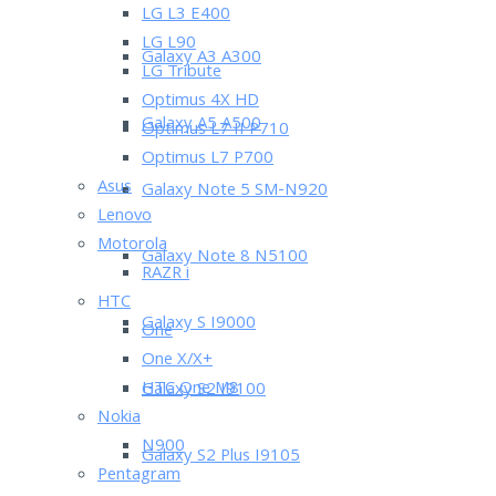
LG L3 E400
LG L90
Galaxy A3 A300
LG Tribute
Optimus 4X HD
Galaxy A5 A500
Optimus L7 II P710
Optimus L7 P700
Asus
Galaxy Note 5 SM-N920
Lenovo
Motorola
Galaxy Note 8 N5100
RAZR i
HTC
Galaxy S I9000
One
One X/X+
HTC One M8
Galaxy S2 I9100
Nokia
N900
Galaxy S2 Plus I9105
Pentagram