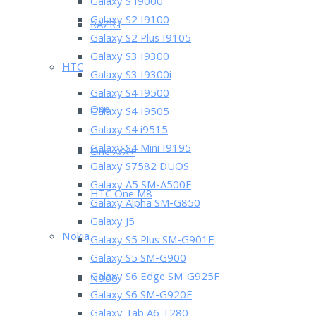
Galaxy S I9000
Galaxy S2 I9100
RAZR i
Galaxy S2 Plus I9105
Galaxy S3 I9300
HTC
Galaxy S3 I9300i
Galaxy S4 I9500
One
Galaxy S4 I9505
Galaxy S4 i9515
Galaxy S4 Mini I9195
One X/X+
Galaxy S7582 DUOS
Galaxy A5 SM-A500F
HTC One M8
Galaxy Alpha SM-G850
Galaxy J5
Nokia
Galaxy S5 Plus SM-G901F
Galaxy S5 SM-G900
Galaxy S6 Edge SM-G925F
N900
Galaxy S6 SM-G920F
Galaxy Tab A6 T280