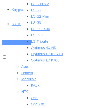
LG G Pro 2
Knygos
LG G2
LG G2 Mini
LG G3
D.U.K.
LG L3 E400
LG L90
LG Tribute
PRENUMERUOK
Optimus 4X HD
Optimus L7 II P710
Optimus L7 P700
Asus
Lenovo
Motorola
RAZR i
HTC
One
One X/X+