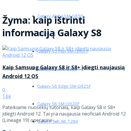
Galaxy Alpha SM-G850
Žyma:
kaip ištrinti
informaciją Galaxy S8
Galaxy J5
Galaxy S5 Plus SM-G901F
Kaip Samsung Galaxy S8 ir S8+ įdiegti naujausią
Galaxy S5 SM-G900
Android 12 OS
Galaxy S6 Edge SM-G925F
0
1.6k
Galaxy S6 SM-G920F
Pateikiame nuosėklų tutorialą, kaip Galaxy S8 ir S8+
įdiegti Android 12. Tai yra naujausia neoficiali Android 12
(Lineage 19) operacinė ...
Galaxy Tab A6 T280