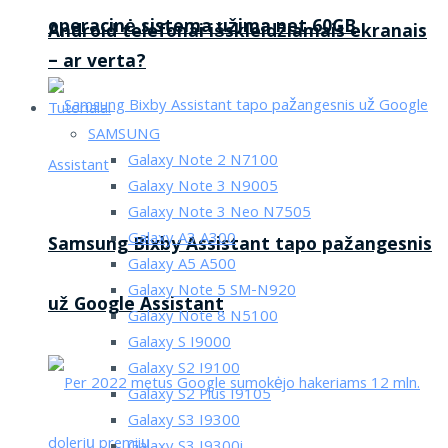
operacinė sistema užima net 60GB
Android telefonai išskleidžiamais ekranais
– ar verta?
Tutorialai
SAMSUNG
Galaxy Note 2 N7100
Galaxy Note 3 N9005
Galaxy Note 3 Neo N7505
Galaxy A3 A300
Samsung Bixby Assistant tapo pažangesnis
Galaxy A5 A500
Galaxy Note 5 SM-N920
už Google Assistant
Galaxy Note 8 N5100
Galaxy S I9000
Galaxy S2 I9100
Galaxy S2 Plus I9105
Galaxy S3 I9300
Galaxy S3 I9300i