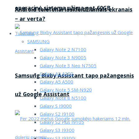
operacinė sistema užima net 60GB
Android telefonai išskleidžiamais ekranais
– ar verta?
Tutorialai
SAMSUNG
Galaxy Note 2 N7100
Galaxy Note 3 N9005
Galaxy Note 3 Neo N7505
Galaxy A3 A300
Samsung Bixby Assistant tapo pažangesnis
Galaxy A5 A500
Galaxy Note 5 SM-N920
už Google Assistant
Galaxy Note 8 N5100
Galaxy S I9000
Galaxy S2 I9100
Galaxy S2 Plus I9105
Galaxy S3 I9300
Galaxy S3 I9300i