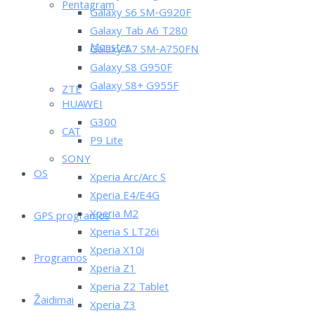
Pentagram
Galaxy S6 SM-G920F
Galaxy Tab A6 T280
Monster
Galaxy A7 SM-A750FN
Galaxy S8 G950F
Galaxy S8+ G955F
ZTE
HUAWEI
G300
CAT
P9 Lite
SONY
OS
Xperia Arc/Arc S
Xperia E4/E4G
Xperia M2
GPS programos
Xperia S LT26i
Xperia X10i
Programos
Xperia Z1
Xperia Z2 Tablet
Žaidimai
Xperia Z3