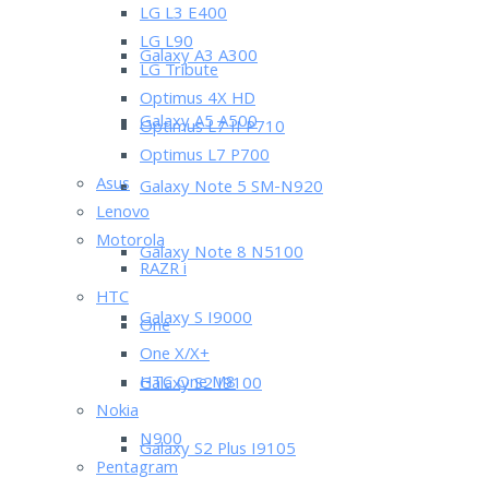
LG L3 E400
LG L90
Galaxy A3 A300
LG Tribute
Optimus 4X HD
Galaxy A5 A500
Optimus L7 II P710
Optimus L7 P700
Asus
Galaxy Note 5 SM-N920
Lenovo
Motorola
Galaxy Note 8 N5100
RAZR i
HTC
Galaxy S I9000
One
One X/X+
HTC One M8
Galaxy S2 I9100
Nokia
N900
Galaxy S2 Plus I9105
Pentagram