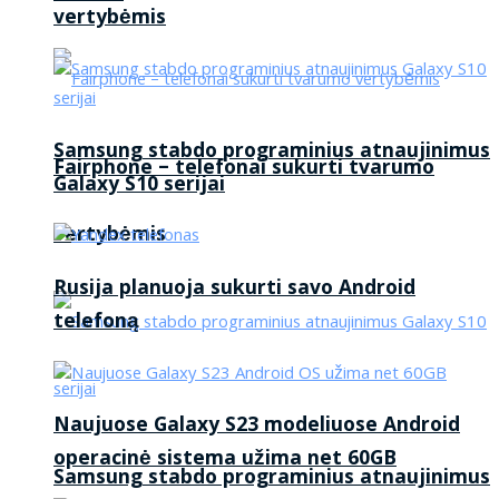
vertybėmis
Samsung stabdo programinius atnaujinimus
Fairphone – telefonai sukurti tvarumo
Galaxy S10 serijai
vertybėmis
Rusija planuoja sukurti savo Android
telefoną
Naujuose Galaxy S23 modeliuose Android
operacinė sistema užima net 60GB
Samsung stabdo programinius atnaujinimus