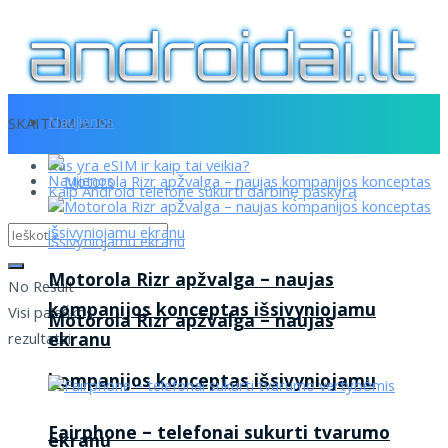
Naujienos
SKAITOMIAUSI
Kas yra eSIM ir kaip tai veikia?
Naujienos
Kaip Android telefone sukurti darbinę paskyrą
Motorola Rizr apžvalga – naujas
No Result
kompanijos konceptas išsivyniojamu
Visi paieškos
Motorola Rizr apžvalga – naujas
ekranu
rezultatai
kompanijos konceptas išsivyniojamu
Fairphone – telefonai sukurti tvarumo
ekranu