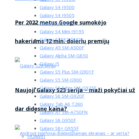
Galaxy S4 I9500
Galaxy S4 I9505
Per 2022 metus Google sumokėjo
Galaxy S4 i9515
Galaxy S4 Mini I9195
Galaxy S7582 DUOS
hakeriams 12 mln. dolerių premijų
Galaxy A5 SM-A500F
Galaxy Alpha SM-G850
Galaxy J5
Galaxy S5 Plus SM-G901F
Galaxy S5 SM-G900
Galaxy S6 Edge SM-G925F
Naujoji Galaxy S23 serija – maži pokyčiai už
Galaxy S6 SM-G920F
Galaxy Tab A6 T280
dar didesnę kaina?
Galaxy A7 SM-A750FN
Galaxy S8 G950F
Galaxy S8+ G955F
HUAWEI