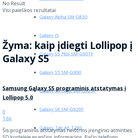
No Result
Visi paieškos rezultatai
Galaxy Alpha SM-G850
Galaxy J5
Žyma:
kaip įdiegti Lollipop į
Galaxy S5 Plus SM-G901F
Galaxy S5
Galaxy S5 SM-G900
Samsung Galaxy S5 programinis atstatymas į
Galaxy S6 Edge SM-G925F
Lollipop 5.0
Galaxy S6 SM-G920F
0
1.6k
Galaxy Tab A6 T280
Šis programinis atstatymas neištrins įrenginio atminties
SD kortelėje esančios informacijos. Pačio telefono