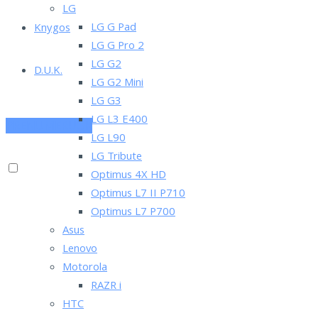
LG
LG G Pad
Knygos
LG G Pro 2
LG G2
D.U.K.
LG G2 Mini
LG G3
LG L3 E400
PRENUMERUOK
LG L90
LG Tribute
Optimus 4X HD
Optimus L7 II P710
Optimus L7 P700
Asus
Lenovo
Motorola
RAZR i
HTC