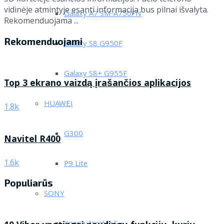
vidinėje atmintyje esanti informacija bus pilnai išvalyta.
Galaxy A7 SM-A750FN
Rekomenduojama ...
Rekomenduojami
Galaxy S8 G950F
Galaxy S8+ G955F
Top 3 ekrano vaizdą įrašančios aplikacijos
HUAWEI
1.8k
G300
Navitel R400
1.6k
P9 Lite
Populiarūs
SONY