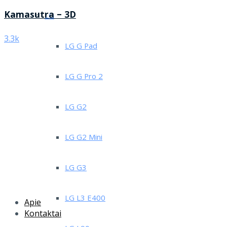
Kamasutra – 3D
LG
3.3k
LG G Pad
LG G Pro 2
LG G2
LG G2 Mini
LG G3
LG L3 E400
Apie
Kontaktai