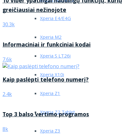
Xperia Arc/Arc S
10 Viber ypatingai naudingų funkcijų, kurių
greičiausiai nežinojote
Xperia E4/E4G
30.3k
Xperia M2
Informaciniai ir funkciniai kodai
Xperia S LT26i
7.6k
Xperia X10i
Kaip paslėpti telefono numerį?
Xperia Z1
2.4k
Xperia Z2 Tablet
Top 3 balso vertimo programos
8k
Xperia Z3