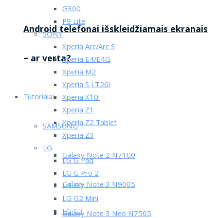
G300
P9 Lite
Android telefonai išskleidžiamais ekranais
SONY
Xperia Arc/Arc S
– ar verta?
Xperia E4/E4G
Xperia M2
Xperia S LT26i
Tutorialai
Xperia X10i
Xperia Z1
Xperia Z2 Tablet
SAMSUNG
Xperia Z3
LG
Galaxy Note 2 N7100
LG G Pad
LG G Pro 2
Galaxy Note 3 N9005
LG G2
LG G2 Mini
LG G3
Galaxy Note 3 Neo N7505