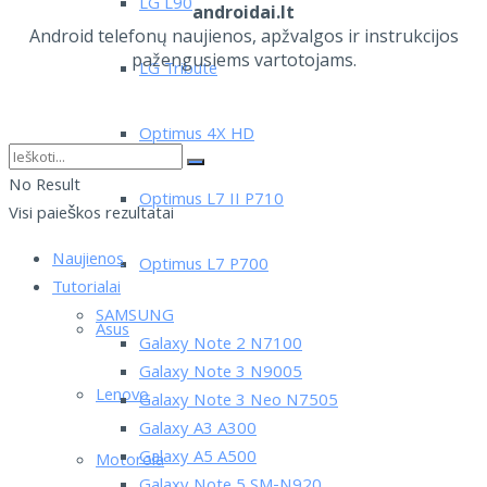
LG L90
androidai.lt
Android telefonų naujienos, apžvalgos ir instrukcijos
pažengusiems vartotojams.
LG Tribute
Optimus 4X HD
No Result
Optimus L7 II P710
Visi paieškos rezultatai
Naujienos
Optimus L7 P700
Tutorialai
SAMSUNG
Asus
Galaxy Note 2 N7100
Galaxy Note 3 N9005
Lenovo
Galaxy Note 3 Neo N7505
Galaxy A3 A300
Galaxy A5 A500
Motorola