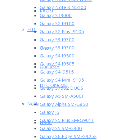
Galaxy Note 5 SM-N920
Galaxy Note 8 N5100
RAZR i
Galaxy S I9000
Galaxy S2 I9100
HTC
Galaxy S2 Plus I9105
Galaxy S3 I9300
Galaxy S3 I9300i
One
Galaxy S4 I9500
Galaxy S4 I9505
One X/X+
Galaxy S4 i9515
Galaxy S4 Mini I9195
HTC One M8
Galaxy S7582 DUOS
Galaxy A5 SM-A500F
Nokia
Galaxy Alpha SM-G850
Galaxy J5
Galaxy S5 Plus SM-G901F
N900
Galaxy S5 SM-G900
Galaxy S6 Edge SM-G925F