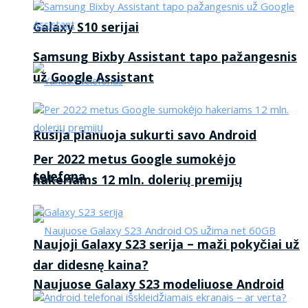
Galaxy S10 serijai
Samsung Bixby Assistant tapo pažangesnis
už Google Assistant
Rusija planuoja sukurti savo Android
Per 2022 metus Google sumokėjo
telefoną
hakeriams 12 mln. dolerių premijų
Naujoji Galaxy S23 serija – maži pokyčiai už
dar didesnę kaina?
Naujuose Galaxy S23 modeliuose Android