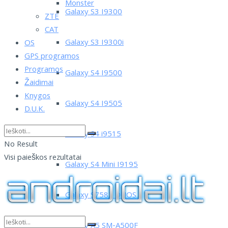
Monster
Galaxy S3 I9300
ZTE
CAT
Galaxy S3 I9300i
OS
GPS programos
Programos
Galaxy S4 I9500
Žaidimai
Knygos
Galaxy S4 I9505
D.U.K.
Galaxy S4 i9515
No Result
Visi paieškos rezultatai
Galaxy S4 Mini I9195
Galaxy S7582 DUOS
Galaxy A5 SM-A500F