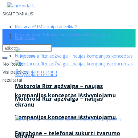
SKAITOMIAUSI
Kas yra eSIM ir kaip tai veikia?
Kaip Android telefone sukurti darbinę paskyrą
Naujienos
Naujienos
No Result
Visi paieškos
rezultatai
Motorola Rizr apžvalga – naujas
kompanijos konceptas išsivyniojamu
Motorola Rizr apžvalga – naujas
ekranu
kompanijos konceptas išsivyniojamu
Fairphone – telefonai sukurti tvarumo
ekranu