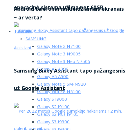
operacinė sistema užima net 60GB
Android telefonai išskleidžiamais ekranais
– ar verta?
Tutorialai
SAMSUNG
Galaxy Note 2 N7100
Galaxy Note 3 N9005
Galaxy Note 3 Neo N7505
Galaxy A3 A300
Samsung Bixby Assistant tapo pažangesnis
Galaxy A5 A500
Galaxy Note 5 SM-N920
už Google Assistant
Galaxy Note 8 N5100
Galaxy S I9000
Galaxy S2 I9100
Galaxy S2 Plus I9105
Galaxy S3 I9300
Galaxy S3 I9300i