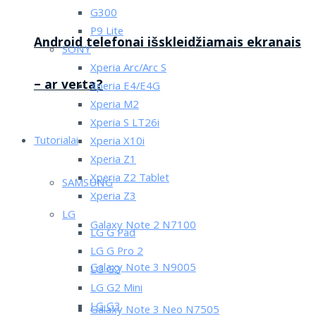
G300
P9 Lite
Android telefonai išskleidžiamais ekranais
SONY
Xperia Arc/Arc S
– ar verta?
Xperia E4/E4G
Xperia M2
Xperia S LT26i
Tutorialai
Xperia X10i
Xperia Z1
Xperia Z2 Tablet
SAMSUNG
Xperia Z3
LG
Galaxy Note 2 N7100
LG G Pad
LG G Pro 2
Galaxy Note 3 N9005
LG G2
LG G2 Mini
LG G3
Galaxy Note 3 Neo N7505