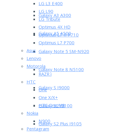
LG L3 E400
LG L90
Galaxy A3 A300
LG Tribute
Optimus 4X HD
Galaxy A5 A500
Optimus L7 II P710
Optimus L7 P700
Asus
Galaxy Note 5 SM-N920
Lenovo
Motorola
Galaxy Note 8 N5100
RAZR i
HTC
Galaxy S I9000
One
One X/X+
HTC One M8
Galaxy S2 I9100
Nokia
N900
Galaxy S2 Plus I9105
Pentagram