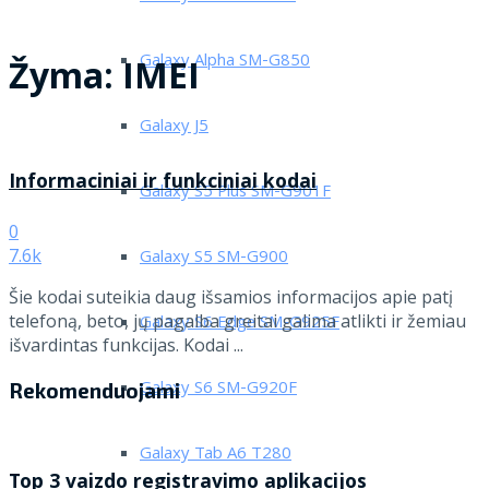
Galaxy Alpha SM-G850
Žyma:
IMEI
Galaxy J5
Informaciniai ir funkciniai kodai
Galaxy S5 Plus SM-G901F
0
7.6k
Galaxy S5 SM-G900
Šie kodai suteikia daug išsamios informacijos apie patį
telefoną, beto, jų pagalba greitai galima atlikti ir žemiau
Galaxy S6 Edge SM-G925F
išvardintas funkcijas. Kodai ...
Galaxy S6 SM-G920F
Rekomenduojami
Galaxy Tab A6 T280
Top 3 vaizdo registravimo aplikacijos