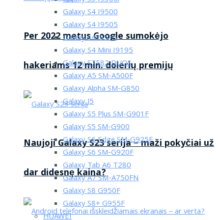
Galaxy S4 I9500
Galaxy S4 I9505
Per 2022 metus Google sumokėjo
Galaxy S4 i9515
Galaxy S4 Mini I9195
Galaxy S7582 DUOS
hakeriams 12 mln. dolerių premijų
Galaxy A5 SM-A500F
Galaxy Alpha SM-G850
Galaxy J5
Galaxy S5 Plus SM-G901F
Galaxy S5 SM-G900
Galaxy S6 Edge SM-G925F
Naujoji Galaxy S23 serija – maži pokyčiai už
Galaxy S6 SM-G920F
Galaxy Tab A6 T280
dar didesnę kaina?
Galaxy A7 SM-A750FN
Galaxy S8 G950F
Galaxy S8+ G955F
HUAWEI