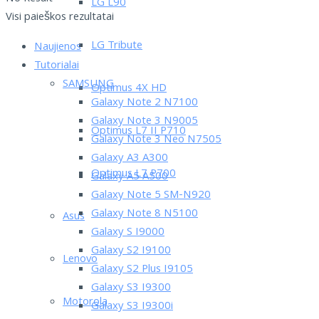
LG L90
Visi paieškos rezultatai
LG Tribute
Naujienos
Tutorialai
SAMSUNG
Optimus 4X HD
Galaxy Note 2 N7100
Galaxy Note 3 N9005
Optimus L7 II P710
Galaxy Note 3 Neo N7505
Galaxy A3 A300
Optimus L7 P700
Galaxy A5 A500
Galaxy Note 5 SM-N920
Galaxy Note 8 N5100
Asus
Galaxy S I9000
Galaxy S2 I9100
Lenovo
Galaxy S2 Plus I9105
Galaxy S3 I9300
Motorola
Galaxy S3 I9300i