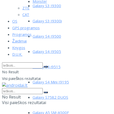
Monster
Galaxy S3 I9300
ZTE
CAT
Galaxy S3 I9300i
OS
GPS programos
Programos
Galaxy S4 I9500
Žaidimai
Knygos
Galaxy S4 I9505
D.U.K.
Galaxy S4 i9515
No Result
Visi paieškos rezultatai
Galaxy S4 Mini I9195
No Result
Galaxy S7582 DUOS
Visi paieškos rezultatai
Galaxy A5 SM-A500F