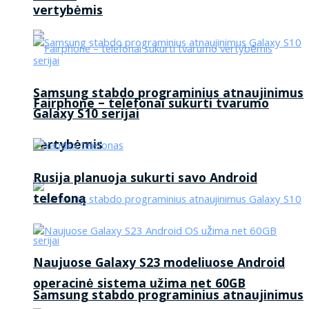
vertybėmis
Samsung stabdo programinius atnaujinimus
Fairphone – telefonai sukurti tvarumo
Galaxy S10 serijai
vertybėmis
Rusija planuoja sukurti savo Android
telefoną
Naujuose Galaxy S23 modeliuose Android
operacinė sistema užima net 60GB
Samsung stabdo programinius atnaujinimus