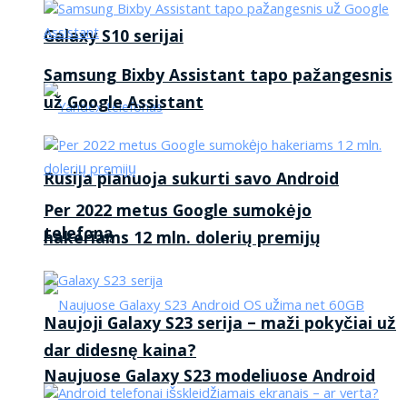
Galaxy S10 serijai
Samsung Bixby Assistant tapo pažangesnis
už Google Assistant
Rusija planuoja sukurti savo Android
Per 2022 metus Google sumokėjo
telefoną
hakeriams 12 mln. dolerių premijų
Naujoji Galaxy S23 serija – maži pokyčiai už
dar didesnę kaina?
Naujuose Galaxy S23 modeliuose Android