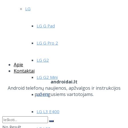
LG
LG G Pad
LG G Pro 2
LG G2
Apie
Kontaktai
LG G2 Mini
androidai.lt
Android telefonų naujienos, apžvalgos ir instrukcijos
pažengusiems vartotojams.
LG G3
LG L3 E400
No Result