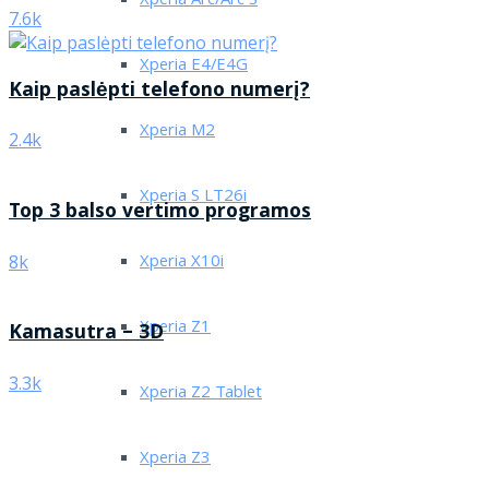
Xperia Arc/Arc S
7.6k
Xperia E4/E4G
Kaip paslėpti telefono numerį?
Xperia M2
2.4k
Xperia S LT26i
Top 3 balso vertimo programos
Xperia X10i
8k
Xperia Z1
Kamasutra – 3D
3.3k
Xperia Z2 Tablet
Xperia Z3