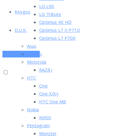
LG L90
Knygos
LG Tribute
Optimus 4X HD
D.U.K.
Optimus L7 II P710
Optimus L7 P700
Asus
PRENUMERUOK
Lenovo
Motorola
RAZR i
HTC
One
One X/X+
HTC One M8
Nokia
N900
Pentagram
Monster