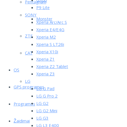
G300
Pentagram
P9 Lite
SONY
Monster
Xperia Arc/Arc S
Xperia E4/E4G
ZTE
Xperia M2
Xperia S LT26i
Xperia X10i
CAT
Xperia Z1
Xperia Z2 Tablet
OS
Xperia Z3
LG
GPS programos
LG G Pad
LG G Pro 2
LG G2
Programos
LG G2 Mini
LG G3
Žaidimai
LG L3 E400