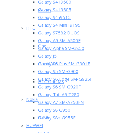
Galaxy S4 I9500
Galaxy S4 I9505
RAZR i
Galaxy S4 i9515
Galaxy S4 Mini I9195
HTC
Galaxy S7582 DUOS
Galaxy A5 SM-A500F
One
Galaxy Alpha SM-G850
Galaxy J5
One X/X+
Galaxy S5 Plus SM-G901F
Galaxy S5 SM-G900
Galaxy S6 Edge SM-G925F
HTC One M8
Galaxy S6 SM-G920F
Galaxy Tab A6 T280
Nokia
Galaxy A7 SM-A750FN
Galaxy S8 G950F
N900
Galaxy S8+ G955F
HUAWEI