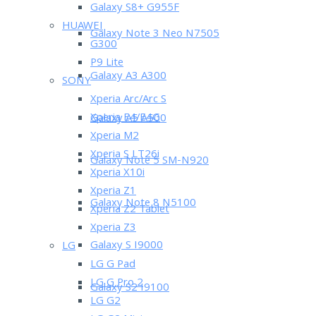
Galaxy S8+ G955F
HUAWEI
Galaxy Note 3 Neo N7505
G300
P9 Lite
Galaxy A3 A300
SONY
Xperia Arc/Arc S
Xperia E4/E4G
Galaxy A5 A500
Xperia M2
Xperia S LT26i
Galaxy Note 5 SM-N920
Xperia X10i
Xperia Z1
Galaxy Note 8 N5100
Xperia Z2 Tablet
Xperia Z3
Galaxy S I9000
LG
LG G Pad
LG G Pro 2
Galaxy S2 I9100
LG G2