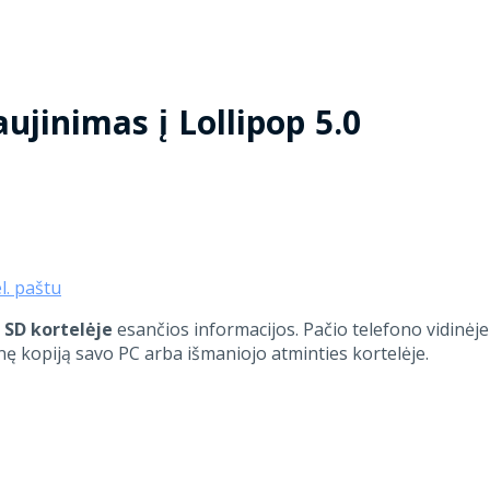
jinimas į Lollipop 5.0
el. paštu
s
SD kortelėje
esančios informacijos. Pačio telefono vidinėje
 kopiją savo PC arba išmaniojo atminties kortelėje.