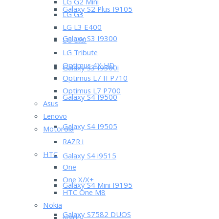
LG G2 Mini
Galaxy S2 Plus I9105
LG G3
LG L3 E400
Galaxy S3 I9300
LG L90
LG Tribute
Optimus 4X HD
Galaxy S3 I9300i
Optimus L7 II P710
Optimus L7 P700
Galaxy S4 I9500
Asus
Lenovo
Galaxy S4 I9505
Motorola
RAZR i
HTC
Galaxy S4 i9515
One
One X/X+
Galaxy S4 Mini I9195
HTC One M8
Nokia
Galaxy S7582 DUOS
N900