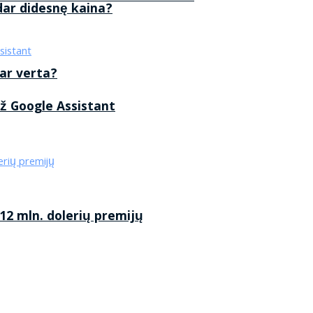
 dar didesnę kaina?
 ar verta?
ž Google Assistant
2 mln. dolerių premijų