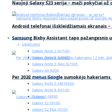
Naujoji Galaxy S23 serija – maži pokyčiai už
Android telefonai išskleidžiamais ekranais –
Samsung Bixby Assistant tapo pažangesnis u
Tutorialai
SAMSUNG
Galaxy Note 2 N7100
Galaxy Note 3 N9005
Galaxy Note 3 Neo N7505
Galaxy A3 A300
Per 2022 metus Google sumokėjo hakeriams 1
Galaxy A5 A500
Galaxy Note 5 SM-N920
Galaxy Note 8 N5100
Galaxy S I9000
Galaxy S2 I9100
Galaxy S2 Plus I9105