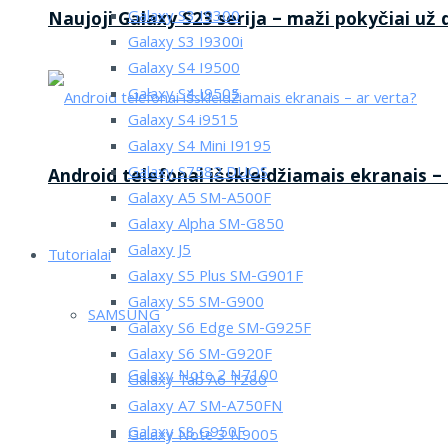
Galaxy S3 I9300
Naujoji Galaxy S23 serija – maži pokyčiai už
Galaxy S3 I9300i
Galaxy S4 I9500
Galaxy S4 I9505
Galaxy S4 i9515
Galaxy S4 Mini I9195
Galaxy S7582 DUOS
Android telefonai išskleidžiamais ekranais –
Galaxy A5 SM-A500F
Galaxy Alpha SM-G850
Galaxy J5
Tutorialai
Galaxy S5 Plus SM-G901F
Galaxy S5 SM-G900
SAMSUNG
Galaxy S6 Edge SM-G925F
Galaxy S6 SM-G920F
Galaxy Note 2 N7100
Galaxy Tab A6 T280
Galaxy A7 SM-A750FN
Galaxy S8 G950F
Galaxy Note 3 N9005