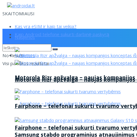
SKAITOMIAUSI
Kas yra eSIM ir kaip tai veikia?
Kaip Android telefone sukurti darbinę paskyrą
Naujienos
Naujienos
No Result
Visi paieškos rezultatai
Motorola Rizr apžvalga – naujas kompanijos
Motorola Rizr apžvalga – naujas kompanijos
Fairphone – telefonai sukurti tvarumo vert
Fairphone – telefonai sukurti tvarumo vert
Samsung stabdo programinius atnaujinimus G