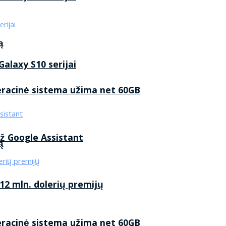
ą
alaxy S10 serijai
eracinė sistema užima net 60GB
ž Google Assistant
ą
2 mln. dolerių premijų
eracinė sistema užima net 60GB