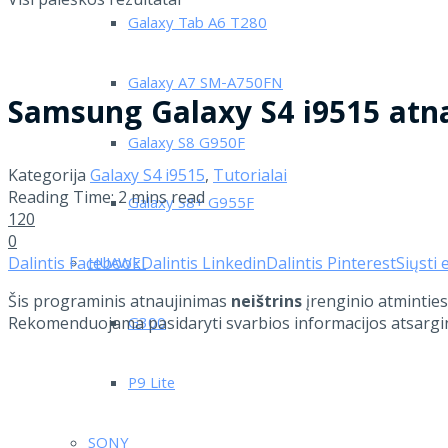
Galaxy Tab A6 T280
Galaxy A7 SM-A750FN
Samsung Galaxy S4 i9515 atnau
Galaxy S8 G950F
Kategorija
Galaxy S4 i9515
,
Tutorialai
Reading Time: 2 mins read
Galaxy S8+ G955F
120
0
Dalintis Facebook
Dalintis Linkedin
Dalintis Pinterest
Siųsti 
HUAWEI
Šis programinis atnaujinimas
neištrins
įrenginio atmintie
Rekomenduojama pasidaryti svarbios informacijos atsarginę
G300
P9 Lite
SONY