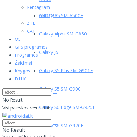
Pentagram
Monster
Galaxy A5 SM-A500F
ZTE
CAT
Galaxy Alpha SM-G850
OS
GPS programos
Galaxy J5
Programos
Žaidimai
Galaxy S5 Plus SM-G901F
Knygos
D.U.K.
Galaxy S5 SM-G900
No Result
Galaxy S6 Edge SM-G925F
Visi paieškos rezultatai
Galaxy S6 SM-G920F
No Result
Visi paieškos rezultatai