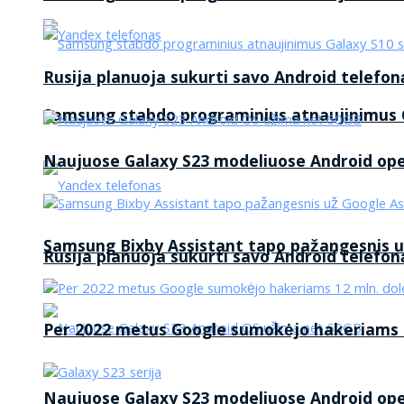
Rusija planuoja sukurti savo Android telefon
Samsung stabdo programinius atnaujinimus G
Naujuose Galaxy S23 modeliuose Android op
Samsung Bixby Assistant tapo pažangesnis u
Rusija planuoja sukurti savo Android telefon
Per 2022 metus Google sumokėjo hakeriams 1
Naujuose Galaxy S23 modeliuose Android op