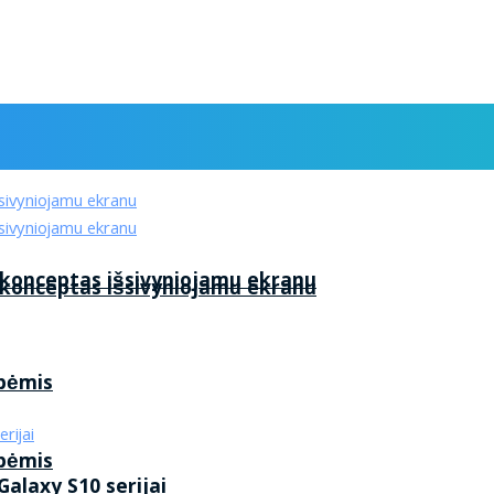
 konceptas išsivyniojamu ekranu
 konceptas išsivyniojamu ekranu
ybėmis
ybėmis
alaxy S10 serijai