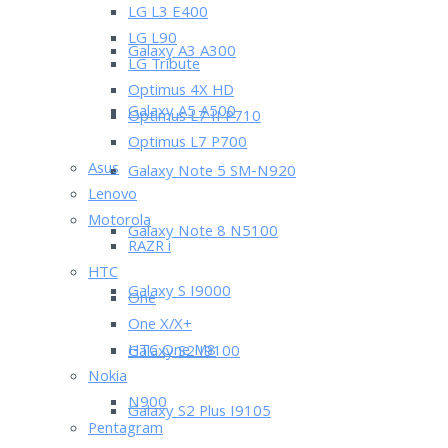
LG L3 E400
LG L90
Galaxy A3 A300
LG Tribute
Optimus 4X HD
Galaxy A5 A500
Optimus L7 II P710
Optimus L7 P700
Asus
Galaxy Note 5 SM-N920
Lenovo
Motorola
Galaxy Note 8 N5100
RAZR i
HTC
Galaxy S I9000
One
One X/X+
HTC One M8
Galaxy S2 I9100
Nokia
N900
Galaxy S2 Plus I9105
Pentagram