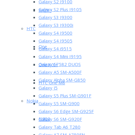
Galaxy S2 I9100
Galaxy S2 Plus I9105
RAZR i
Galaxy S3 I9300
Galaxy S3 I9300i
HTC
Galaxy S4 I9500
Galaxy S4 I9505
One
Galaxy S4 i9515
Galaxy S4 Mini I9195
Galaxy S7582 DUOS
One X/X+
Galaxy A5 SM-A500F
Galaxy Alpha SM-G850
HTC One M8
Galaxy J5
Galaxy S5 Plus SM-G901F
Nokia
Galaxy S5 SM-G900
Galaxy S6 Edge SM-G925F
N900
Galaxy S6 SM-G920F
Galaxy Tab A6 T280