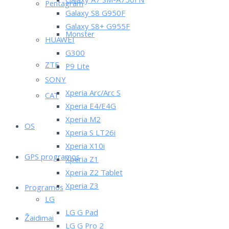
Galaxy A7 SM-A750FN
Pentagram
Galaxy S8 G950F
Galaxy S8+ G955F
Monster
HUAWEI
G300
ZTE
P9 Lite
SONY
Xperia Arc/Arc S
CAT
Xperia E4/E4G
Xperia M2
OS
Xperia S LT26i
Xperia X10i
GPS programos
Xperia Z1
Xperia Z2 Tablet
Xperia Z3
Programos
LG
LG G Pad
Žaidimai
LG G Pro 2