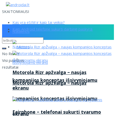
SKAITOMIAUSI
Kas yra eSIM ir kaip tai veikia?
Kaip Android telefone sukurti darbinę paskyrą
Naujienos
Naujienos
No Result
Visi paieškos
rezultatai
Motorola Rizr apžvalga – naujas
kompanijos konceptas išsivyniojamu
Motorola Rizr apžvalga – naujas
ekranu
kompanijos konceptas išsivyniojamu
Fairphone – telefonai sukurti tvarumo
ekranu