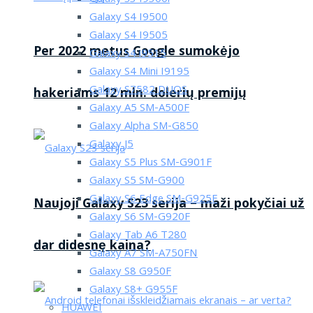
Galaxy S4 I9500
Galaxy S4 I9505
Per 2022 metus Google sumokėjo
Galaxy S4 i9515
Galaxy S4 Mini I9195
Galaxy S7582 DUOS
hakeriams 12 mln. dolerių premijų
Galaxy A5 SM-A500F
Galaxy Alpha SM-G850
Galaxy J5
Galaxy S5 Plus SM-G901F
Galaxy S5 SM-G900
Galaxy S6 Edge SM-G925F
Naujoji Galaxy S23 serija – maži pokyčiai už
Galaxy S6 SM-G920F
Galaxy Tab A6 T280
dar didesnę kaina?
Galaxy A7 SM-A750FN
Galaxy S8 G950F
Galaxy S8+ G955F
HUAWEI