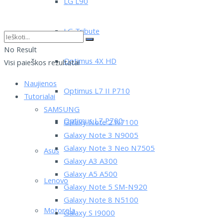
LG L90
LG Tribute
No Result
Optimus 4X HD
Visi paieškos rezultatai
Naujienos
Optimus L7 II P710
Tutorialai
SAMSUNG
Optimus L7 P700
Galaxy Note 2 N7100
Galaxy Note 3 N9005
Galaxy Note 3 Neo N7505
Asus
Galaxy A3 A300
Galaxy A5 A500
Lenovo
Galaxy Note 5 SM-N920
Galaxy Note 8 N5100
Motorola
Galaxy S I9000