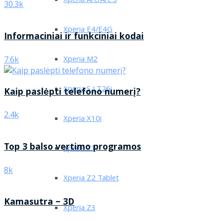
Xperia Arc/Arc S
30.3k
Xperia E4/E4G
Informaciniai ir funkciniai kodai
Xperia M2
7.6k
Xperia S LT26i
Kaip paslėpti telefono numerį?
2.4k
Xperia X10i
Top 3 balso vertimo programos
Xperia Z1
8k
Xperia Z2 Tablet
Kamasutra – 3D
Xperia Z3