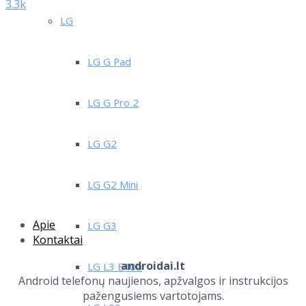
3.3k
LG
LG G Pad
LG G Pro 2
LG G2
LG G2 Mini
Apie
LG G3
Kontaktai
androidai.lt
LG L3 E400
Android telefonų naujienos, apžvalgos ir instrukcijos
pažengusiems vartotojams.