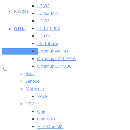
LG G2
Knygos
LG G2 Mini
LG G3
LG L3 E400
D.U.K.
LG L90
LG Tribute
Optimus 4X HD
PRENUMERUOK
Optimus L7 II P710
Optimus L7 P700
Asus
Lenovo
Motorola
RAZR i
HTC
One
One X/X+
HTC One M8