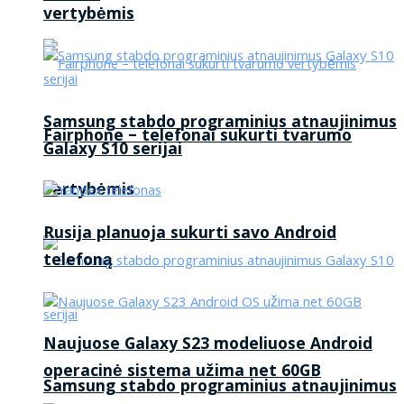
vertybėmis
Samsung stabdo programinius atnaujinimus
Fairphone – telefonai sukurti tvarumo
Galaxy S10 serijai
vertybėmis
Rusija planuoja sukurti savo Android
telefoną
Naujuose Galaxy S23 modeliuose Android
operacinė sistema užima net 60GB
Samsung stabdo programinius atnaujinimus