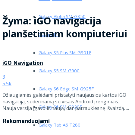
Galaxy Alpha SM-G850
Žyma:
iGO navigacija
planšetiniam kompiuteriui
Galaxy J5
Galaxy S5 Plus SM-G901F
iGO Navigation
Galaxy S5 SM-G900
3
5.5k
Galaxy S6 Edge SM-G925F
Džiaugiamės galėdami pristatyti naujausios kartos iGO
navigaciją, suderinamą su visais Android įrenginiais.
Galaxy S6 SM-G920F
Nauja versija įgavo ir naują, dar patrauklesnę išvaizdą. ...
Rekomenduojami
Galaxy Tab A6 T280