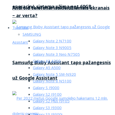
operacinė sistema užima net 60GB
Android telefonai išskleidžiamais ekranais
– ar verta?
Tutorialai
SAMSUNG
Galaxy Note 2 N7100
Galaxy Note 3 N9005
Galaxy Note 3 Neo N7505
Galaxy A3 A300
Samsung Bixby Assistant tapo pažangesnis
Galaxy A5 A500
Galaxy Note 5 SM-N920
už Google Assistant
Galaxy Note 8 N5100
Galaxy S I9000
Galaxy S2 I9100
Galaxy S2 Plus I9105
Galaxy S3 I9300
Galaxy S3 I9300i