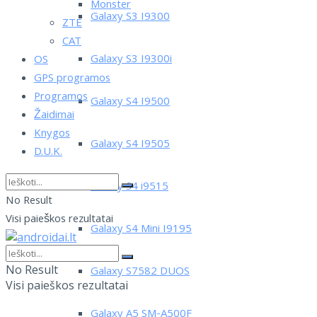
Monster
Galaxy S3 I9300
ZTE
CAT
Galaxy S3 I9300i
OS
GPS programos
Programos
Galaxy S4 I9500
Žaidimai
Knygos
Galaxy S4 I9505
D.U.K.
Galaxy S4 i9515
No Result
Visi paieškos rezultatai
Galaxy S4 Mini I9195
No Result
Galaxy S7582 DUOS
Visi paieškos rezultatai
Galaxy A5 SM-A500F