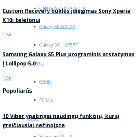
Galaxy A7 SM-A750FN
Custom Recovery būklės įdiegimas Sony Xperia
X10i telefonui
Galaxy S8 G950F
1.5k
Galaxy S8+ G955F
Samsung Galaxy S5 Plus programinis atstatymas
į Lollipop 5.0
HUAWEI
1.5k
G300
Populiarūs
P9 Lite
10 Viber ypatingai naudingų funkcijų, kurių
SONY
greičiausiai nežinojote