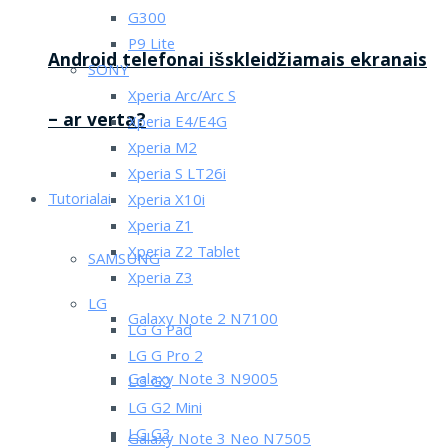
G300
P9 Lite
Android telefonai išskleidžiamais ekranais
SONY
Xperia Arc/Arc S
– ar verta?
Xperia E4/E4G
Xperia M2
Xperia S LT26i
Tutorialai
Xperia X10i
Xperia Z1
Xperia Z2 Tablet
SAMSUNG
Xperia Z3
LG
Galaxy Note 2 N7100
LG G Pad
LG G Pro 2
Galaxy Note 3 N9005
LG G2
LG G2 Mini
LG G3
Galaxy Note 3 Neo N7505