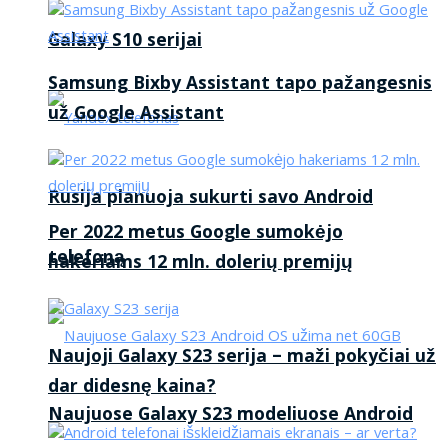
Galaxy S10 serijai
Samsung Bixby Assistant tapo pažangesnis
už Google Assistant
Rusija planuoja sukurti savo Android
Per 2022 metus Google sumokėjo
telefoną
hakeriams 12 mln. dolerių premijų
Naujoji Galaxy S23 serija – maži pokyčiai už
dar didesnę kaina?
Naujuose Galaxy S23 modeliuose Android