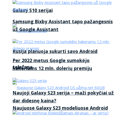
Galaxy S10 serijai
Samsung Bixby Assistant tapo pažangesnis
už Google Assistant
Rusija planuoja sukurti savo Android
Per 2022 metus Google sumokėjo
telefoną
hakeriams 12 mln. dolerių premijų
Naujoji Galaxy S23 serija – maži pokyčiai už
dar didesnę kaina?
Naujuose Galaxy S23 modeliuose Android