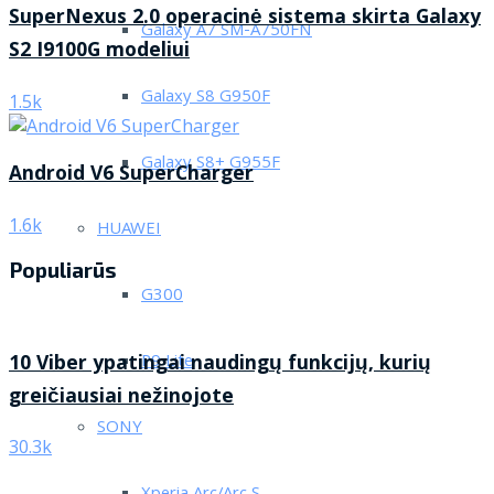
SuperNexus 2.0 operacinė sistema skirta Galaxy
Galaxy A7 SM-A750FN
S2 I9100G modeliui
Galaxy S8 G950F
1.5k
Galaxy S8+ G955F
Android V6 SuperCharger
1.6k
HUAWEI
Populiarūs
G300
10 Viber ypatingai naudingų funkcijų, kurių
P9 Lite
greičiausiai nežinojote
SONY
30.3k