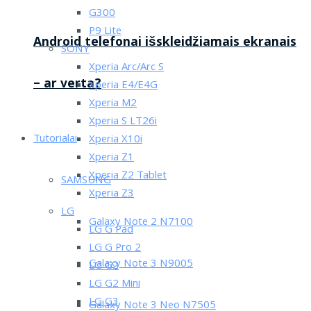
G300
P9 Lite
Android telefonai išskleidžiamais ekranais
SONY
Xperia Arc/Arc S
– ar verta?
Xperia E4/E4G
Xperia M2
Xperia S LT26i
Tutorialai
Xperia X10i
Xperia Z1
Xperia Z2 Tablet
SAMSUNG
Xperia Z3
LG
Galaxy Note 2 N7100
LG G Pad
LG G Pro 2
Galaxy Note 3 N9005
LG G2
LG G2 Mini
LG G3
Galaxy Note 3 Neo N7505