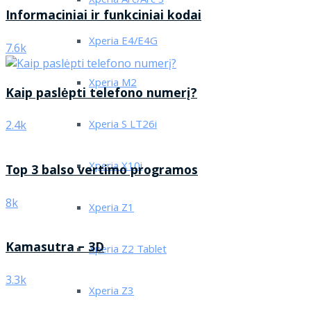
Xperia Arc/Arc S
Informaciniai ir funkciniai kodai
Xperia E4/E4G
7.6k
Xperia M2
Kaip paslėpti telefono numerį?
Xperia S LT26i
2.4k
Xperia X10i
Top 3 balso vertimo programos
8k
Xperia Z1
Kamasutra – 3D
Xperia Z2 Tablet
3.3k
Xperia Z3