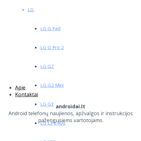
LG
LG G Pad
LG G Pro 2
LG G2
LG G2 Mini
Apie
Kontaktai
LG G3
androidai.lt
Android telefonų naujienos, apžvalgos ir instrukcijos
pažengusiems vartotojams.
LG L3 E400