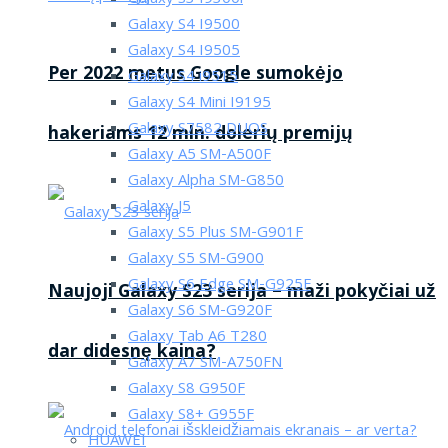
Galaxy S4 I9500
Galaxy S4 I9505
Per 2022 metus Google sumokėjo
Galaxy S4 i9515
Galaxy S4 Mini I9195
Galaxy S7582 DUOS
hakeriams 12 mln. dolerių premijų
Galaxy A5 SM-A500F
Galaxy Alpha SM-G850
Galaxy J5
Galaxy S5 Plus SM-G901F
Galaxy S5 SM-G900
Galaxy S6 Edge SM-G925F
Naujoji Galaxy S23 serija – maži pokyčiai už
Galaxy S6 SM-G920F
Galaxy Tab A6 T280
dar didesnę kaina?
Galaxy A7 SM-A750FN
Galaxy S8 G950F
Galaxy S8+ G955F
HUAWEI