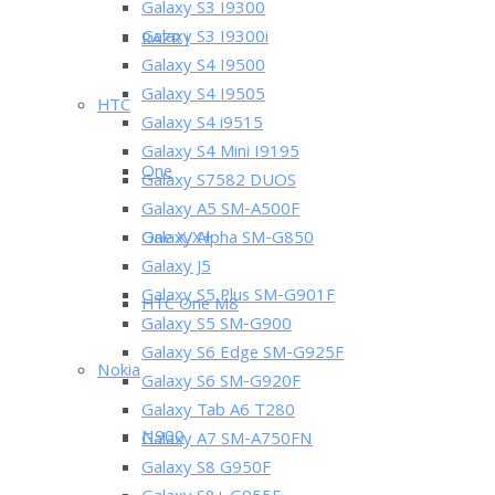
Galaxy S3 I9300
Galaxy S3 I9300i
RAZR i
Galaxy S4 I9500
Galaxy S4 I9505
HTC
Galaxy S4 i9515
Galaxy S4 Mini I9195
One
Galaxy S7582 DUOS
Galaxy A5 SM-A500F
One X/X+
Galaxy Alpha SM-G850
Galaxy J5
Galaxy S5 Plus SM-G901F
HTC One M8
Galaxy S5 SM-G900
Galaxy S6 Edge SM-G925F
Nokia
Galaxy S6 SM-G920F
Galaxy Tab A6 T280
N900
Galaxy A7 SM-A750FN
Galaxy S8 G950F