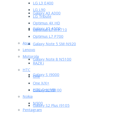
LG L3 E400
LG L90
Galaxy A3 A300
LG Tribute
Optimus 4X HD
Galaxy A5 A500
Optimus L7 II P710
Optimus L7 P700
Asus
Galaxy Note 5 SM-N920
Lenovo
Motorola
Galaxy Note 8 N5100
RAZR i
HTC
Galaxy S I9000
One
One X/X+
HTC One M8
Galaxy S2 I9100
Nokia
N900
Galaxy S2 Plus I9105
Pentagram