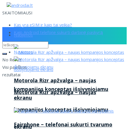
SKAITOMIAUSI
Kas yra eSIM ir kaip tai veikia?
Kaip Android telefone sukurti darbinę paskyrą
Naujienos
Naujienos
No Result
Visi paieškos
rezultatai
Motorola Rizr apžvalga – naujas
kompanijos konceptas išsivyniojamu
Motorola Rizr apžvalga – naujas
ekranu
kompanijos konceptas išsivyniojamu
Fairphone – telefonai sukurti tvarumo
ekranu