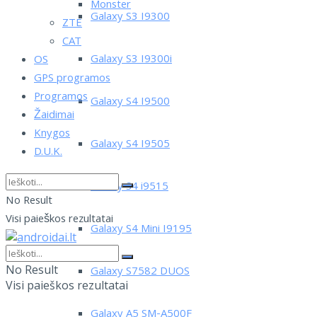
Monster
Galaxy S3 I9300
ZTE
CAT
Galaxy S3 I9300i
OS
GPS programos
Programos
Galaxy S4 I9500
Žaidimai
Knygos
Galaxy S4 I9505
D.U.K.
Galaxy S4 i9515
No Result
Visi paieškos rezultatai
Galaxy S4 Mini I9195
No Result
Galaxy S7582 DUOS
Visi paieškos rezultatai
Galaxy A5 SM-A500F