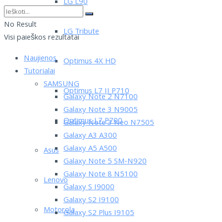
LG L90
No Result
LG Tribute
Visi paieškos rezultatai
Naujienos
Optimus 4X HD
Tutorialai
SAMSUNG
Optimus L7 II P710
Galaxy Note 2 N7100
Galaxy Note 3 N9005
Optimus L7 P700
Galaxy Note 3 Neo N7505
Galaxy A3 A300
Galaxy A5 A500
Asus
Galaxy Note 5 SM-N920
Galaxy Note 8 N5100
Lenovo
Galaxy S I9000
Galaxy S2 I9100
Motorola
Galaxy S2 Plus I9105