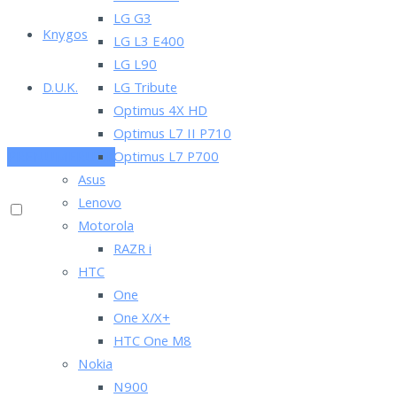
LG G3
Knygos
LG L3 E400
LG L90
D.U.K.
LG Tribute
Optimus 4X HD
Optimus L7 II P710
PRENUMERUOK
Optimus L7 P700
Asus
Lenovo
Motorola
RAZR i
HTC
One
One X/X+
HTC One M8
Nokia
N900