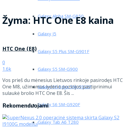
Galaxy Alpha SM-G850
Žyma:
HTC One E8 kaina
Galaxy J5
HTC One (E8)
Galaxy S5 Plus SM-G901F
0
1.6k
Galaxy S5 SM-G900
Vos prieš du mėnesius Lietuvos rinkoje pasirodęs HTC
One M8, užimamos lyderio pozicijos pastiprinimui
Galaxy S6 Edge SM-G925F
sulaukė brolio HTC One E8. Šis ...
Galaxy S6 SM-G920F
Rekomenduojami
Galaxy Tab A6 T280