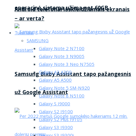
operacinė sistema užima net 60GB
Android telefonai išskleidžiamais ekranais
– ar verta?
Tutorialai
SAMSUNG
Galaxy Note 2 N7100
Galaxy Note 3 N9005
Galaxy Note 3 Neo N7505
Galaxy A3 A300
Samsung Bixby Assistant tapo pažangesnis
Galaxy A5 A500
Galaxy Note 5 SM-N920
už Google Assistant
Galaxy Note 8 N5100
Galaxy S I9000
Galaxy S2 I9100
Galaxy S2 Plus I9105
Galaxy S3 I9300
Galaxy S3 I9300i