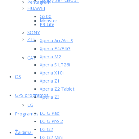
Galaxy S8+ G955F
Pentagram
HUAWEI
G300
Monster
P9 Lite
SONY
ZTE
Xperia Arc/Arc S
Xperia E4/E4G
Xperia M2
CAT
Xperia S LT26i
Xperia X10i
OS
Xperia Z1
Xperia Z2 Tablet
GPS programos
Xperia Z3
LG
LG G Pad
Programos
LG G Pro 2
LG G2
Žaidimai
LG G2 Mini