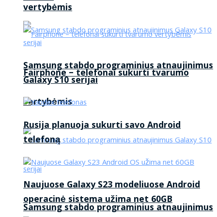
vertybėmis
Samsung stabdo programinius atnaujinimus
Fairphone – telefonai sukurti tvarumo
Galaxy S10 serijai
vertybėmis
Rusija planuoja sukurti savo Android
telefoną
Naujuose Galaxy S23 modeliuose Android
operacinė sistema užima net 60GB
Samsung stabdo programinius atnaujinimus