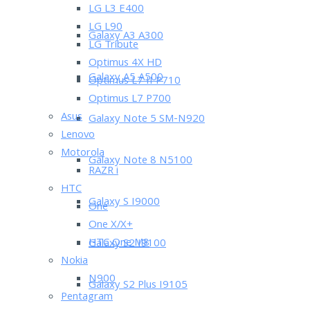
LG L3 E400
LG L90
Galaxy A3 A300
LG Tribute
Optimus 4X HD
Galaxy A5 A500
Optimus L7 II P710
Optimus L7 P700
Asus
Galaxy Note 5 SM-N920
Lenovo
Motorola
Galaxy Note 8 N5100
RAZR i
HTC
Galaxy S I9000
One
One X/X+
HTC One M8
Galaxy S2 I9100
Nokia
N900
Galaxy S2 Plus I9105
Pentagram