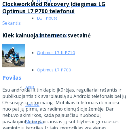
LG L90
ClockworkMod Recovery įdiegimas LG
Optimus L7 P700 telefonui
LG Tribute
Sekantis
Kiek kainuoja interneto svetainė
Optimus 4X HD
Optimus L7 II P710
Optimus L7 P700
Povilas
Asus
Esu androidai.lt tinklapio įkūrėjas, reguliariai rašantis ir
publikuojantis tik svarbiausią su Android telefonais bei jų
OS susijusią informaciją. Mobiliais telefonais domiuosi
Lenovo
nuo pat jų pirmų atsiradimo dienų šioje žemėje. Dar
nebuvo akimirkos, kada pajausčiau nuobodulį
pasakojant apie įvairiausias jų subtilybes ir geriausias
Motorola
gamintojų istorijas. Ir taip, motociklas yra vienas