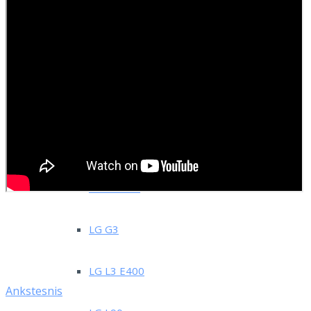
LG
LG G Pad
LG G Pro 2
LG G2
LG G2 Mini
LG G3
LG L3 E400
Ankstesnis