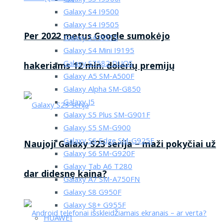
Galaxy S4 I9500
Galaxy S4 I9505
Per 2022 metus Google sumokėjo
Galaxy S4 i9515
Galaxy S4 Mini I9195
Galaxy S7582 DUOS
hakeriams 12 mln. dolerių premijų
Galaxy A5 SM-A500F
Galaxy Alpha SM-G850
Galaxy J5
Galaxy S5 Plus SM-G901F
Galaxy S5 SM-G900
Galaxy S6 Edge SM-G925F
Naujoji Galaxy S23 serija – maži pokyčiai už
Galaxy S6 SM-G920F
Galaxy Tab A6 T280
dar didesnę kaina?
Galaxy A7 SM-A750FN
Galaxy S8 G950F
Galaxy S8+ G955F
HUAWEI