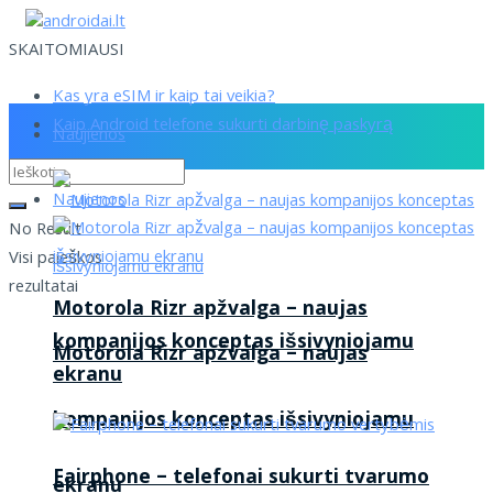
SKAITOMIAUSI
Kas yra eSIM ir kaip tai veikia?
Kaip Android telefone sukurti darbinę paskyrą
Naujienos
Naujienos
No Result
Visi paieškos
rezultatai
Motorola Rizr apžvalga – naujas
kompanijos konceptas išsivyniojamu
Motorola Rizr apžvalga – naujas
ekranu
kompanijos konceptas išsivyniojamu
Fairphone – telefonai sukurti tvarumo
ekranu