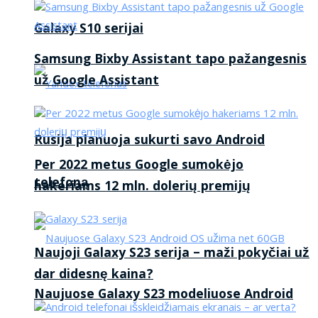
Galaxy S10 serijai
Samsung Bixby Assistant tapo pažangesnis
už Google Assistant
Rusija planuoja sukurti savo Android
Per 2022 metus Google sumokėjo
telefoną
hakeriams 12 mln. dolerių premijų
Naujoji Galaxy S23 serija – maži pokyčiai už
dar didesnę kaina?
Naujuose Galaxy S23 modeliuose Android