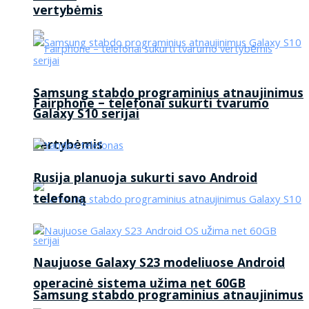
vertybėmis
Samsung stabdo programinius atnaujinimus
Fairphone – telefonai sukurti tvarumo
Galaxy S10 serijai
vertybėmis
Rusija planuoja sukurti savo Android
telefoną
Naujuose Galaxy S23 modeliuose Android
operacinė sistema užima net 60GB
Samsung stabdo programinius atnaujinimus