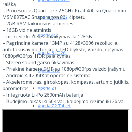
Xperia Arc/Arc S
raišką
– Procesorius Quad-core 2.5GHz Krait 400 su Qualcomm
MSM8975AC Snapdragon 801 čipsetu
Xperia E4/E4G
– 2GB RAM laikinosios atminties
– 16GB vidinė atmintis
Xperia M2
– microSD kortelės palaikymas iki 128GB
– Pagrindinė kamera 13MP su 4128×3096 rezoliucija,
autofokusavimo funkcija, LED blykste; Vaizdo įrašymas
Xperia S LT26i
1080p@30fps, HDR palaikymas
– Stereo sound garso fiksavimas
– Priekinė kamera 5MP su 1080p@30fps vaizdo įrašymu
Xperia X10i
– Android 4.4.2 KitKat operacinė sistema
– Akselerometras, giroskopas, kompasas, artumo jutiklis,
Xperia Z1
barometras
– Integruota Li-Po 2600mAh baterija
– Budėjimo laikas iki 504 val., kalbėjimo rėžime iki 26 val.
Xperia Z2 Tablet
Xperia Z3