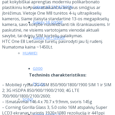
pat kokybiškai aprengtas moderniu polikarbonato
Galaxy A7 SM-A750FN
plastikiniu korpusu atlaikančiu lengvus smūgius ar
įbrėžimus. Vietoje One M8 turėtos 4-ių ultrapikselių
kameros, šiame įtaisyta standartinė 13-os megapikselių
Galaxy S8 G950F
kamera, savo kokybe nusileidžianti tik išrankiausiems. Ir
paskutinė, ne visiems vartotojams vienodai aktuali
savybė, tai dviejų SIM kortelių palaikymas.
Galaxy S8+ G955F
HTC One E8 Lietuvoje turėtų pasirodyti jau šį rudenį.
Numatoma kaina ~1450Lt.
HUAWEI
G300
Techninės charakteristikos:
P9 Lite
– Mobilieji ryšiai 2G GSM 850/900/1800/1900 SIM 1 ir SIM
2; 3G HSDPA 850/900/1900/2100; 4G LTE
700/900/1800/2100/2600;
SONY
– Išmatavimai 146.4 x 70.7 x 9.9mm, svoris 145g
– Corning Gorilla Glass 3, 5.0 colio 16M atspalvių Super
LCD3 ekranas turintis 1920×1080 rezoliuciją ir 441ppi