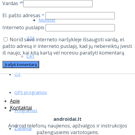
Pentagram
Vardas
*
El. pašto adresas
*
Monster
Interneto puslapis
ZTE
Noriu savo interneto naršyklėje išsaugoti vardą, el.
pašto adresą ir interneto puslapį, kad jų nebereiktų įvesti
iš naujo, kai kitą kartą vėl norėsiu parašyti komentarą.
CAT
OS
GPS programos
Apie
Kontaktai
Programos
androidai.lt
Android telefonų naujienos, apžvalgos ir instrukcijos
Žaidimai
pažengusiems vartotojams.