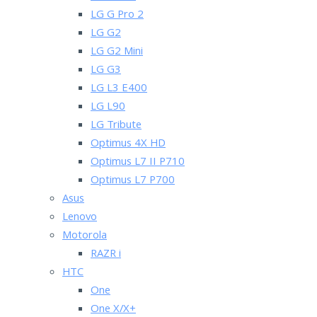
LG G Pro 2
LG G2
LG G2 Mini
LG G3
LG L3 E400
LG L90
LG Tribute
Optimus 4X HD
Optimus L7 II P710
Optimus L7 P700
Asus
Lenovo
Motorola
RAZR i
HTC
One
One X/X+