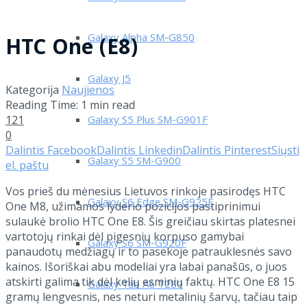
Galaxy Alpha SM-G850
HTC One (E8)
Galaxy J5
Kategorija
Naujienos
Reading Time: 1 min read
121
Galaxy S5 Plus SM-G901F
0
Dalintis Facebook
Dalintis Linkedin
Dalintis Pinterest
Siųsti
Galaxy S5 SM-G900
el. paštu
Vos prieš du mėnesius Lietuvos rinkoje pasirodęs HTC
Galaxy S6 Edge SM-G925F
One M8, užimamos lyderio pozicijos pastiprinimui
sulaukė brolio HTC One E8. Šis greičiau skirtas platesnei
vartotojų rinkai dėl pigesnių korpuso gamybai
Galaxy S6 SM-G920F
panaudotų medžiagų ir to pasekoje patrauklesnės savo
kainos. Išoriškai abu modeliai yra labai panašūs, o juos
atskirti galima tik dėl kelių esminių faktų.
HTC One E8 15
Galaxy Tab A6 T280
gramų lengvesnis, nes neturi metalinių šarvų, tačiau taip