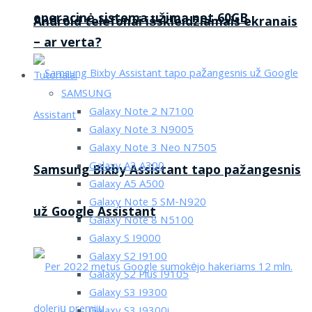
operacinė sistema užima net 60GB
Android telefonai išskleidžiamais ekranais
– ar verta?
Tutorialai
SAMSUNG
Galaxy Note 2 N7100
Galaxy Note 3 N9005
Galaxy Note 3 Neo N7505
Galaxy A3 A300
Samsung Bixby Assistant tapo pažangesnis
Galaxy A5 A500
Galaxy Note 5 SM-N920
už Google Assistant
Galaxy Note 8 N5100
Galaxy S I9000
Galaxy S2 I9100
Galaxy S2 Plus I9105
Galaxy S3 I9300
Galaxy S3 I9300i