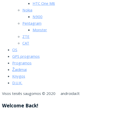
HTC One M8
Nokia
N900
Pentagram
Monster
ZTE
CAT
OS
GPS programos
Programos
Žaidimai
Knygos
D.U.K.
Visos teisės saugomos © 2020 androidai.lt
Welcome Back!