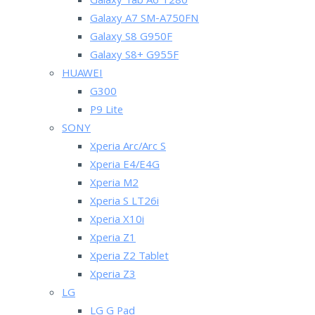
Galaxy Tab A6 T280
Galaxy A7 SM-A750FN
Galaxy S8 G950F
Galaxy S8+ G955F
HUAWEI
G300
P9 Lite
SONY
Xperia Arc/Arc S
Xperia E4/E4G
Xperia M2
Xperia S LT26i
Xperia X10i
Xperia Z1
Xperia Z2 Tablet
Xperia Z3
LG
LG G Pad