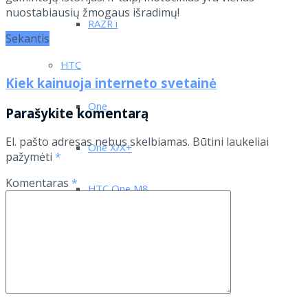
nuostabiausių žmogaus išradimų!
RAZR i
Sekantis
HTC
Kiek kainuoja interneto svetainė
One
Parašykite komentarą
El. pašto adresas nebus skelbiamas.
Būtini laukeliai
One X/X+
pažymėti
*
Komentaras
*
HTC One M8
Nokia
N900