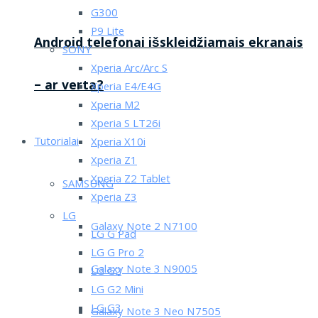
G300
P9 Lite
Android telefonai išskleidžiamais ekranais
SONY
Xperia Arc/Arc S
– ar verta?
Xperia E4/E4G
Xperia M2
Xperia S LT26i
Tutorialai
Xperia X10i
Xperia Z1
Xperia Z2 Tablet
SAMSUNG
Xperia Z3
LG
Galaxy Note 2 N7100
LG G Pad
LG G Pro 2
Galaxy Note 3 N9005
LG G2
LG G2 Mini
LG G3
Galaxy Note 3 Neo N7505