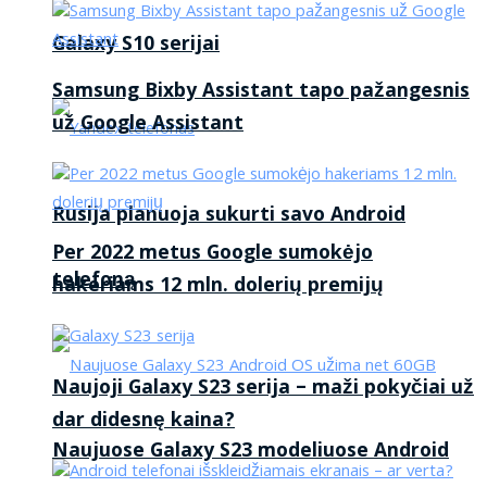
Galaxy S10 serijai
Samsung Bixby Assistant tapo pažangesnis
už Google Assistant
Rusija planuoja sukurti savo Android
Per 2022 metus Google sumokėjo
telefoną
hakeriams 12 mln. dolerių premijų
Naujoji Galaxy S23 serija – maži pokyčiai už
dar didesnę kaina?
Naujuose Galaxy S23 modeliuose Android