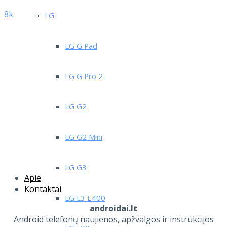
8k
LG
LG G Pad
LG G Pro 2
LG G2
LG G2 Mini
LG G3
Apie
Kontaktai
LG L3 E400
androidai.lt
Android telefonų naujienos, apžvalgos ir instrukcijos