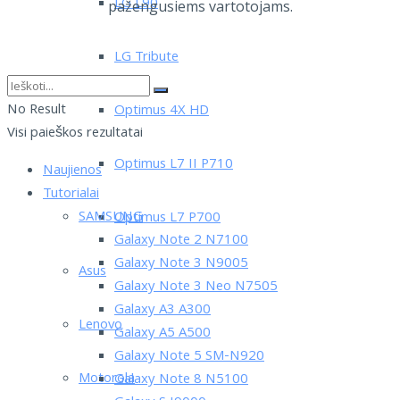
LG L90
pažengusiems vartotojams.
LG Tribute
No Result
Optimus 4X HD
Visi paieškos rezultatai
Optimus L7 II P710
Naujienos
Tutorialai
SAMSUNG
Optimus L7 P700
Galaxy Note 2 N7100
Galaxy Note 3 N9005
Asus
Galaxy Note 3 Neo N7505
Galaxy A3 A300
Lenovo
Galaxy A5 A500
Galaxy Note 5 SM-N920
Motorola
Galaxy Note 8 N5100