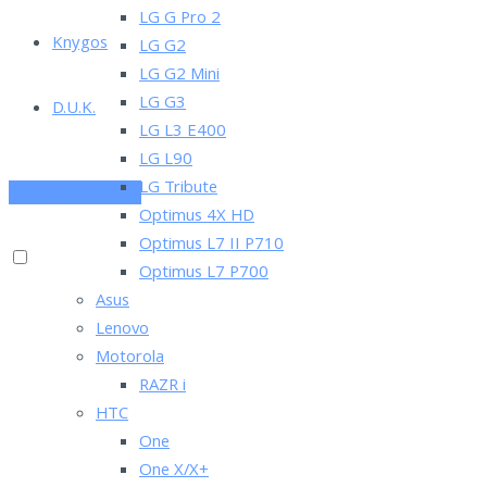
LG G Pro 2
Knygos
LG G2
LG G2 Mini
LG G3
D.U.K.
LG L3 E400
LG L90
LG Tribute
PRENUMERUOK
Optimus 4X HD
Optimus L7 II P710
Optimus L7 P700
Asus
Lenovo
Motorola
RAZR i
HTC
One
One X/X+