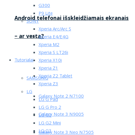
G300
P9 Lite
Android telefonai išskleidžiamais ekranais
SONY
Xperia Arc/Arc S
– ar verta?
Xperia E4/E4G
Xperia M2
Xperia S LT26i
Tutorialai
Xperia X10i
Xperia Z1
Xperia Z2 Tablet
SAMSUNG
Xperia Z3
LG
Galaxy Note 2 N7100
LG G Pad
LG G Pro 2
Galaxy Note 3 N9005
LG G2
LG G2 Mini
LG G3
Galaxy Note 3 Neo N7505