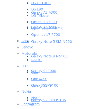
LG L3 E400
LG L90
Galaxy A3 A300
LG Tribute
Optimus 4X HD
Galaxy A5 A500
Optimus L7 II P710
Optimus L7 P700
Asus
Galaxy Note 5 SM-N920
Lenovo
Motorola
Galaxy Note 8 N5100
RAZR i
HTC
Galaxy S I9000
One
One X/X+
HTC One M8
Galaxy S2 I9100
Nokia
N900
Galaxy S2 Plus I9105
Pentagram