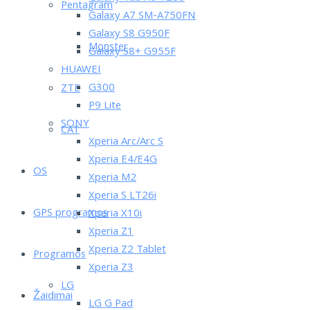
Pentagram
Galaxy A7 SM-A750FN
Galaxy S8 G950F
Monster
Galaxy S8+ G955F
HUAWEI
G300
ZTE
P9 Lite
SONY
CAT
Xperia Arc/Arc S
Xperia E4/E4G
OS
Xperia M2
Xperia S LT26i
GPS programos
Xperia X10i
Xperia Z1
Xperia Z2 Tablet
Programos
Xperia Z3
LG
Žaidimai
LG G Pad