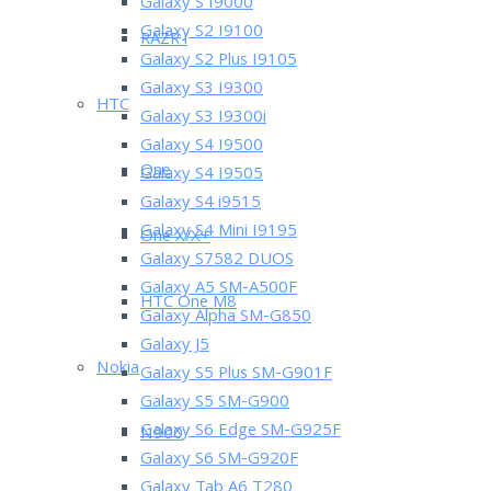
Galaxy S I9000
Galaxy S2 I9100
RAZR i
Galaxy S2 Plus I9105
Galaxy S3 I9300
HTC
Galaxy S3 I9300i
Galaxy S4 I9500
One
Galaxy S4 I9505
Galaxy S4 i9515
Galaxy S4 Mini I9195
One X/X+
Galaxy S7582 DUOS
Galaxy A5 SM-A500F
HTC One M8
Galaxy Alpha SM-G850
Galaxy J5
Nokia
Galaxy S5 Plus SM-G901F
Galaxy S5 SM-G900
Galaxy S6 Edge SM-G925F
N900
Galaxy S6 SM-G920F
Galaxy Tab A6 T280