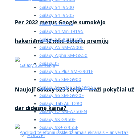
Galaxy S4 I9500
Galaxy S4 I9505
Per 2022 metus Google sumokėjo
Galaxy S4 i9515
Galaxy S4 Mini I9195
Galaxy S7582 DUOS
hakeriams 12 mln. dolerių premijų
Galaxy A5 SM-A500F
Galaxy Alpha SM-G850
Galaxy J5
Galaxy S5 Plus SM-G901F
Galaxy S5 SM-G900
Galaxy S6 Edge SM-G925F
Naujoji Galaxy S23 serija – maži pokyčiai už
Galaxy S6 SM-G920F
Galaxy Tab A6 T280
dar didesnę kaina?
Galaxy A7 SM-A750FN
Galaxy S8 G950F
Galaxy S8+ G955F
HUAWEI