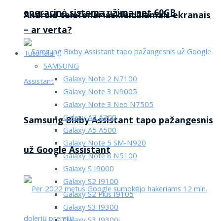
operacinė sistema užima net 60GB
Android telefonai išskleidžiamais ekranais
– ar verta?
Tutorialai
SAMSUNG
Galaxy Note 2 N7100
Galaxy Note 3 N9005
Galaxy Note 3 Neo N7505
Galaxy A3 A300
Samsung Bixby Assistant tapo pažangesnis
Galaxy A5 A500
Galaxy Note 5 SM-N920
už Google Assistant
Galaxy Note 8 N5100
Galaxy S I9000
Galaxy S2 I9100
Galaxy S2 Plus I9105
Galaxy S3 I9300
Galaxy S3 I9300i