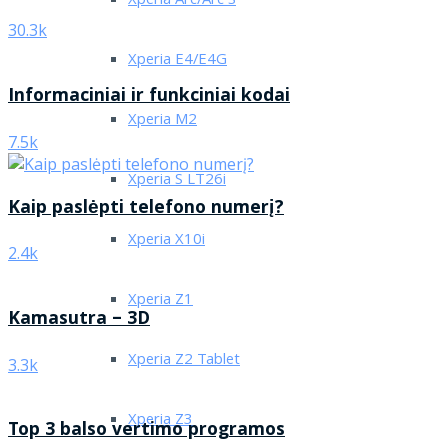
Xperia Arc/Arc S
30.3k
Xperia E4/E4G
Informaciniai ir funkciniai kodai
Xperia M2
7.5k
Xperia S LT26i
Kaip paslėpti telefono numerį?
Xperia X10i
2.4k
Xperia Z1
Kamasutra – 3D
Xperia Z2 Tablet
3.3k
Xperia Z3
Top 3 balso vertimo programos