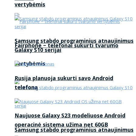
vertybėmis
Samsung stabdo programinius atnaujinimus
Fairphone – telefonai sukurti tvarumo
Galaxy S10 serijai
vertybėmis
Rusija planuoja sukurti savo Android
telefoną
Naujuose Galaxy S23 modeliuose Android
operacinė sistema užima net 60GB
Samsung stabdo programinius atnaujinimus