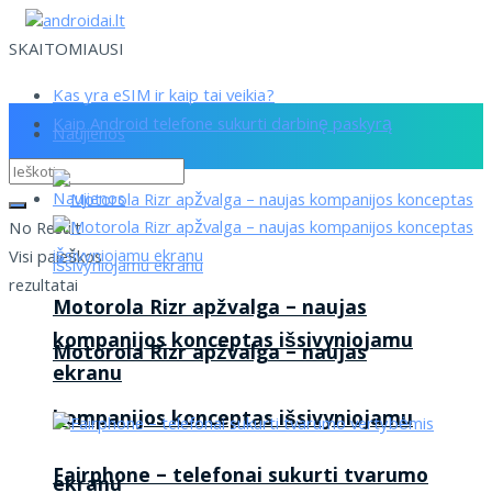
SKAITOMIAUSI
Kas yra eSIM ir kaip tai veikia?
Kaip Android telefone sukurti darbinę paskyrą
Naujienos
Naujienos
No Result
Visi paieškos
rezultatai
Motorola Rizr apžvalga – naujas
kompanijos konceptas išsivyniojamu
Motorola Rizr apžvalga – naujas
ekranu
kompanijos konceptas išsivyniojamu
Fairphone – telefonai sukurti tvarumo
ekranu