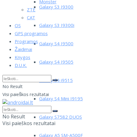
Monster
Galaxy S3 I9300
ZTE
CAT
Galaxy S3 I9300i
OS
GPS programos
Programos
Galaxy S4 I9500
Žaidimai
Knygos
Galaxy S4 I9505
D.U.K.
Galaxy S4 i9515
No Result
Visi paieškos rezultatai
Galaxy S4 Mini I9195
No Result
Galaxy S7582 DUOS
Visi paieškos rezultatai
Galaxy A5 SM-A500F