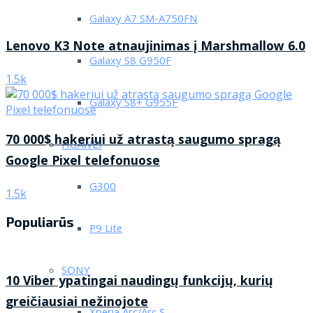
Galaxy A7 SM-A750FN
Lenovo K3 Note atnaujinimas į Marshmallow 6.0
Galaxy S8 G950F
1.5k
Galaxy S8+ G955F
70 000$ hakeriui už atrastą saugumo spragą
HUAWEI
Google Pixel telefonuose
G300
1.5k
Populiarūs
P9 Lite
SONY
10 Viber ypatingai naudingų funkcijų, kurių
greičiausiai nežinojote