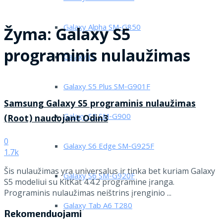
Galaxy Alpha SM-G850
Žyma:
Galaxy S5
programinis nulaužimas
Galaxy J5
Galaxy S5 Plus SM-G901F
Samsung Galaxy S5 programinis nulaužimas
Galaxy S5 SM-G900
(Root) naudojant Odin3
0
Galaxy S6 Edge SM-G925F
1.7k
Šis nulaužimas yra universalus ir tinka bet kuriam Galaxy
Galaxy S6 SM-G920F
S5 modeliui su KitKat 4.4.2 programine įranga.
Programinis nulaužimas neištrins įrenginio ...
Galaxy Tab A6 T280
Rekomenduojami