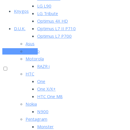
LG L90
Knygos
LG Tribute
Optimus 4X HD
D.U.K.
Optimus L7 II P710
Optimus L7 P700
Asus
PRENUMERUOK
Lenovo
Motorola
RAZR i
HTC
One
One X/X+
HTC One M8
Nokia
N900
Pentagram
Monster