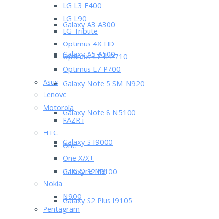
LG L3 E400
LG L90
Galaxy A3 A300
LG Tribute
Optimus 4X HD
Galaxy A5 A500
Optimus L7 II P710
Optimus L7 P700
Asus
Galaxy Note 5 SM-N920
Lenovo
Motorola
Galaxy Note 8 N5100
RAZR i
HTC
Galaxy S I9000
One
One X/X+
HTC One M8
Galaxy S2 I9100
Nokia
N900
Galaxy S2 Plus I9105
Pentagram