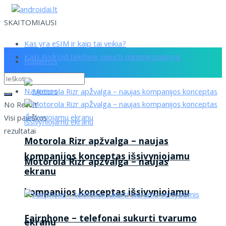
SKAITOMIAUSI
Kas yra eSIM ir kaip tai veikia?
Kaip Android telefone sukurti darbinę paskyrą
Naujienos
Naujienos
No Result
Visi paieškos
rezultatai
Motorola Rizr apžvalga – naujas
kompanijos konceptas išsivyniojamu
Motorola Rizr apžvalga – naujas
ekranu
kompanijos konceptas išsivyniojamu
Fairphone – telefonai sukurti tvarumo
ekranu