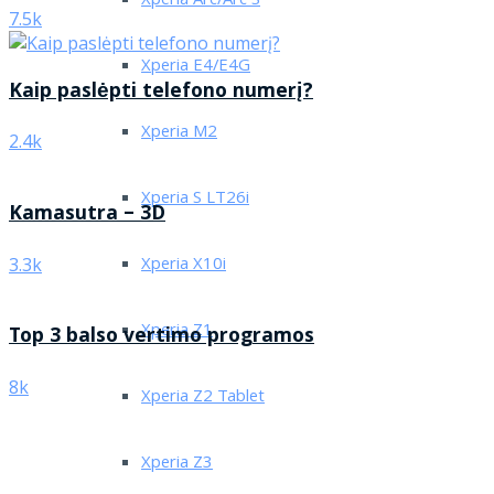
Xperia Arc/Arc S
7.5k
Xperia E4/E4G
Kaip paslėpti telefono numerį?
Xperia M2
2.4k
Xperia S LT26i
Kamasutra – 3D
Xperia X10i
3.3k
Xperia Z1
Top 3 balso vertimo programos
8k
Xperia Z2 Tablet
Xperia Z3