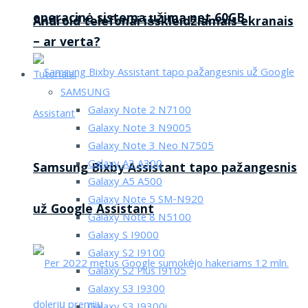
operacinė sistema užima net 60GB
Android telefonai išskleidžiamais ekranais
– ar verta?
Tutorialai
SAMSUNG
Galaxy Note 2 N7100
Galaxy Note 3 N9005
Galaxy Note 3 Neo N7505
Galaxy A3 A300
Samsung Bixby Assistant tapo pažangesnis
Galaxy A5 A500
Galaxy Note 5 SM-N920
už Google Assistant
Galaxy Note 8 N5100
Galaxy S I9000
Galaxy S2 I9100
Galaxy S2 Plus I9105
Galaxy S3 I9300
Galaxy S3 I9300i