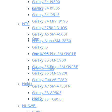
Galaxy S4 I9500
Galaxy S4 I9505
RAZR i
Galaxy S4 i9515
Galaxy S4 Mini I9195
HTC
Galaxy S7582 DUOS
Galaxy A5 SM-A500F
One
Galaxy Alpha SM-G850
Galaxy J5
One X/X+
Galaxy S5 Plus SM-G901F
Galaxy S5 SM-G900
Galaxy S6 Edge SM-G925F
HTC One M8
Galaxy S6 SM-G920F
Galaxy Tab A6 T280
Nokia
Galaxy A7 SM-A750FN
Galaxy S8 G950F
N900
Galaxy S8+ G955F
HUAWEI