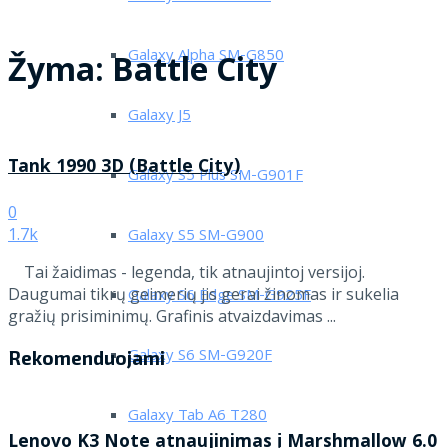
Galaxy Alpha SM-G850
Žyma:
Battle City
Galaxy J5
Tank 1990 3D (Battle City)
Galaxy S5 Plus SM-G901F
0
1.7k
Galaxy S5 SM-G900
Tai žaidimas - legenda, tik atnaujintoj versijoj.
Daugumai tikrų geimerių jis gerai žinomas ir sukelia
Galaxy S6 Edge SM-G925F
gražių prisiminimų. Grafinis atvaizdavimas ...
Galaxy S6 SM-G920F
Rekomenduojami
Galaxy Tab A6 T280
Lenovo K3 Note atnaujinimas į Marshmallow 6.0