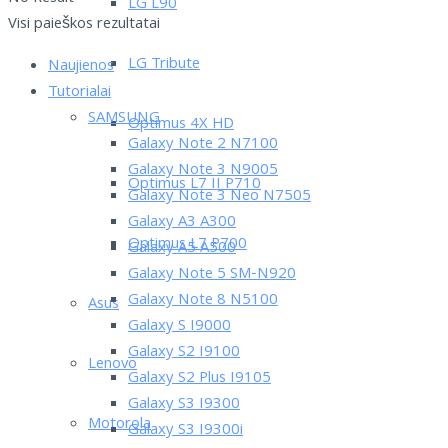
LG L90
Visi paieškos rezultatai
LG Tribute
Naujienos
Tutorialai
SAMSUNG
Optimus 4X HD
Galaxy Note 2 N7100
Galaxy Note 3 N9005
Optimus L7 II P710
Galaxy Note 3 Neo N7505
Galaxy A3 A300
Optimus L7 P700
Galaxy A5 A500
Galaxy Note 5 SM-N920
Galaxy Note 8 N5100
Asus
Galaxy S I9000
Galaxy S2 I9100
Lenovo
Galaxy S2 Plus I9105
Galaxy S3 I9300
Motorola
Galaxy S3 I9300i