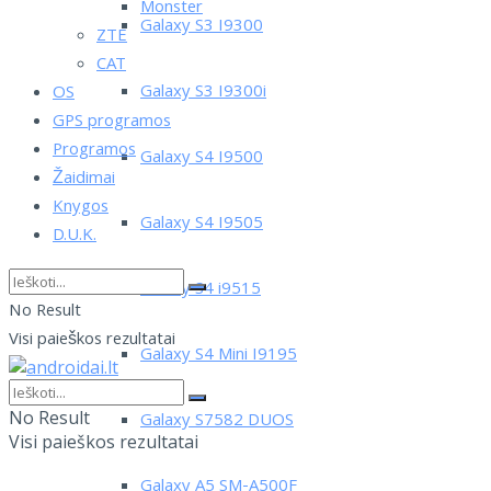
Monster
Galaxy S3 I9300
ZTE
CAT
Galaxy S3 I9300i
OS
GPS programos
Programos
Galaxy S4 I9500
Žaidimai
Knygos
Galaxy S4 I9505
D.U.K.
Galaxy S4 i9515
No Result
Visi paieškos rezultatai
Galaxy S4 Mini I9195
No Result
Galaxy S7582 DUOS
Visi paieškos rezultatai
Galaxy A5 SM-A500F