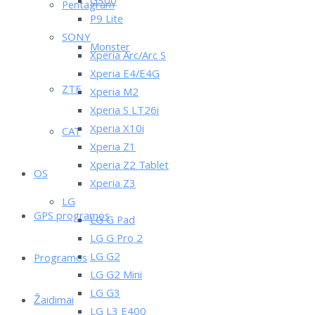
G300
Pentagram
P9 Lite
SONY
Monster
Xperia Arc/Arc S
Xperia E4/E4G
ZTE
Xperia M2
Xperia S LT26i
Xperia X10i
CAT
Xperia Z1
Xperia Z2 Tablet
OS
Xperia Z3
LG
GPS programos
LG G Pad
LG G Pro 2
LG G2
Programos
LG G2 Mini
LG G3
Žaidimai
LG L3 E400