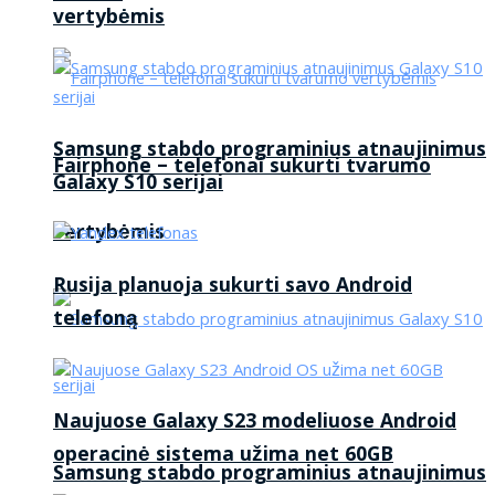
vertybėmis
Samsung stabdo programinius atnaujinimus
Fairphone – telefonai sukurti tvarumo
Galaxy S10 serijai
vertybėmis
Rusija planuoja sukurti savo Android
telefoną
Naujuose Galaxy S23 modeliuose Android
operacinė sistema užima net 60GB
Samsung stabdo programinius atnaujinimus