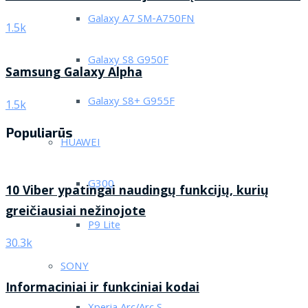
Galaxy A7 SM-A750FN
1.5k
Galaxy S8 G950F
Samsung Galaxy Alpha
Galaxy S8+ G955F
1.5k
Populiarūs
HUAWEI
G300
10 Viber ypatingai naudingų funkcijų, kurių
greičiausiai nežinojote
P9 Lite
30.3k
SONY
Informaciniai ir funkciniai kodai