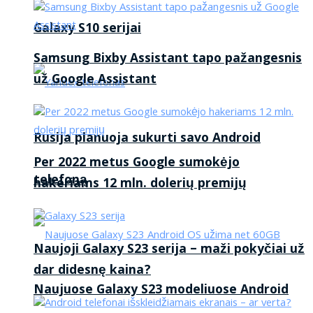
Galaxy S10 serijai
Samsung Bixby Assistant tapo pažangesnis
už Google Assistant
Rusija planuoja sukurti savo Android
Per 2022 metus Google sumokėjo
telefoną
hakeriams 12 mln. dolerių premijų
Naujoji Galaxy S23 serija – maži pokyčiai už
dar didesnę kaina?
Naujuose Galaxy S23 modeliuose Android