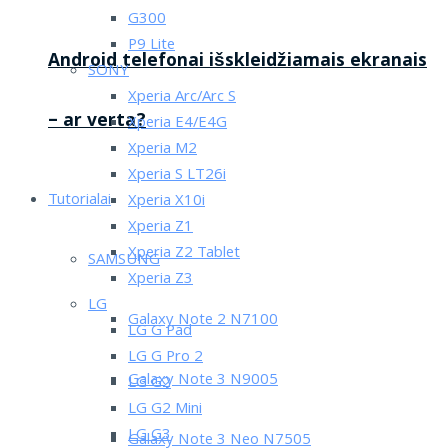
G300
P9 Lite
Android telefonai išskleidžiamais ekranais
SONY
Xperia Arc/Arc S
– ar verta?
Xperia E4/E4G
Xperia M2
Xperia S LT26i
Tutorialai
Xperia X10i
Xperia Z1
Xperia Z2 Tablet
SAMSUNG
Xperia Z3
LG
Galaxy Note 2 N7100
LG G Pad
LG G Pro 2
Galaxy Note 3 N9005
LG G2
LG G2 Mini
LG G3
Galaxy Note 3 Neo N7505