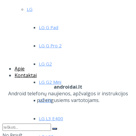
LG
LG G Pad
LG G Pro 2
LG G2
Apie
Kontaktai
LG G2 Mini
androidai.lt
Android telefonų naujienos, apžvalgos ir instrukcijos
pažengusiems vartotojams.
LG G3
LG L3 E400
No Result