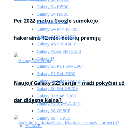
Galaxy S4 I9500
Galaxy S4 I9505
Per 2022 metus Google sumokėjo
Galaxy S4 i9515
Galaxy S4 Mini I9195
Galaxy S7582 DUOS
hakeriams 12 mln. dolerių premijų
Galaxy A5 SM-A500F
Galaxy Alpha SM-G850
Galaxy J5
Galaxy S5 Plus SM-G901F
Galaxy S5 SM-G900
Galaxy S6 Edge SM-G925F
Naujoji Galaxy S23 serija – maži pokyčiai už
Galaxy S6 SM-G920F
Galaxy Tab A6 T280
dar didesnę kaina?
Galaxy A7 SM-A750FN
Galaxy S8 G950F
Galaxy S8+ G955F
HUAWEI