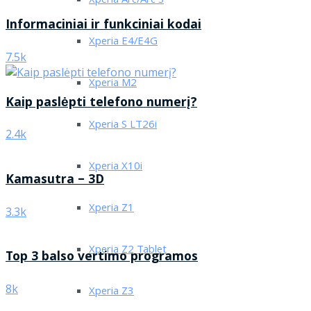
Xperia Arc/Arc S
Informaciniai ir funkciniai kodai
Xperia E4/E4G
7.5k
Xperia M2
Kaip paslėpti telefono numerį?
Xperia S LT26i
2.4k
Xperia X10i
Kamasutra – 3D
Xperia Z1
3.3k
Xperia Z2 Tablet
Top 3 balso vertimo programos
8k
Xperia Z3