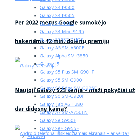
Galaxy S4 I9500
Galaxy S4 I9505
Per 2022 metus Google sumokėjo
Galaxy S4 i9515
Galaxy S4 Mini I9195
Galaxy S7582 DUOS
hakeriams 12 mln. dolerių premijų
Galaxy A5 SM-A500F
Galaxy Alpha SM-G850
Galaxy J5
Galaxy S5 Plus SM-G901F
Galaxy S5 SM-G900
Galaxy S6 Edge SM-G925F
Naujoji Galaxy S23 serija – maži pokyčiai už
Galaxy S6 SM-G920F
Galaxy Tab A6 T280
dar didesnę kaina?
Galaxy A7 SM-A750FN
Galaxy S8 G950F
Galaxy S8+ G955F
HUAWEI