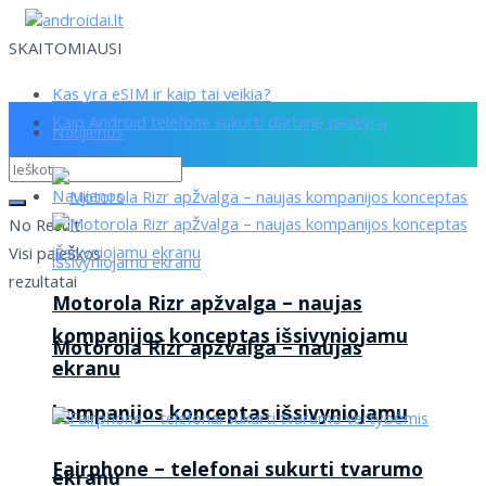
SKAITOMIAUSI
Kas yra eSIM ir kaip tai veikia?
Kaip Android telefone sukurti darbinę paskyrą
Naujienos
Naujienos
No Result
Visi paieškos
rezultatai
Motorola Rizr apžvalga – naujas
kompanijos konceptas išsivyniojamu
Motorola Rizr apžvalga – naujas
ekranu
kompanijos konceptas išsivyniojamu
Fairphone – telefonai sukurti tvarumo
ekranu