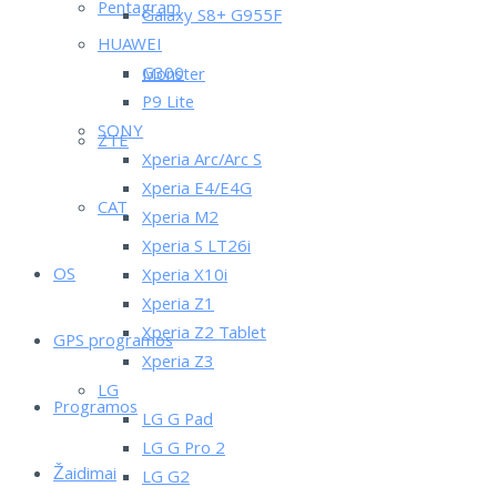
Pentagram
Galaxy S8+ G955F
HUAWEI
G300
Monster
P9 Lite
SONY
ZTE
Xperia Arc/Arc S
Xperia E4/E4G
CAT
Xperia M2
Xperia S LT26i
OS
Xperia X10i
Xperia Z1
Xperia Z2 Tablet
GPS programos
Xperia Z3
LG
Programos
LG G Pad
LG G Pro 2
Žaidimai
LG G2