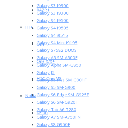
Galaxy S3 I9300
RAZR i
Galaxy S3 I9300i
Galaxy S4 I9500
HTC
Galaxy S4 I9505
Galaxy S4 i9515
Galaxy S4 Mini I9195
One
Galaxy S7582 DUOS
Galaxy A5 SM-A500F
One X/X+
Galaxy Alpha SM-G850
Galaxy J5
HTC One M8
Galaxy S5 Plus SM-G901F
Galaxy S5 SM-G900
Galaxy S6 Edge SM-G925F
Nokia
Galaxy S6 SM-G920F
Galaxy Tab A6 T280
N900
Galaxy A7 SM-A750FN
Galaxy S8 G950F