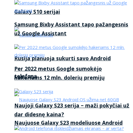
Galaxy S10 serijai
Samsung Bixby Assistant tapo pažangesnis
už Google Assistant
Rusija planuoja sukurti savo Android
Per 2022 metus Google sumokėjo
telefoną
hakeriams 12 mln. dolerių premijų
Naujoji Galaxy S23 serija – maži pokyčiai už
dar didesnę kaina?
Naujuose Galaxy S23 modeliuose Android