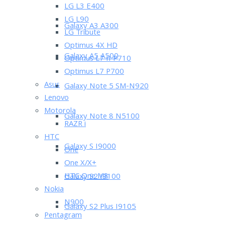
LG L3 E400
LG L90
Galaxy A3 A300
LG Tribute
Optimus 4X HD
Galaxy A5 A500
Optimus L7 II P710
Optimus L7 P700
Asus
Galaxy Note 5 SM-N920
Lenovo
Motorola
Galaxy Note 8 N5100
RAZR i
HTC
Galaxy S I9000
One
One X/X+
HTC One M8
Galaxy S2 I9100
Nokia
N900
Galaxy S2 Plus I9105
Pentagram