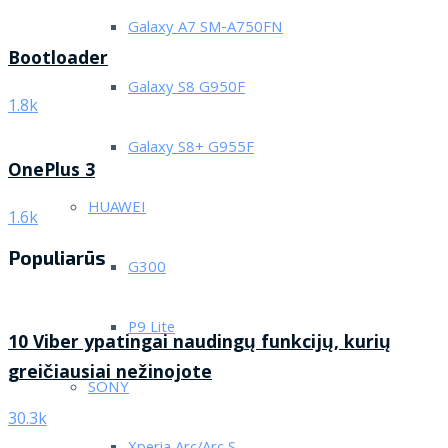
Galaxy A7 SM-A750FN
Bootloader
Galaxy S8 G950F
1.8k
Galaxy S8+ G955F
OnePlus 3
HUAWEI
1.6k
Populiarūs
G300
P9 Lite
10 Viber ypatingai naudingų funkcijų, kurių
greičiausiai nežinojote
SONY
30.3k