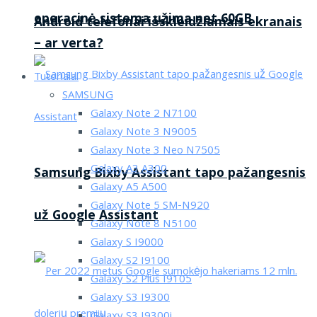
operacinė sistema užima net 60GB
Android telefonai išskleidžiamais ekranais
– ar verta?
Tutorialai
SAMSUNG
Galaxy Note 2 N7100
Galaxy Note 3 N9005
Galaxy Note 3 Neo N7505
Galaxy A3 A300
Samsung Bixby Assistant tapo pažangesnis
Galaxy A5 A500
Galaxy Note 5 SM-N920
už Google Assistant
Galaxy Note 8 N5100
Galaxy S I9000
Galaxy S2 I9100
Galaxy S2 Plus I9105
Galaxy S3 I9300
Galaxy S3 I9300i