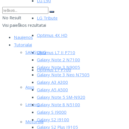
LG L90
No Result
LG Tribute
Visi paieškos rezultatai
Optimus 4X HD
Naujienos
Tutorialai
SAMSUNG
Optimus L7 II P710
Galaxy Note 2 N7100
Galaxy Note 3 N9005
Optimus L7 P700
Galaxy Note 3 Neo N7505
Galaxy A3 A300
Asus
Galaxy A5 A500
Galaxy Note 5 SM-N920
Lenovo
Galaxy Note 8 N5100
Galaxy S I9000
Galaxy S2 I9100
Motorola
Galaxy S2 Plus I9105