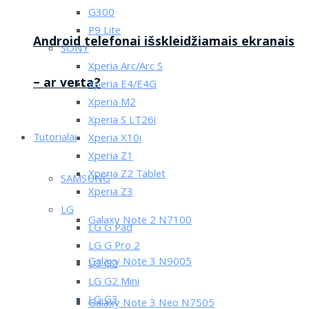
G300
P9 Lite
Android telefonai išskleidžiamais ekranais
SONY
Xperia Arc/Arc S
– ar verta?
Xperia E4/E4G
Xperia M2
Xperia S LT26i
Tutorialai
Xperia X10i
Xperia Z1
Xperia Z2 Tablet
SAMSUNG
Xperia Z3
LG
Galaxy Note 2 N7100
LG G Pad
LG G Pro 2
Galaxy Note 3 N9005
LG G2
LG G2 Mini
LG G3
Galaxy Note 3 Neo N7505