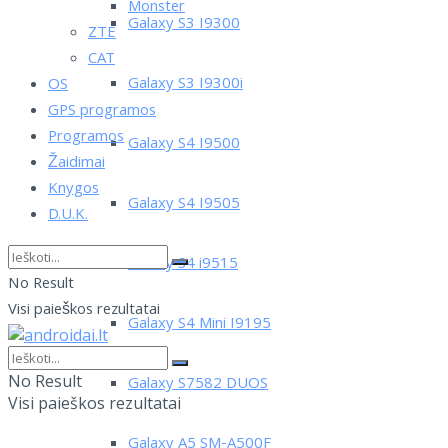
Monster
Galaxy S3 I9300
ZTE
CAT
Galaxy S3 I9300i
OS
GPS programos
Programos
Galaxy S4 I9500
Žaidimai
Knygos
Galaxy S4 I9505
D.U.K.
Galaxy S4 i9515
No Result
Visi paieškos rezultatai
Galaxy S4 Mini I9195
No Result
Galaxy S7582 DUOS
Visi paieškos rezultatai
Galaxy A5 SM-A500F