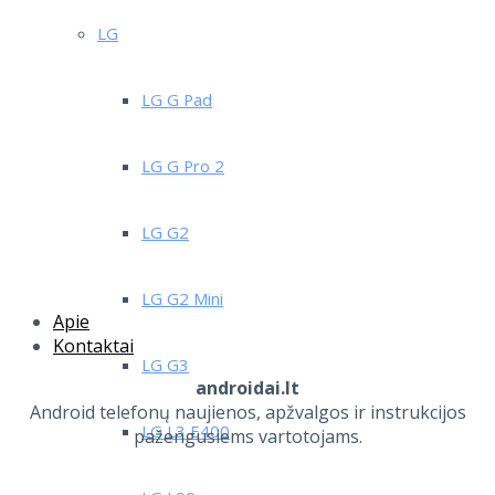
LG
LG G Pad
LG G Pro 2
LG G2
LG G2 Mini
Apie
Kontaktai
LG G3
androidai.lt
Android telefonų naujienos, apžvalgos ir instrukcijos
LG L3 E400
pažengusiems vartotojams.