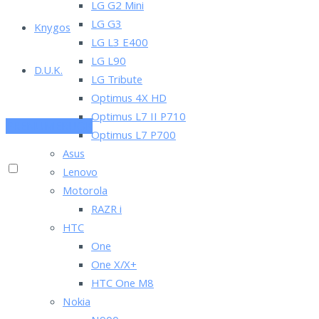
LG G2 Mini
LG G3
Knygos
LG L3 E400
LG L90
D.U.K.
LG Tribute
Optimus 4X HD
Optimus L7 II P710
PRENUMERUOK
Optimus L7 P700
Asus
Lenovo
Motorola
RAZR i
HTC
One
One X/X+
HTC One M8
Nokia