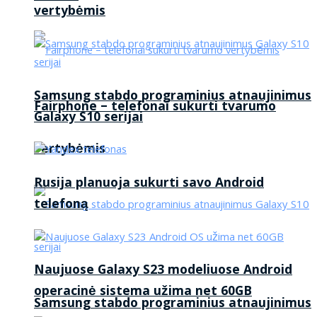
vertybėmis
Samsung stabdo programinius atnaujinimus
Fairphone – telefonai sukurti tvarumo
Galaxy S10 serijai
vertybėmis
Rusija planuoja sukurti savo Android
telefoną
Naujuose Galaxy S23 modeliuose Android
operacinė sistema užima net 60GB
Samsung stabdo programinius atnaujinimus