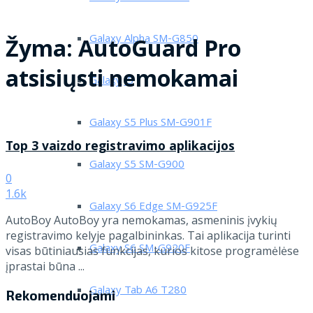
Galaxy Alpha SM-G850
Žyma:
AutoGuard Pro
atsisiųsti nemokamai
Galaxy J5
Galaxy S5 Plus SM-G901F
Top 3 vaizdo registravimo aplikacijos
Galaxy S5 SM-G900
0
1.6k
Galaxy S6 Edge SM-G925F
AutoBoy AutoBoy yra nemokamas, asmeninis įvykių
registravimo kelyje pagalbininkas. Tai aplikacija turinti
Galaxy S6 SM-G920F
visas būtiniausias funkcijas, kurios kitose programėlėse
įprastai būna ...
Galaxy Tab A6 T280
Rekomenduojami