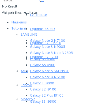
LG L90
No Result
Visi paieškos rezultatai
LG Tribute
Naujienos
Tutorialai
Optimus 4X HD
SAMSUNG
Galaxy Note 2 N7100
Optimus L7 II P710
Galaxy Note 3 N9005
Galaxy Note 3 Neo N7505
Optimus L7 P700
Galaxy A3 A300
Galaxy A5 A500
Asus
Galaxy Note 5 SM-N920
Galaxy Note 8 N5100
Galaxy S I9000
Lenovo
Galaxy S2 I9100
Galaxy S2 Plus I9105
Motorola
Galaxy S3 I9300