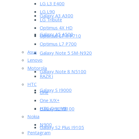
LG L3 E400
LG L90
Galaxy A3 A300
LG Tribute
Optimus 4X HD
Galaxy A5 A500
Optimus L7 II P710
Optimus L7 P700
Asus
Galaxy Note 5 SM-N920
Lenovo
Motorola
Galaxy Note 8 N5100
RAZR i
HTC
Galaxy S I9000
One
One X/X+
HTC One M8
Galaxy S2 I9100
Nokia
N900
Galaxy S2 Plus I9105
Pentagram