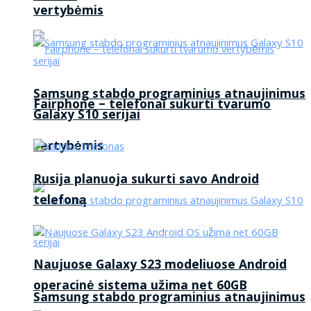
vertybėmis
Samsung stabdo programinius atnaujinimus
Fairphone – telefonai sukurti tvarumo
Galaxy S10 serijai
vertybėmis
Rusija planuoja sukurti savo Android
telefoną
Naujuose Galaxy S23 modeliuose Android
operacinė sistema užima net 60GB
Samsung stabdo programinius atnaujinimus