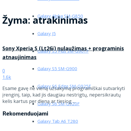
Galaxy Alpha SM-G850
Žyma:
atrakinimas
Galaxy J5
Sony Xperia S (Lt26i) nulaužimas + programinis
Galaxy S5 Plus SM-G901F
atnaujinimas
Galaxy S5 SM-G900
0
1.6k
Galaxy S6 Edge SM-G925F
Esame gavę ne vieną užsakymą programiškai sutvarkyti
įrenginį, taip, kad jis daugiau nestrigtų, nepersikrautų
kelis kartus per dieną ar tiesiog ...
Galaxy S6 SM-G920F
Rekomenduojami
Galaxy Tab A6 T280