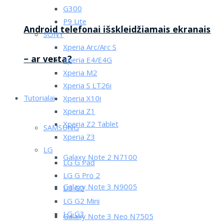
G300
P9 Lite
Android telefonai išskleidžiamais ekranais
SONY
Xperia Arc/Arc S
– ar verta?
Xperia E4/E4G
Xperia M2
Xperia S LT26i
Tutorialai
Xperia X10i
Xperia Z1
Xperia Z2 Tablet
SAMSUNG
Xperia Z3
LG
Galaxy Note 2 N7100
LG G Pad
LG G Pro 2
Galaxy Note 3 N9005
LG G2
LG G2 Mini
LG G3
Galaxy Note 3 Neo N7505