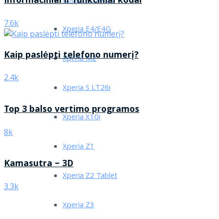
Informaciniai ir funkciniai kodai
Xperia Arc/Arc S
7.6k
Xperia E4/E4G
Kaip paslėpti telefono numerį?
Xperia M2
2.4k
Xperia S LT26i
Top 3 balso vertimo programos
Xperia X10i
8k
Xperia Z1
Kamasutra – 3D
Xperia Z2 Tablet
3.3k
Xperia Z3