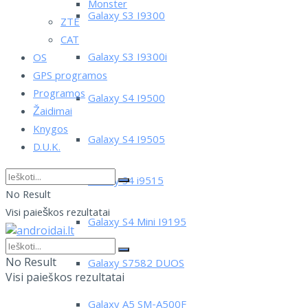
Monster
Galaxy S3 I9300
ZTE
CAT
Galaxy S3 I9300i
OS
GPS programos
Programos
Galaxy S4 I9500
Žaidimai
Knygos
Galaxy S4 I9505
D.U.K.
Galaxy S4 i9515
No Result
Visi paieškos rezultatai
Galaxy S4 Mini I9195
No Result
Galaxy S7582 DUOS
Visi paieškos rezultatai
Galaxy A5 SM-A500F