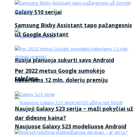
Galaxy S10 serijai
Samsung Bixby Assistant tapo pažangesnis
už Google Assistant
Rusija planuoja sukurti savo Android
Per 2022 metus Google sumokėjo
telefoną
hakeriams 12 mln. dolerių premijų
Naujoji Galaxy S23 serija – maži pokyčiai už
dar didesnę kaina?
Naujuose Galaxy S23 modeliuose Android