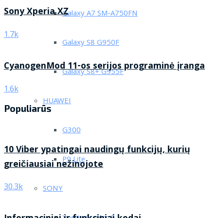
Sony Xperia XZ
Galaxy A7 SM-A750FN
1.7k
Galaxy S8 G950F
CyanogenMod 11-os serijos programinė įranga
Galaxy S8+ G955F
1.6k
HUAWEI
Populiarūs
G300
10 Viber ypatingai naudingų funkcijų, kurių
P9 Lite
greičiausiai nežinojote
30.3k
SONY