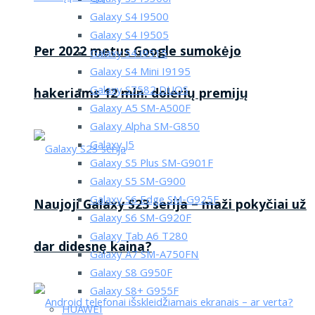
Galaxy S4 I9500
Galaxy S4 I9505
Per 2022 metus Google sumokėjo
Galaxy S4 i9515
Galaxy S4 Mini I9195
Galaxy S7582 DUOS
hakeriams 12 mln. dolerių premijų
Galaxy A5 SM-A500F
Galaxy Alpha SM-G850
Galaxy J5
Galaxy S5 Plus SM-G901F
Galaxy S5 SM-G900
Galaxy S6 Edge SM-G925F
Naujoji Galaxy S23 serija – maži pokyčiai už
Galaxy S6 SM-G920F
Galaxy Tab A6 T280
dar didesnę kaina?
Galaxy A7 SM-A750FN
Galaxy S8 G950F
Galaxy S8+ G955F
HUAWEI