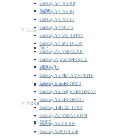
Galaxy S3 I9300i
RAZR i
Galaxy S4 I9500
Galaxy S4 I9505
Galaxy S4 i9515
HTC
Galaxy S4 Mini I9195
Galaxy S7582 DUOS
One
Galaxy A5 SM-A500F
Galaxy Alpha SM-G850
One X/X+
Galaxy J5
Galaxy S5 Plus SM-G901F
Galaxy S5 SM-G900
HTC One M8
Galaxy S6 Edge SM-G925F
Galaxy S6 SM-G920F
Nokia
Galaxy Tab A6 T280
Galaxy A7 SM-A750FN
N900
Galaxy S8 G950F
Galaxy S8+ G955F