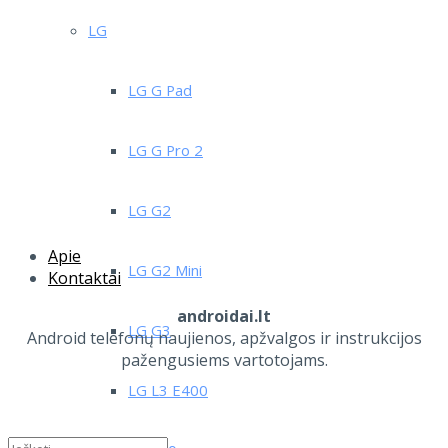
LG
LG G Pad
LG G Pro 2
LG G2
Apie
LG G2 Mini
Kontaktai
androidai.lt
LG G3
Android telefonų naujienos, apžvalgos ir instrukcijos
pažengusiems vartotojams.
LG L3 E400