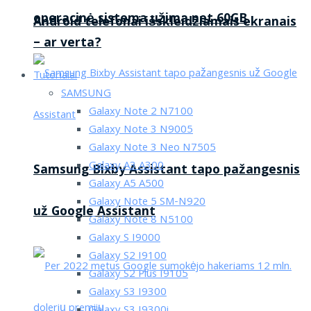
operacinė sistema užima net 60GB
Android telefonai išskleidžiamais ekranais
– ar verta?
Tutorialai
SAMSUNG
Galaxy Note 2 N7100
Galaxy Note 3 N9005
Galaxy Note 3 Neo N7505
Galaxy A3 A300
Samsung Bixby Assistant tapo pažangesnis
Galaxy A5 A500
Galaxy Note 5 SM-N920
už Google Assistant
Galaxy Note 8 N5100
Galaxy S I9000
Galaxy S2 I9100
Galaxy S2 Plus I9105
Galaxy S3 I9300
Galaxy S3 I9300i