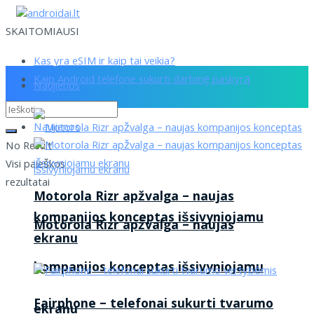
SKAITOMIAUSI
Kas yra eSIM ir kaip tai veikia?
Kaip Android telefone sukurti darbinę paskyrą
Naujienos
Naujienos
No Result
Visi paieškos
rezultatai
Motorola Rizr apžvalga – naujas
kompanijos konceptas išsivyniojamu
Motorola Rizr apžvalga – naujas
ekranu
kompanijos konceptas išsivyniojamu
Fairphone – telefonai sukurti tvarumo
ekranu