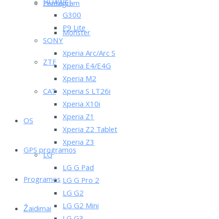
HUAWEI
Pentagram
G300
P9 Lite
Monster
SONY
Xperia Arc/Arc S
ZTE
Xperia E4/E4G
Xperia M2
CAT
Xperia S LT26i
Xperia X10i
Xperia Z1
OS
Xperia Z2 Tablet
Xperia Z3
GPS programos
LG
LG G Pad
Programos
LG G Pro 2
LG G2
LG G2 Mini
Žaidimai