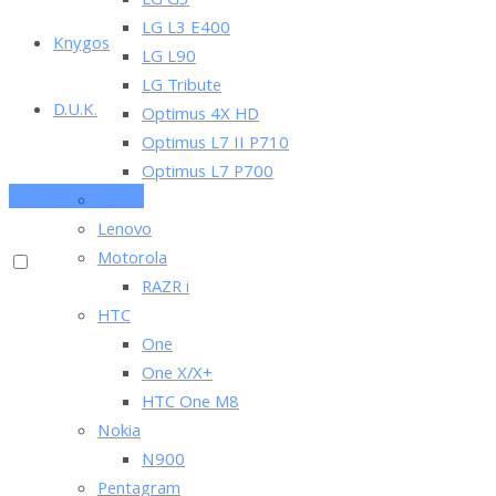
LG G3
LG L3 E400
Knygos
LG L90
LG Tribute
D.U.K.
Optimus 4X HD
Optimus L7 II P710
Optimus L7 P700
PRENUMERUOK
Asus
Lenovo
Motorola
RAZR i
HTC
One
One X/X+
HTC One M8
Nokia
N900
Pentagram